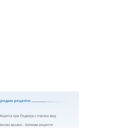
ародни рецепти
Рецепта при Подагра с пчелен мед
Високо кръвно - билкови рецепти