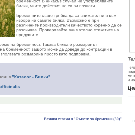
бременност. В никакъв случаи не употребявайте
билки, чиито действия не са ви познати.
Бременните също трябва да са внимателни и към
избора на самите билки. Възможно е при
различните производители качеството коренно да се
различава. Проверявайте внимателно етикетите на
продуктите.
реме на бременност. Такава билка е розмаринът.
 на бременност, защото може да доведе до контракции в
използвате розмарина просто като подправка.
Те
Тел
под
мет
илки в
"Каталог - Билки"
и но
fficinalis
Цен
Всички статии в "Съвети за бременни (30)"
п