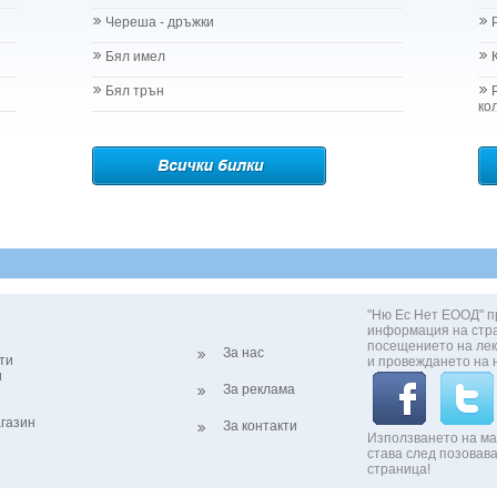
Череша - дръжки
Бял имел
Бял трън
ко
"Ню Ес Нет ЕООД" п
информация на стр
посещението на лек
За нас
ти
и провеждането на 
и
За реклама
газин
За контакти
Използването на ма
става след позовава
страница!