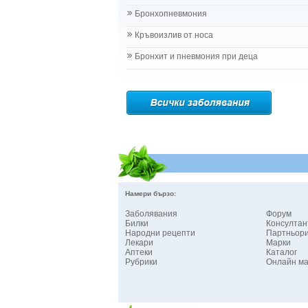
Бронхопневмония
Кръвоизлив от носа
Бронхит и пневмония при деца
Намери бързо:
Заболявания
Форум
Билки
Консултан
Народни рецепти
Партньор
Лекари
Марки
Аптеки
Каталог
Рубрики
Онлайн ма