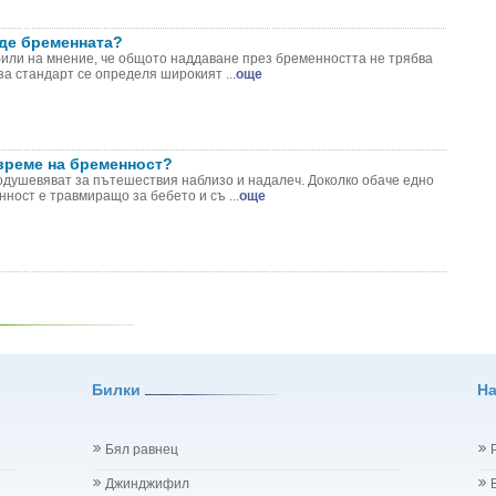
аде бременната?
или на мнение, че общото наддаване през бременността не трябва
за стандарт се определя широкият ...
още
време на бременност?
одушевяват за пътешествия наблизо и надалеч. Доколко обаче едно
ност е травмиращо за бебето и съ ...
още
Билки
Н
Бял равнец
Джинджифил