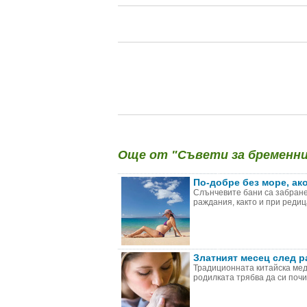
Още от "Съвети за бременни 
По-добре без море, ак
Слънчевите бани са забране
раждания, както и при редиц
Златният месец след р
Традиционната китайска мед
родилката трябва да си почив