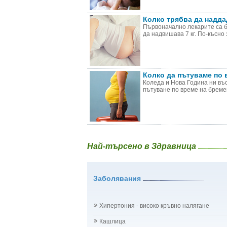
Колко трябва да надд
Първоначално лекарите са б
да надвишава 7 кг. По-късно 
Колко да пътуваме по 
Коледа и Нова Година ни въ
пътуване по време на бремен
Най-търсено в Здравница
Заболявания
Хипертония - високо кръвно налягане
Кашлица