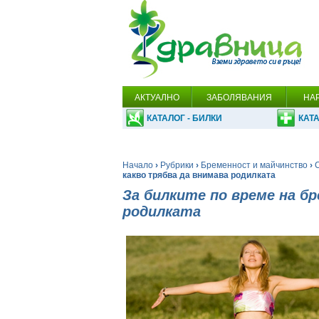
АКТУАЛНО
ЗАБОЛЯВАНИЯ
НА
КАТАЛОГ - БИЛКИ
КАТА
Начало
›
Рубрики
›
Бременност и майчинство
›
какво трябва да внимава родилката
За билките по време на б
родилката