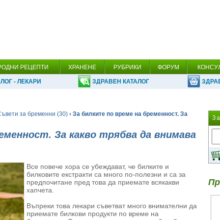
РОДНИ РЕЦЕПТИ
ХРАНЕНЕ
РУБРИКИ
ФОРУМ
КОНСУ
ЛОГ - ЛЕКАРИ
ЗДРАВЕН КАТАЛОГ
ЗДРА
Съвети за бременни (30)
› За билките по време на бременност. За
З
ременност. За какво трябва да внимава
Все повече хора се убеждават, че билките и
билковите екстракти са много по-полезни и са за
Пр
предпочитане пред това да приемате всякакви
хапчета.
Въпреки това лекари съветват много внимателни да
приемате билкови продукти по време на