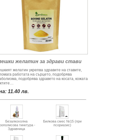
лешки желатин за здрави стави
ешкият желатин укрепва здравите на ставите,
помага работата на сърцето, подобрява
аболизма, подобрява здравето на косата, кожата
ктите....
а: 11.40 лв.
Безалкохолна
Билкова смес №15 (при
рополисова тинктура -
псориазис)
Здравница