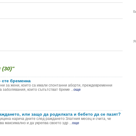
Б
Я
(30)"
о сте бременна
ни за жени, които са имали спонтанни аборти, преждевременни
а заболявания, които съпътстват бреме ...
още
аждането, или защо да родилката и бебето да се пазят?
ицина нарича дните след раждането Златния месец и счита, че
а максимално и да укрепва своето здр ...
още