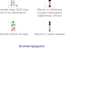
илкова смес №20 (при
Масло от облепиха,
киста на яйчниците)
студено пресовано,
Здравница, 100 мл.
бълков пектин на прах
Масло от черен кимион
Всички продукти