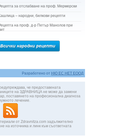
Рецепта за отслабване на проф. Мермерски
Кашлица – народни, билкови рецепти
Рецепта на проф. д-р Петър Манолов при
лит
Разработено от
НЮ ЕС НЕТ ЕООД
редупреждава, че предоставената
аниците на ЗДРАВНИЦА не може да замени
ар, поставянето на професионална диагноза
нужното лечение.
териали от Zdravnitza.com задължително
не на източника и линк към съответната