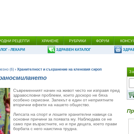
РОДНИ РЕЦЕПТИ
ХРАНЕНЕ
РУБРИКИ
ФОРУМ
КОНСУ
ЛОГ - ЛЕКАРИ
ЗДРАВЕН КАТАЛОГ
ЗДРА
езно (6)
› Хранителност и съхранение на кленовия сироп
З
храносмилането
Съвременният начин на живот често ни изправя пред
здравословни проблеми, които доскоро не бяха
особено сериозни. Запекът е един от неприятните
вторични ефекти на нашето общество.
Пр
Липсата на спорт и лошите хранителни навици са
основни причини за появата му. Наблюдава се не
само при възрастните, но и при децата, което прави
борбата с него наистина трудна.