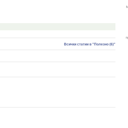
М
п
Всички статии в "Полезно (6)"