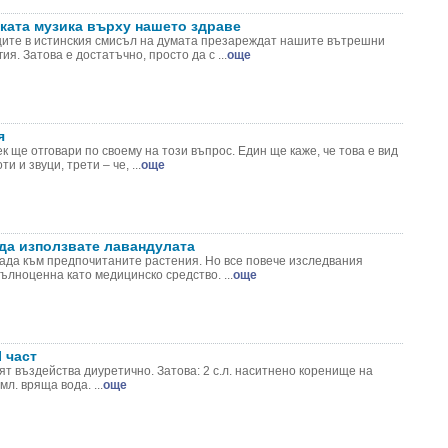
ката музика върху нашето здраве
ците в истинския смисъл на думата презареждат нашите вътрешни
я. Затова е достатъчно, просто да с ...
още
я
ек ще отговари по своему на този въпрос. Един ще каже, че това е вид
ти и звуци, трети – че, ...
още
 да използвате лавандулата
ада към предпочитаните растения. Но все повече изследвания
пълноценна като медицинско средство. ...
още
І част
т въздейства диуретично. Затова: 2 с.л. наситнено коренище на
л. вряща вода. ...
още