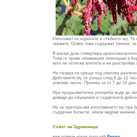
Използват се корените и стъблото му. Те
червата. Освен това съдържат танини, за
В малки дози стимулира храносмилателна
Това го прави незаменим помощник в бор
като не потиска апетита и не разстройва
На пазара се среща под няколко различн
Действието му се усеща след 6 до 12 час
усвоява лесно. Приема се от 7 до 10 дни.
При продължителна употреба води до заг
доведе до смущения в сърдечната дейнос
Не се препоръчва използването му при б
сърдечни болести, някои видове анемия, 
Съвет на Здравница:
виж повече и/или поръчай
Ревен