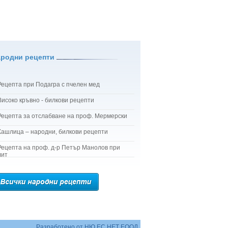
ародни рецепти
Рецепта при Подагра с пчелен мед
Високо кръвно - билкови рецепти
Рецепта за отслабване на проф. Мермерски
Кашлица – народни, билкови рецепти
Рецепта на проф. д-р Петър Манолов при
лит
Разработено от
НЮ ЕС НЕТ ЕООД