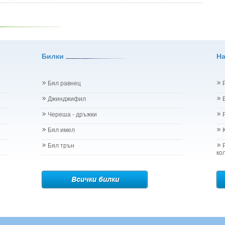
Билки
Н
Бял равнец
Джинджифил
Череша - дръжки
Бял имел
Бял трън
ко