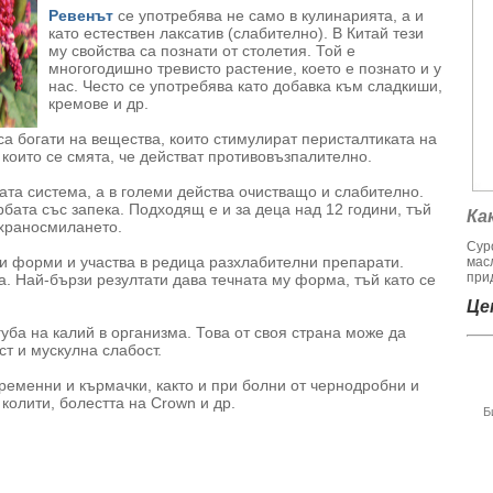
Ревенът
се употребява не само в кулинарията, а и
като естествен лаксатив (слабително). В Китай тези
му свойства са познати от столетия. Той е
многогодишно тревисто растение, което е познато и у
нас. Често се употребява като добавка към сладкиши,
кремове и др.
 са богати на вещества, които стимулират перисталтиката на
 които се смята, че действат противовъзпалително.
та система, а в големи действа очистващо и слабително.
бата със запека. Подходящ е и за деца над 12 години, тъй
Ка
 храносмилането.
Сур
и форми и участва в редица разхлабителни препарати.
мас
при
а. Най-бързи резултати дава течната му форма, тъй като се
Цен
уба на калий в организма. Това от своя страна може да
т и мускулна слабост.
ременни и кърмачки, както и при болни от чернодробни и
колити, болестта на Crown и др.
Б