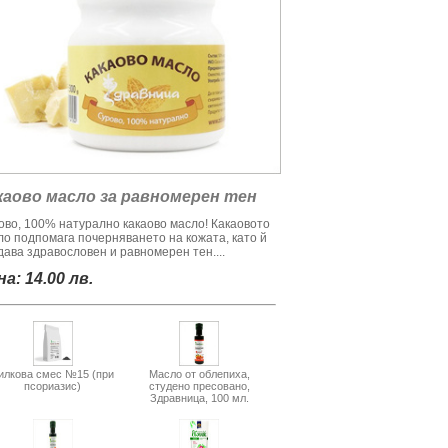
каово масло за равномерен тен
ово, 100% натурално какаово масло! Какаовото
ло подпомага почерняването на кожата, като й
дава здравословен и равномерен тен....
а: 14.00 лв.
илкова смес №15 (при
Масло от облепиха,
псориазис)
студено пресовано,
Здравница, 100 мл.