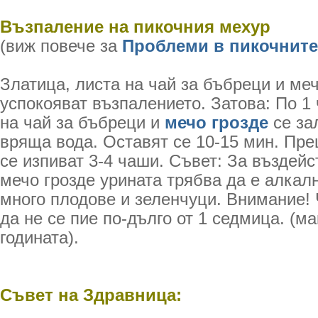
Възпаление на пикочния мехур
(виж повече за
Проблеми в пикочнит
Златица, листа на чай за бъбреци и меч
успокояват възпалението. Затова: По 1 
на чай за бъбреци и
мечо грозде
се за
вряща вода. Оставят се 10-15 мин. Пре
се изпиват 3-4 чаши. Съвет: За въздейс
мечо грозде урината трябва да е алкал
много плодове и зеленчуци. Внимание! 
да не се пие по-дълго от 1 седмица. (м
годината).
Съвет на Здравница: