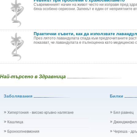
Ревенът при проблеми с храносмилането
Съвременният начин на живот често ни изправя пред здра
бяха особено сериозни. Запекът е един от неприятните вто
Практични съвети, как да използвате лавандул
През лятото лавандулата спада към предпочитаните раст
показват, че лавандулата е пълноценна като медицинско ср
Най-търсено в Здравница
Заболявания
Билки
Хипертония - високо кръвно налягане
Бял равнец
Кашлица
Джинджифил
Бронхопневмония
Череша - др