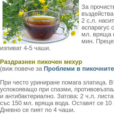
За прочист
въздейства
2 с.л. нас
аспарагус 
мл. вряща 
мин. Преце
изпиват 4-5 чаши.
Раздразнен пикочен мехур
(виж повече за
Проблеми в пикочнит
При често уриниране помага златица. 
успокояващо при спазми, противовъзпа
и антибактериално. Затова: 2 ч.л. лист
със 150 мл. вряща вода. Оставят се 10
Дневно се пият по 4 чаши.