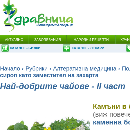
АКТУАЛНО
ЗАБОЛЯВАНИЯ
НАРОДНИ РЕЦЕПТИ
ХРАН
КАТАЛОГ - БИЛКИ
КАТАЛОГ - ЛЕКАРИ
Начало
›
Рубрики
›
Алтеративна медицина
›
По
сироп като заместител на захарта
Най-добрите чайове - ІІ част
Камъни в 
(виж повеч
каменна б