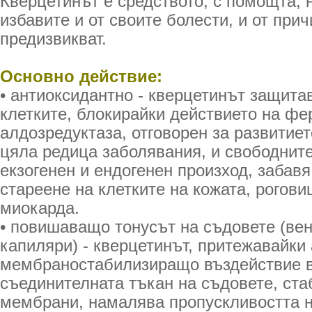
Кверцетинът е средството, с помощта, 
избавите и от своите болести, и от прич
предизвикват.
Основно действие:
• антиоксидантно - кверцетинът защит
клетките, блокирайки действието на ф
алдозредуктаза, отговорен за развитиет
цяла редица заболявания, и свободнит
екзогенен и ендогенен произход, забавя
стареене на клетките на кожата, роговиц
миокарда.
• повишаващо тонусът на съдовете (вен
капиляри) - кверцетинът, притежавайки
мембраностабилизиращо въздействие 
съединителната тъкан на съдовете, ст
мембрани, намалява пропускливостта н