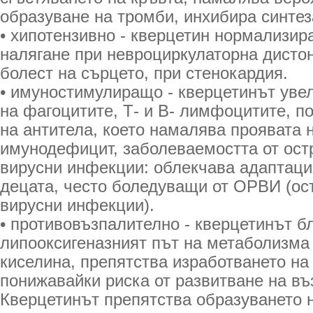
образуване на тромби, инхибира синтез
• хипотензивно - кверцетин нормализир
налягане при невроциркулаторна дистон
болест на сърцето, при стенокардия.
• имуностимулиращо - кверцетинът уве
на фагоцитите, Т- и В- лимфоцитите, 
на антитела, което намалява проявата 
имунодефицит, заболеваемостта от ост
вирусни инфекции: облекчава адаптаци
децата, често боледуващи от ОРВИ (ос
вирусни инфекции).
• противовъзпалително - кверцетинът б
липооксигеназният път на метаболизма
киселина, препятства изработването на
понижавайки риска от развитване на въ
Кверцетинът препятства образуването 