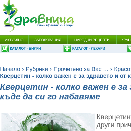
АКТУАЛНО
ЗАБОЛЯВАНИЯ
НАРОДНИ РЕЦЕПТИ
ХРАН
КАТАЛОГ - БИЛКИ
КАТАЛОГ - ЛЕКАРИ
Начало
›
Рубрики
›
Прочетено за Вас ...
›
Красо
Кверцетин - колко важен е за здравето и от 
Кверцетин - колко важен е за
къде да си го набавяме
Кверцетин
други прич