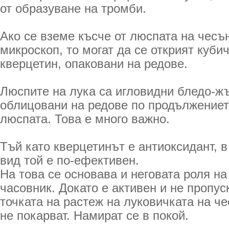
от образуване на тромби.
Ако се вземе късче от люспата на чесън
микроскоп, то могат да се открият куби
кверцетин, опаковани на редове.
Люспите на лука са игловидни бледо-жъ
облицовани на редове по продължениет
люспата. Това е много важно.
Тъй като кверцетинът е антиоксидант, в
вид той е по-ефективен.
На това се основава и неговата роля н
часовник. Докато е активен и не пропу
точката на растеж на луковичката на че
не покарват. Намират се в покой.