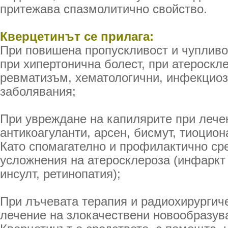
притежава спазмолитично свойство.
Кверцетинът се прилага:
При повишена пропускливост и чупливо
при хипертонична болест, при атероскле
ревматизъм, хематологични, инфекциоз
заболявания;
При увреждане на капилярите при лече
антикоагуланти, арсен, бисмут, тиоцион
Като спомагателно и профилактично ср
усложнения на атеросклероза (инфаркт
инсулт, ретинопатия);
При лъчевата терапия и радиохирургич
лечение на злокачествени новообразув