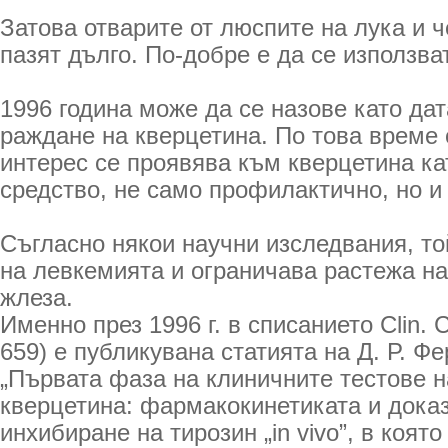
Затова отварите от люспите на лука и ч
пазят дълго. По-добре е да се използва
1996 година може да се назове като дат
раждане на кверцетина. По това време
интерес се проявява към кверцетина ка
средство, не само профилактично, но и
Съгласно някои научни изследвания, то
на левкемията и ограничава растежа н
жлеза.
Именно през 1996 г. в списанието Clin. C
659) е публикувана статията на Д. Р. Ф
„Първата фаза на клиничните тестове 
кверцетина: фармакокинетиката и доказ
инхибиране на тирозин „in vivo”, в която