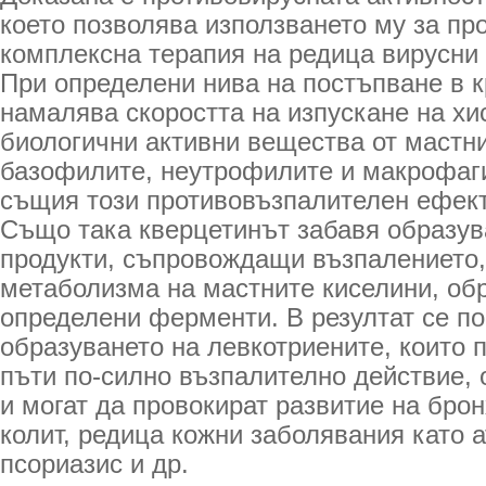
което позволява използването му за пр
комплексна терапия на редица вирусни
При определени нива на постъпване в 
намалява скоростта на изпускане на хи
биологични активни вещества от мастни
базофилите, неутрофилите и макрофаги
същия този противовъзпалителен ефект
Също така кверцетинът забавя образув
продукти, съпровождащи възпалението,
метаболизма на мастните киселини, об
определени ферменти. В резултат се п
образуването на левкотриените, които 
пъти по-силно възпалително действие, 
и могат да провокират развитие на бро
колит, редица кожни заболявания като 
псориазис и др.