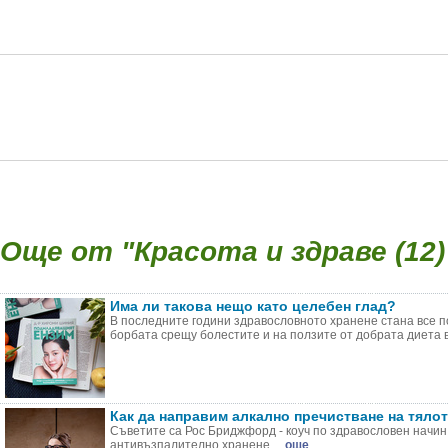
Още от "Красота и здраве (12)
Има ли такова нещо като целебен глад?
В последните години здравословното хранене стана все по
борбата срещу болестите и на ползите от добрата диета въ
Как да направим алкално пречистване на тяло
Съветите са Рос Бриджфорд - коуч по здравословен начин
антивъзпалително хранене. ...
още