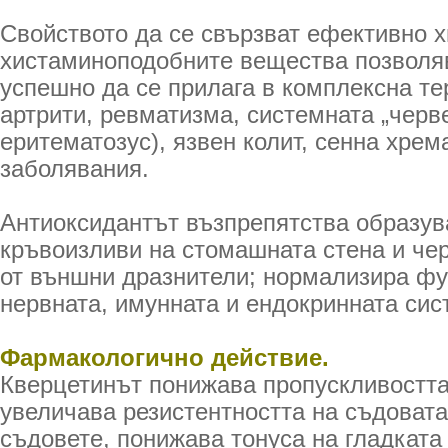
Свойството да се свързват ефективно 
хистаминоподобните вещества позволя
успешно да се прилага в комплексна те
артрити, ревматизма, системната „черв
еритематозус), язвен колит, сенна хрем
заболявания.
Антиоксидантът възпрепятства образува
кръвоизливи на стомашната стена и че
от външни дразнители; нормализира фу
нервната, имунната и ендокринната сис
Фармакологично действие.
Кверцетинът понижава пропускливостта
увеличава резистентността на съдовата
съдовете, понижава тонуса на гладката