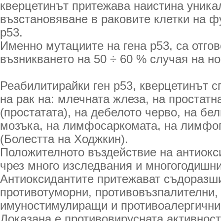
кверцетинът притежава наистина уника
възстановяване в раковите клетки на ф
р53.
Именно мутациите на гена р53, са отгов
възникването на 50 ÷ 60 % случая на н
Реабилитирайки ген р53, кверцетинът с
на рак на: млечната жлеза, на простатн
(простатата), на дебелото черво, на бе
мозъка, на лимфосаркомата, на лимфо
(Болестта на Ходжкин).
Положителното въздействие на антиокс
чрез много изследвания и многогодишни
Антиоксидантите притежават съдоразш
противотуморни, противовъзпалителни,
имуностимулиращи и противоалергични
Доказана е противовирусната активност