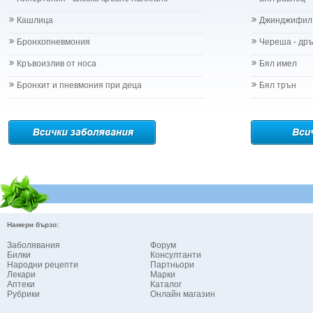
Кашлица
Джинджифил
Бронхопневмония
Череша - др
Кръвоизлив от носа
Бял имел
Бронхит и пневмония при деца
Бял трън
Намери бързо:
Заболявания
Форум
Билки
Консултанти
Народни рецепти
Партньори
Лекари
Марки
Аптеки
Каталог
Рубрики
Онлайн магазин