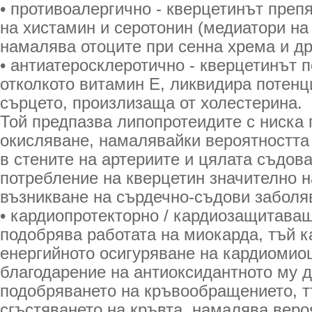
• противоалергично - кверцетинът преп
на хистамин и серотонин (медиатори на 
намалява отоците при сенна хрема и др
• антиатеросклеротично - кверцетинът 
отколкото витамин Е, ликвидира потенц
сърцето, произлизаща от холестерина.
Той предпазва липопротеидите с ниска 
окисляване, намалявайки вероятността
в стените на артериите и цялата съдов
потребление на кверцетин значително 
възникване на сърдечно-съдови заболя
• кардиопротекторно / кардиозащитаващ
подобрява работата на миокарда, тъй 
енергийното осигуряване на кардиомио
благодарение на антиоксидантното му д
подобряването на кръвообращението, т
сгъстяването на кръвта, намалява веро