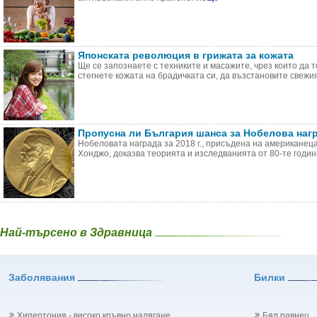
Японската революция в грижата за кожата
Ще се запознаете с техниките и масажите, чрез които да т
стегнете кожата на брадичката си, да възстановите свежия 
Пропусна ли България шанса за Нобелова нагр
Нобеловата награда за 2018 г., присъдена на американец
Хонджо, доказва теорията и изследванията от 80-те години
Най-търсено в Здравница
Заболявания
Билки
Хипертония - високо кръвно налягане
Бял равнец