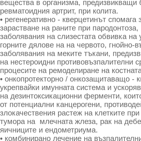
вещества в организма, предизвикващи 
ревматоидния артрит, при колита.
• регенеративно - кверцетинът спомага 
зарастване на раните при пародонтоза,
заболявания на слизестата обвивка на 
горните дялове на на червото, гнойно-
заболявания на меките тъкани, предиз
на нестероидни противовъзпалителни с
процесите на ремоделиране на костната
• онкопротекторно / онкозащитаващо - к
укрепвайки имунната система и ускоря
на дезинтоксикационни ферменти, коит
от потенциални канцерогени, противоде
злокачествения растеж на клетките при
тумора на млечната жлеза, рак на дебе
яичниците и ендометриума.
• комбинирано лечение на възпалителни