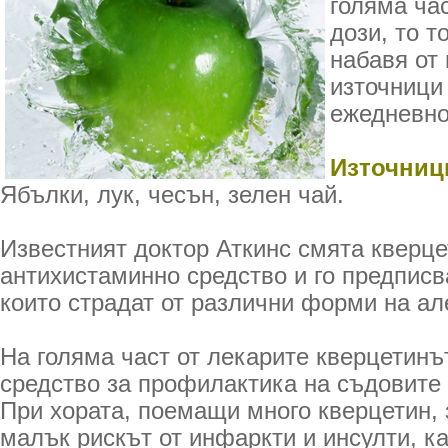
голяма ча
дози, то т
набавя от 
източници
ежедневно
Източниц
Ябълки, лук, чесън, зелен чай.
Известният доктор Аткинс смята кверце
антихистаминно средство и го предписв
които страдат от различни форми на ал
На голяма част от лекарите кверцетинът
средство за профилактика на съдовите
При хората, поемащи много кверцетин, 
малък рискът от инфаркти и инсулти, ка