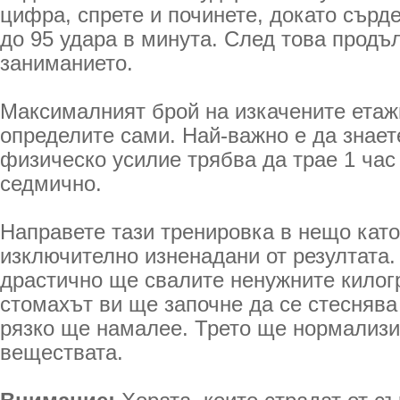
цифра, спрете и починете, докато сърд
до 95 удара в минута. След това продъ
заниманието.
Максималният брой на изкачените етаж
определите сами. Най-важно е да знает
физическо усилие трябва да трае 1 час
седмично.
Направете тази тренировка в нещо като
изключително изненадани от резултата.
драстично ще свалите ненужните килог
стомахът ви ще започне да се стеснява
рязко ще намалее. Трето ще нормализи
веществата.