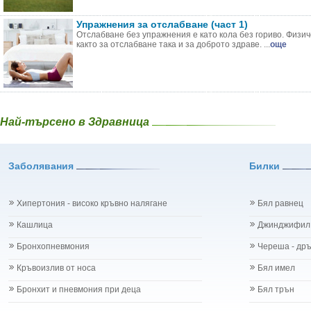
Упражнения за отслабване (част 1)
Отслабване без упражнения е като кола без гориво. Физи
както за отслабване така и за доброто здраве. ...
още
Най-търсено в Здравница
Заболявания
Билки
Хипертония - високо кръвно налягане
Бял равнец
Кашлица
Джинджифил
Бронхопневмония
Череша - др
Кръвоизлив от носа
Бял имел
Бронхит и пневмония при деца
Бял трън