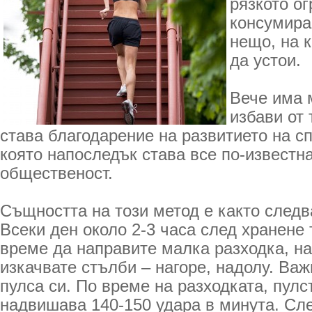
рязкото о
консумира
нещо, на 
да устои.
Вече има 
избави от 
става благодарение на развитието на сп
която напоследък става все по-известн
общественост.
Същността на този метод е както следв
Всеки ден около 2-3 часа след хранене
време да направите малка разходка, н
изкачвате стълби – нагоре, надолу. Важ
пулса си. По време на разходката, пулс
надвишава 140-150 удара в минута. Сле