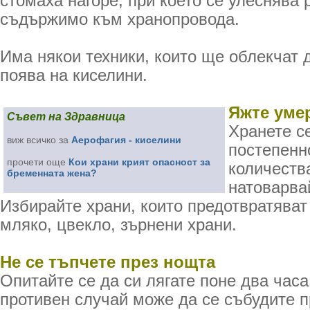
стомаха нагоре, при което се улеснява
съдържимо към хранопровода.
Има някои техники, които ще облекчат
поява на киселини.
Яжте уме
Съвет на Здравница
Хранете се
виж всичко за
Аерофагия - киселини
постепенн
прочети още
Кои храни крият опасност за
количества
бременната жена?
натоварва
Избирайте храни, които предотвратяват
мляко, цвекло, зърнени храни.
Не се тъпчете през нощта
Опитайте се да си лягате поне два часа
противен случай може да се събудите 