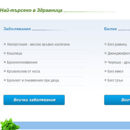
Най-търсено в Здравница
Заболявания
Билки
Хипертония - високо кръвно налягане
Бял равнец
Кашлица
Джинджифил
Бронхопневмония
Череша - др
Кръвоизлив от носа
Бял имел
Бронхит и пневмония при деца
Бял трън