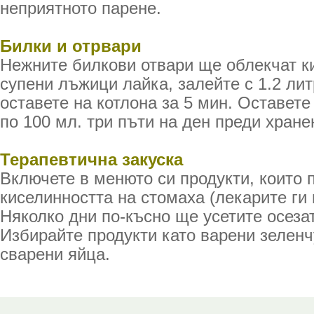
неприятното парене.
Билки и отрвари
Нежните билкови отвари ще облекчат к
супени лъжици лайка, залейте с 1.2 ли
оставете на котлона за 5 мин. Оставете
по 100 мл. три пъти на ден преди хране
Терапевтична закуска
Включете в менюто си продукти, които 
киселинността на стомаха (лекарите ги 
Няколко дни по-късно ще усетите осеза
Избирайте продукти като варени зеленч
сварени яйца.