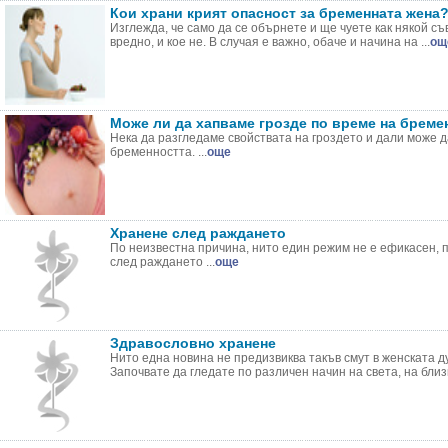
Кои храни крият опасност за бременната жена
Изглежда, че само да се обърнете и ще чуете как някой съ
вредно, и кое не. В случая е важно, обаче и начина на ...
ощ
Може ли да хапваме грозде по време на бреме
Нека да разгледаме свойствата на гроздето и дали може д
бременността. ...
още
Хранене след раждането
По неизвестна причина, нито един режим не е ефикасен,
след раждането ...
още
Здравословно хранене
Нито една новина не предизвиква такъв смут в женската д
Започвате да гледате по различен начин на света, на близк 