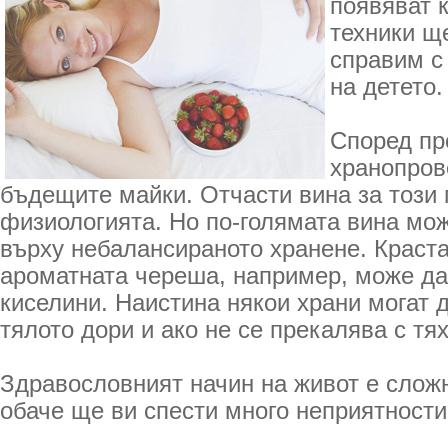
появяват 
техники щ
справим с
на детето.
Според пр
хранопров
бъдещите майки. Отчасти вина за този
физиологията. Но по-голямата вина мо
върху небалансираното хранене. Краст
ароматната череша, например, може да
киселини. Наистина някои храни могат 
тялото дори и ако не се прекалява с тях
Здравословният начин на живот е сложн
обаче ще ви спести много неприятности