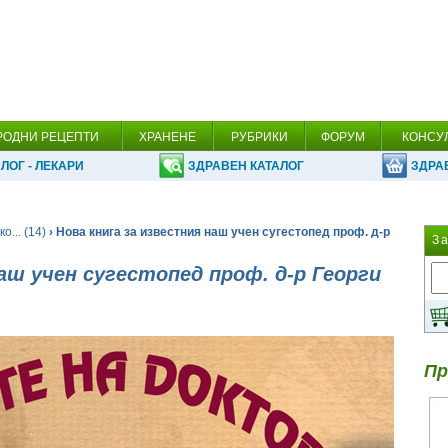
РОДНИ РЕЦЕПТИ
ХРАНЕНЕ
РУБРИКИ
ФОРУМ
КОНСУ
ЛОГ - ЛЕКАРИ
ЗДРАВЕН КАТАЛОГ
ЗДРА
о... (14)
› Нова книга за известния наш учен сугестопед проф. д-р
З
аш учен сугестопед проф. д-р Георги
Пр