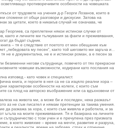
 осветляващо противоречивите особености на човешката
ткъси от трудовете на учения д-р Георги Лозанов, които в
чни спомени от общи разговори и дискусии. Затова на
ак за цитати, което в никакъв случай не означава, че
зар Георгиев, са преплетени някои истински случки от
ов, както и личните ми тълкувания за факти и преживявания,
огат да бъдат съдник.
книга – тя е следствие от поетото от мен обещание към
ет „лебедовата му песен“, както той шеговито ми заръча и...
– тя не е документална, не е и истински роман, а е песен за
ли безименни негови сътрудници, повечето от тях прекрасни
икновените човешки възможности, кодирани като послания на
на изповед - като човек и специалист.
фична книга, и героите в нея са не са изцяло реални хора –
рни характерови особености на колеги, с които съм
иите са плод на авторско въображение или са вдъхновени от
 залеза на живота ми, а може би и последен, нека разказът
ото аз не съм писател и нямам претенции за такива умения.
е да разкажа за хора, с които съм живяла и работила, и за
о от ъгъла на моите преживявания. Тя е базирана на личните
и сътрудничество с този учен и е пречупена през призмата
еме, в което живяхме – време на мечти, развитие и разруха,
акти и реалности, време на забрава, страх и отричане.