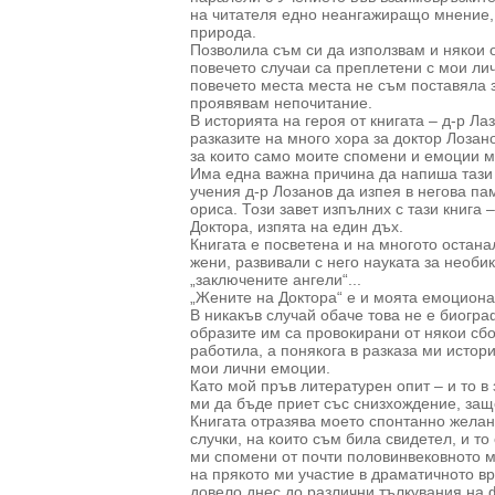
на читателя едно неангажиращо мнение,
природа.
Позволила съм си да използвам и някои о
повечето случаи са преплетени с мои ли
повечето места места не съм поставяла зн
проявявам непочитание.
В историята на героя от книгата – д-р Ла
разказите на много хора за доктор Лозан
за които само моите спомени и емоции м
Има една важна причина да напиша тази 
учения д-р Лозанов да изпея в негова пам
ориса. Този завет изпълних с тази книга 
Доктора, изпята на един дъх.
Книгата е посветена и на многото остана
жени, развивали с него науката за необ
„заключените ангели“...
„Жените на Доктора“ е и моята емоционал
В никакъв случай обаче това не е биогра
образите им са провокирани от някои сбо
работила, а понякога в разказа ми истор
мои лични емоции.
Като мой пръв литературен опит – и то в
ми да бъде приет със снизхождение, защ
Книгата отразява моето спонтанно желани
случки, на които съм била свидетел, и т
ми спомени от почти половинвековното м
на прякото ми участие в драматичното вр
довело днес до различни тълкувания на ф