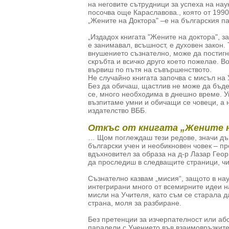
на неговите сътрудници за успеха на нау
посочва още Караславова., която от 1990
„Жените на Доктора" –е на българския п
„Издадох книгата "Жените на доктора", з
е занимавал, всъшност, е духовен закон. 
внушението съзнателно, може да постигн
скръбта и всичко друго което пожелае. В
вървиш по пътя на съвършенството.
Не случайно книгата започва с мисъл на
Без да обичаш, щастлив не може да бъдеш
се, много необходима в днешно време. У
възпитаме умни и обичащи се човеци, а 
издателство ВББ.
Откъс от книгата „Жените 
… Щом поглеждаш тези редове, значи дъ
български учен и необикновен човек – пр
вдъхновител за образа на д-р Лазар Геор
да проследиш в следващите страници, ч
Съзнателно казвам „мисия“, защото в нау
интегрирани много от всемирните идеи н
мисли на Учителя, като съм се старала д
страна, моля за разбиране.
Без претенции за изчерпателност или аб
паралели с Учението във взаимовръзките