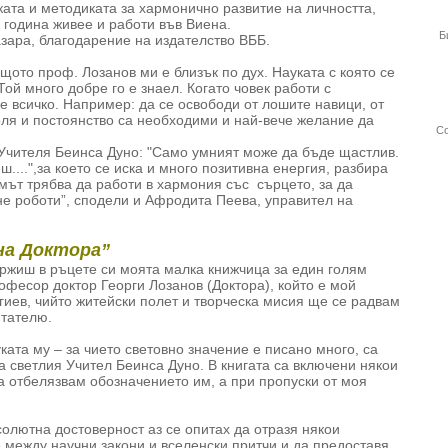
ката и методиката за хармонично развитие на личността,
 година живее и работи във Виена.
Б
азара, благодарение на издателство ВББ.
ащото проф. Лозанов ми е близък по дух. Науката с която се
Той много добре го е знаел. Когато човек работи с
е всичко. Например: да се освободи от лошите навици, от
оля и постоянство са необходими и най-вече желание да
Со
 Учителя Беинса Дуно: "Само умният може да бъде щастлив.
....",за което се иска и много позитивна енергия, разбира
мът трябва да работи в хармония със сърцето, за да
не роботи”, сподели и Афродита Пеева, управител на
на Доктора”
ржиш в ръцете си моята малка книжчица за един голям
офесор доктор Георги Лозанов (Доктора), който е мой
гиев, чийто житейски полет и творческа мисия ще се радвам
итателю.
ката му – за чието световно значение е писано много, са
а светлия Учител Беинса Дуно. В книгата са включени някои
а отбелязвам обозначението им, а при пропуски от моя
солютна достоверност аз се опитах да отразя някои
 между научни закони и вселенски притчи и да предоставя