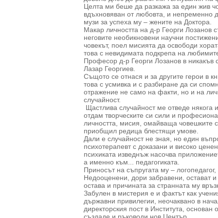
Целта ми беше да разкажа за един жив чов
вдъхновяван от любовта, и непременно д
музи за успеха му – жените на Доктора.
Макар личността на д-р Георги Лозанов 
неговите необикновени научни постижени
човекът, поел мисията да освободи хора
това с невидимата подкрепа на любимите 
Професор д-р Георги Лозанов в никакъв с
Лазар Георгиев.
Същото се отнася и за другите герои в кн
това с усмивка и с разбиране да си спом
отражение не само на факти, но и на ли
случайност.
Щастлива случайност ме отведе някога и 
отдам творческите си сили и професион
личността, мисия, омайваща човешките с
приобщил редица блестящи умове.
Дали е случайност не зная, но един въпр
психотерапевт с доказани и високо ценен
психиката изведнъж насочва приложениет
а именно към... педагогиката.
Приносът на съпругата му – логопедагог,
Недооценени, дори забравени, остават и 
остава и причината за странната му връ
Забулен в мистерия e и фактът как учения
държавни привилегии, неочаквано в начал
директорския пост в Института, основан 
създаде и ръководи нов Център.