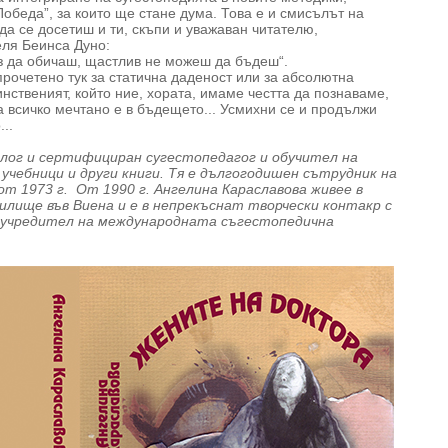
Победа”, за които ще стане дума. Това е и смисълът на
 да се досетиш и ти, скъпи и уважаван читателю,
еля Беинса Дуно:
з да обичаш, щастлив не можеш да бъдеш“.
прочетено тук за статична даденост или за абсолютна
инственият, който ние, хората, имаме честта да познаваме,
а всичко мечтано е в бъдещето... Усмихни се и продължи
..
лог и сертифициран сугестопедагог и обучител на
учебници и други книги. Тя е дългогодишен сътрудник на
от 1973 г. От 1990 г. Ангелина Караславова живее в
илище във Виена и е в непрекъснат творчески контакр с
 съучредител на международната съгестопедична