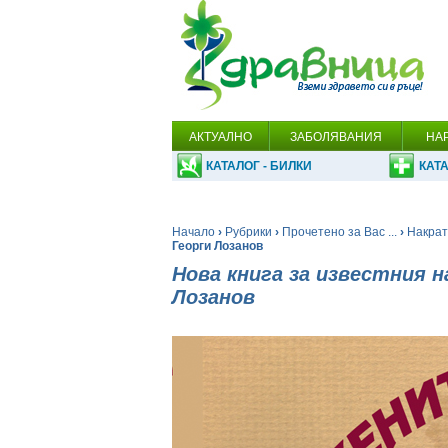
АКТУАЛНО
ЗАБОЛЯВАНИЯ
НА
КАТАЛОГ - БИЛКИ
КАТА
Начало
›
Рубрики
›
Прочетено за Вас ...
›
Накратк
Георги Лозанов
Нова книга за известния н
Лозанов