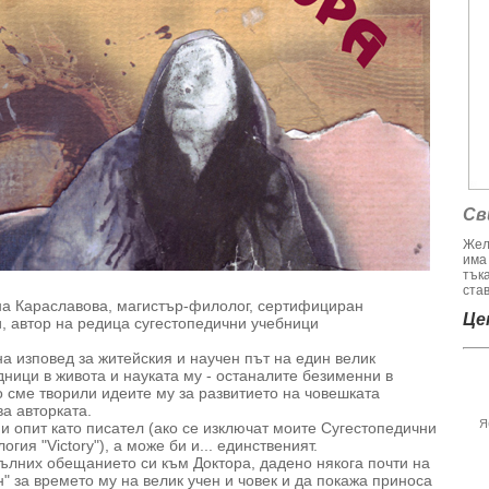
Св
Жел
има
тък
став
ина Караславова, магистър-филолог, сертифициран
Цен
и, автор на редица сугестопедични учебници
а изповед за житейския и научен път на един велик
дници в живота и науката му - останалите безименни в
о сме творили идеите му за развитието на човешката
а авторката.
Я
и опит като писател (ако се изключат моите Сугестопедични
гия "Victory"), а може би и... единственият.
пълних обещанието си към Доктора, дадено някога почти на
н" за времето му на велик учен и човек и да покажа приноса