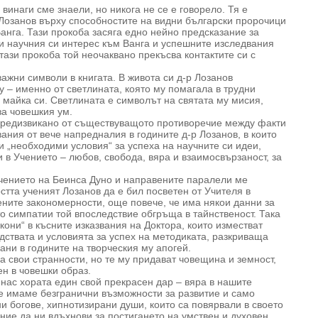
винаги сме знаели, но никога не се е говорело. Тя е
 Лозанов върху способностите на видни български пророчици
анга. Тази прокоба засяга едно нейно предсказание за
ки научния си интерес към Ванга и успешните изследвания
тази прокоба той неочаквано прекъсва контактите си с
важни символи в книгата. В живота си д-р Лозанов
 – именно от светлината, която му помагала в трудни
 майка си. Светлината е символът на святата му мисия,
за човешкия ум.
предизвикано от съществуващото противоречие между факти
вания от вече напредналия в годините д-р Лозанов, в които
и „необходими условия“ за успеха на научните си идеи,
 в Учението – любов, свобода, вяра и взаимосвързаност, за
чението на Беинса Дуно и направените паралели ме
тта ученият Лозанов да е бил посветен от Учителя в
ените закономерности, още повече, че има някои данни за
о симпатии той впоследствие обгръща в тайнственост. Така
кони“ в късните изказвания на Доктора, които изместват
дствата и условията за успех на методиката, разкриваща
ани в годините на творческия му апогей.
а свои странности, но те му придават човещина и земност,
ен в човешки образ.
нас хората един свой прекрасен дар – вяра в нашите
ие имаме безгранични възможности за развитие и само
и богове, хипнотизирани души, които са повярвали в своето
ание да ни вдъхнови за постигането на умствен и духовен