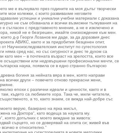
оето ме е вълнувало през годините на моя дълъг творчески
ните мои колежки, с които развивахме неговите
ъздавахме успешни и уникални учебни материали с доказана
Сигурно не съм обхванала и всички възможни тълкувания на
е е съгласен с представеното мнение, а не е изключено и
хора, никой не е безгрешен, имайте снизхождение към мен.
които д-р Георги Лозанов ми даде, за да доразвия днес
проекта АВИКС, както и за придобития безценен опит,
 от Научноизследователския институт по сугестология
 ги няма сред нас, но със сигурност и днес те духом са
зи като мен – в почтената възраст на зрелостта, които все
те осъществени или недовършени професионални мечти, се
ългарска наука, появила се в едно странно българско
древна богиня за нейната вяра в мен, която направи
 на всички други – повечето отново прекрасни жени,
ормяне.
яколко епохи с различни идеали и ценности, както и в
 там, където са любимите хора. Така че, мили читатели,
 същественото, а то, както знаем, се вижда най-добре със
 моето верую, базирано на ярка мисъл,
 жена на Доктора“, като водеща за науката му.
о“, която допълних с моето виждане за живота:
едвай сърцето, но се доверявай на опита си; живей във
 всичко е относително.”
а интегриране на сугестопедията в новите методики,