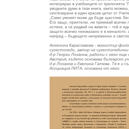
интегриран в учебниците от трилогията “
уводните думи в тази книга, както можеш
синтезирани в един красив цитат от Учит
„Само умният може да бъде щастлив. Бе
Ето защо, приятелю, не приемай всичко 
истина, а се радвай на живота – той е ед
защото всичко неизказано е в миналото, 
напред – бъдещето непременно е светло.
Ангелина Караславова - магистър-фило
сугестопеди, автор на сугестопедични 
д-р Георги Лозанов, работи с него още 
Австрия, където основава българско уч
д-р Лозанов и Евелина Гатева. Тя е и
Асоциация ЛИТА, основана от него.