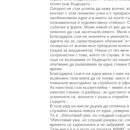
полет към бъдещето.
Сигурно не съм успяла да кажа всичко, к
контакт с този гениален учен и с прекрас
необикновени идеи и в името на които с
познавателна и художествена стойност. 
събития и факти. Може някой от вас да н
неволно да съм засегнала някого. Мили 
Благодарна съм на знанията и уменията, 
идеята му за „оркестрирано обучение“ в 
почерпан от всички мои прекрасни колеги
(наука за внушенията). Някои от тях вече
съпричастни с това, което се случва. А те
още се вълнуваме от бъдещето на наши
опитваме да разказваме за една славна б
време.
Благодарна съм и на една жена с име на 
възможно тази книга да се появи, както и
помагали всеотдайно за стройното ѝ оф
Аз наистина съм късметлийка – живях в н
няколко страни, и разбрах, че щастието е
усмихнете се, махнете с ръка и открийте
сърцето...
В този ред на мисли държа да спомена и
случайно казана някога от една „северна
Тя е: „Използвай ума, но следвай сърцет
“Използвай ума, но слушай разума си; сл
времето си хармонично и не забравяй, че
Тази мисъл е и мото на проекта АВИКС з