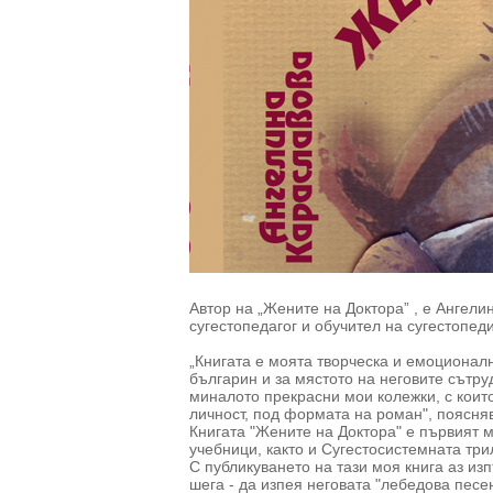
Автор на „Жените на Доктора” , е Ангел
сугестопедагог и обучител на сугестопед
„Книгата е моята творческа и емоционалн
българин и за мястото на неговите сътру
миналото прекрасни мои колежки, с коит
личност, под формата на роман", поясняв
Книгата "Жените на Доктора" е първият м
учебници, както и Сугестосистемната трило
С публикуването на тази моя книга аз из
шега - да изпея неговата "лебедова песе