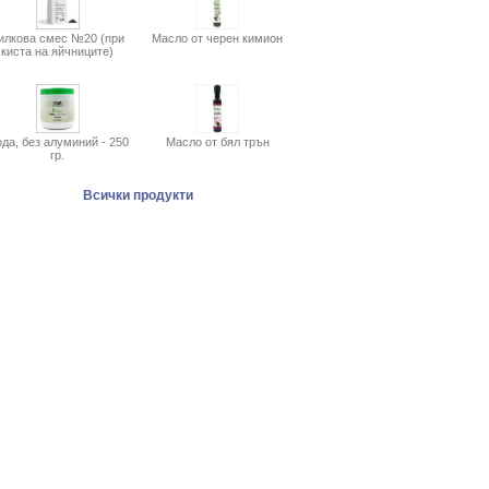
илкова смес №20 (при
Масло от черен кимион
киста на яйчниците)
да, без алуминий - 250
Масло от бял трън
гр.
Всички продукти