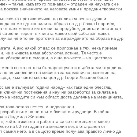
ек – такъв, какъвто го познавах – отдаден на науката си и
а покажа значението на неговите умни и предани творчески
със своята противоречива, но велика човешка душа и
я да са ме вдъхновили за образа на д-р Лазар Георгиев,
та от наложените им окови на предубежденията и постигнал
си жени, героят в книгата живее свой собствен живот.
лучай не е точен прототип за изграждането на образа на д-р
игата. А ако някой от вас се припознае в тях, нека приеме
ни, че в живота няма абсолютна истина. Тя често е
чни убеждения и емоции, а още по-често – на щастлива
мен в света на този български учен и съдбата ми отреди да
ално вдъхновение на мисията за хармонично развитие на
ърца, към чиято светла цел д-р Георги Лозанов беше
ос ме е вълнувал години наред– как така един блестящ
и клинични постижения и научни разработки за силата на
о на изводите си към област, доста далечна на медицината,
 за това остава неясен и недооценен.
разработките на неговите близки сътрудници. В тайна
зка с Людмила Живкова.
т, който в живота и работата си се е ползвал от много
ото на 80-те години на миналия век е отстранен от
от самия него, а в същото време получава правото лично да