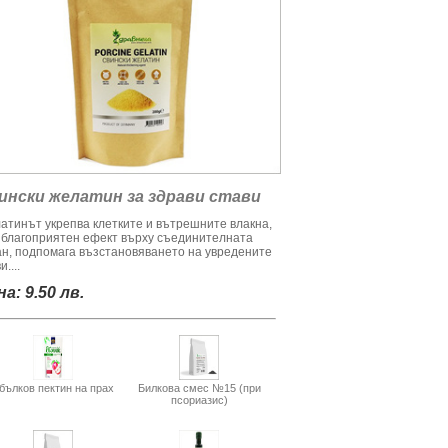
ински желатин за здрави стави
атинът укрепва клетките и вътрешните влакна,
 благоприятен ефект върху съединителната
ан, подпомага възстановяването на увредените
и....
а: 9.50 лв.
бълков пектин на прах
Билкова смес №15 (при
псориазис)