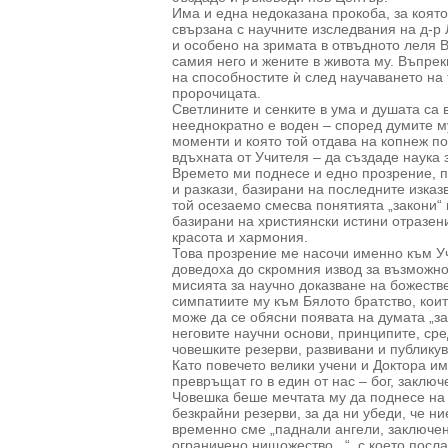
Има и една недоказана прокоба, за която 
свързана с научните изследвания на д-р
и особено на зримата в отвъдното леля В
самия него и жените в живота му. Въпре
на способностите ѝ след научаването на 
пророчицата.
Светлините и сенките в ума и душата са 
нееднократно е воден – според думите му
моменти и която той отдава на копнеж по
вдъхната от Учителя – да създаде наука 
Времето ми поднесе и едно прозрение, 
и разкази, базирани на последните изказ
той осезаемо смесва понятията „закони“ 
базирани на християнски истини отразени
красота и хармония.
Това прозрение ме насочи именно към У
доведоха до скромния извод за възможнос
мисията за научно доказване на божеств
симпатиите му към Бялото братство, коит
може да се обясни появата на думата „за
неговите научни основи, принципите, сре
човешките резерви, развивани и публикув
Като повечето велики учени и Доктора им
превръщат го в един от нас – бог, заключ
Човешка беше мечтата му да поднесе на 
безкрайни резерви, за да ни убеди, че н
временно сме „паднали ангели, заключен
ограничено нищожество...“, с което посл