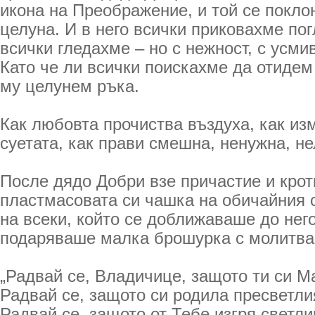
икона на Преображение, и той се поклон
целуна. И в него всички приковахме пог
всички гледахме – но с нежност, с усмив
Като че ли всички поискахме да отидем
му целунем ръка.
Как любовта прочиства въздуха, как из
суетата, как прави смешна, ненужна, н
После дядо Добри взе причастие и крот
пластмасовата си чашка на обичайния с
на всеки, който се доближаваше до него
подаряваше малка брошурка с молитва 
„Радвай се, Владичице, защото ти си М
Радвай се, защото си родила пресветли
Радвай се, защото от Тебе изгря светли