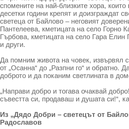
спомените на най-близките хора, които
десетки години крепят и доизграждат св
светеца от Байлово – неговият доверен
Пантелеева, кметицата на село Горно 
Гърбова, кметицата на село Гара Елин
и други.
Да помним живота на човек, извървял с
от „Осанна“ до „Разпни го“ и обратно. 
доброто и да поканим светлината в дом
„Направи добро и тогава очаквай добр
съвестта си, продаваш и душата си!“, к
Из „Дядо Добри – светецът от Байл
Радославов