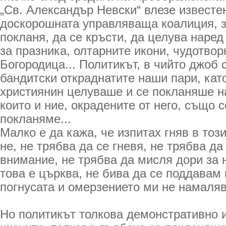
„Св. Александър Невски“ влезе известе
доскорошната управляваща коалиция, з
покланя, да се кръсти, да целува наред
за празника, олтарните икони, чудотвор
Богородица... Политикът, в чийто джоб 
бандитски откраднатите наши пари, кат
християнин целуваше и се покланяше на
които и ние, окрадените от него, също 
покланяме...
Малко е да кажа, че изпитах гняв в този
не, не трябва да се гневя, не трябва 
внимание, не трябва да мисля дори за н
това е църква, не бива да се поддавам
погнусата и омерзението ми не намаляв
Но политикът толкова демонстративно 