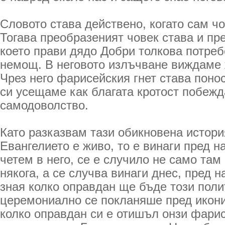
Словото става действено, когато сам чо
Тогава преобразеният човек става и пр
което прави дядо Добри толкова потреб
немощ. В неговото излъчване виждаме 
Чрез него фарисейския гнет става поно
си усещаме как благата кротост побе
самодоволство.
Като разказвам тази обикновена истори
Евангелието е живо, то е винаги пред на
четем в него, се е случило не само там
някога, а се случва винаги днес, пред н
зная колко оправдан ще бъде този полит
церемониално се покланяше пред иконит
колко оправдан си е отишъл онзи фарис