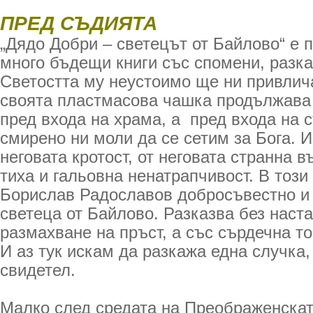
ПРЕД СЪДИЯТА
„Дядо Добри – светецът от Байлово“ е 
много бъдещи книги със спомени, разка
Светостта му неустоимо ще ни привлича
своята пластмасова чашка продължава 
пред входа на храма, а пред входа на с
смирено ни моли да се сетим за Бога. 
неговата кротост, от неговата странна в
тиха и гальовна ненатрапчивост. В този
Борислав Радославов добросъвестно и 
светеца от Байлово. Разказва без наст
размахване на пръст, а със сърдечна то
И аз тук искам да разкажа една случка,
свидетел.
Малко след средата на Преображенскат