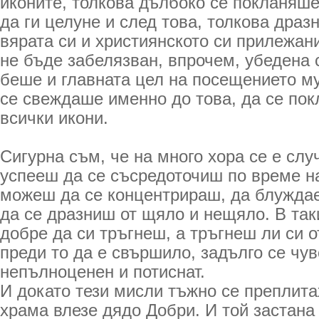
иконите, толкова дълбоко се покланяше
да ги целуне и след това, толкова др
вярата си и християнското си прилежан
не бъде забелязван, впрочем, убедена 
беше и главната цел на посещението му
се свеждаше именно до това, да се пок
всички икони.
Сигурна съм, че на много хора се е слу
успееш да се съсредоточиш по време на
можеш да се концентрираш, да блуждае
да се дразниш от щяло и нещяло. В так
добре да си тръгнеш, а тръгнеш ли си 
преди то да е свършило, задълго се чу
непълноценен и потиснат.
И докато тези мисли тъжно се преплитах
храма влезе дядо Добри. И той застана