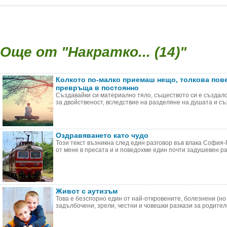
Още от "Накратко... (14)"
Колкото по-малко приемаш нещо, толкова повеч
превръща в постоянно
Създавайки си материално тяло, съществото си е създал
за двойственост, вследствие на разделяне на душата и съз
Оздравяването като чудо
Този текст възникна след един разговор във влака София
от мене в пресата и и поведохме един почти задушевен раз
Живот с аутизъм
Това е безспорно един от най-откровените, болезнени (но 
задълбочени, зрели, честни и човешки разкази за родителст