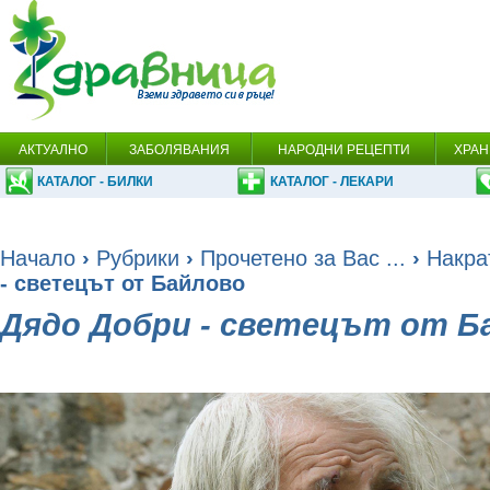
АКТУАЛНО
ЗАБОЛЯВАНИЯ
НАРОДНИ РЕЦЕПТИ
ХРАН
КАТАЛОГ - БИЛКИ
КАТАЛОГ - ЛЕКАРИ
Начало
›
Рубрики
›
Прочетено за Вас ...
›
Накрат
- светецът от Байлово
Дядо Добри - светецът от Б