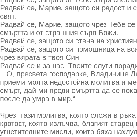
Радвай се, Марие, защото си радост и 
свят.
Радвай се, Марие, защото чрез Тебе се
смъртта и от страшния сърп Божи.
Радвай се, защото си стена на християн
Радвай се, защото си помощница на вси
чрез вярата в твоя Син.
Радвай се и за нас, Твоите слуги порад
...О, пресвета господарке, Владичице Д
приеми моята недостойна молитва и ме
смърт, дай ми преди смъртта да се пока
после да умра в мир.“
Чрез тази молитва, която сложи в ръкат
кротост, която излъчва, благият старец
угнетителните мисли, които бяха нахлу