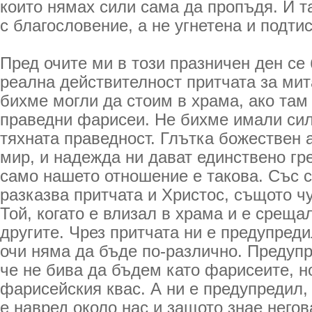
които нямах сили сама да пропъдя. И т
с благословение, а не угнетена и подтис
Пред очите ми в този празничен ден се
реална действителност притчата за мит
бихме могли да стоим в храма, ако та
праведни фарисеи. Не бихме имали си
тяхната праведност. Глътка божествен а
мир, и надежда ни дават единствено гр
само нашето отношение е такова. Със 
разказва притчата и Христос, същото ч
Той, когато е влизал в храма и е срещал
другите. Чрез притчата ни е предупреди
очи няма да бъде по-различно. Предупр
че не бива да бъдем като фарисеите, но
фарисейския квас. А ни е предупредил, 
е навред около нас и защото знае негов