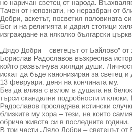
но наричан светец от народа. Възхваляв
Тачен от непознати, но неразбран от бл
Добри, аскетът, посветил половината си
Бог и на религията и дарил стотици хил
изграждане на няколко български църкв
„Дядо Добри – светецът от Байлово” от
Борислав Радославов възкресява истор
който развълнува хиляди души. Личност
искат да бъде канонизиран за светец и 
13 февруари, деня на кончината му.
Без да влиза с взлом в душата на бело
търси скандални подробности и клюки,
Радославов проследява истински случки
близките му хора – тези, на които сами
обрича живота си в последните години.
В три части „Дядо Добри – светецът от