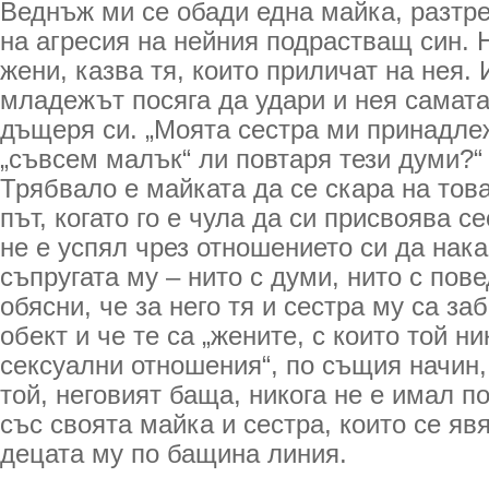
Веднъж ми се обади една майка, разтр
на агресия на нейния подрастващ син. 
жени, казва тя, които приличат на нея. 
младежът посяга да удари и нея самата,
дъщеря си. „Моята сестра ми принадлеж
„съвсем малък“ ли повтаря тези думи?“ 
Трябвало е майката да се скара на то
път, когато го е чула да си присвоява с
не е успял чрез отношението си да нак
съпругата му – нито с думи, нито с пове
обясни, че за него тя и сестра му са з
обект и че те са „жените, с които той н
сексуални отношения“, по същия начин,
той, неговият баща, никога не е имал 
със своята майка и сестра, които се яв
децата му по бащина линия.