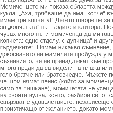
Момиченцето ми показа областта между
кукла. „Аха, трябваше да има „копче“ въ
имам три копчета!“ Детето говореше за 
за „копчетата“ на гърдите и клитора. По
чувах много пъти момиченца да ми гово
копчета: едно отдолу, с дупчица“ и други
гърдичките“. Нямам никакво съмнение,
докосването на мамилите пробужда у 
съзнанието, че не принадлежат към пр
много преди да са видели на плажа или
голо братче или братовчедче. Мъжете п
че щом нямат пенис (който за момченц
само за пишкане), момичетата не усещ
на своята вулва, която, разбира се, от 
свързват с удоволствието, независещо 
произтичащо от желанието, докато мом