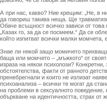
доволно, че се говори за неговия полов
А при нас, какво? Ние крещим: „Не, в н
да говориш такива неща. Ще травматизи
Обаче всъщност всичко зависи от това 
„Казах го, за да се посмеем.“ Да се обл
който изпитват всички малки момчета, 
Знае ли някой защо момичето прихваща
баща или момчето – „мъжкото“ от своят
израза на някои психолози? Конкретни, 
обстоятелства, факти от ранното детств
пренебрегнали и които не излизат наяв
психоанализа – всички те могат да стан
на проблеми в сексуалното поведение, 
объркване на идентичността, страх от ж