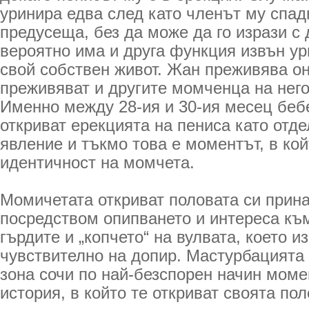
уринира едва след като членът му спад
предусеща, без да може да го изрази с 
вероятно има и друга функция извън ур
свой собствен живот. Жан преживява он
преживяват и другите момченца на него
Именно между 28-ия и 30-ия месец беб
откриват ерекцията на пениса като отд
явление и тъкмо това е моментът, в ко
идентичност на момчета.
Момичетата откриват половата си прин
посредством опипването и интереса към
гърдите и „копчето“ на вулвата, което и
чувствително на допир. Мастурбацията 
зона сочи по най-безспорен начин моме
история, в който те откриват своята по