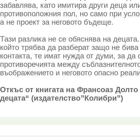
забавлява, като имитира други деца ил
противоположния пол, но само при услов
а не проект за неговото бъдеще.
Тази разлика не се обяснява на децата
който трябва да разберат защо не бива
контакта, те имат нужда от думи, за да 
противоречията между съблазнителнот
въображението и неговото опасно реал
Откъс от книгата на Франсоаз Долто 
децата“ (издателство”Колибри”)