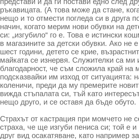
представи и да ги постави едно след др
ръкавицата. (А това може да стане, ког
нещо и то отмести погледа си в друга п
начин, когато мерим нови обувки на дет
си: „изгубило“ го е. Това е истински ко
в магазините за детски обувки. Ако не 
шест години, детето се крие, възрастнит
майката се изнервя. Служителки са ми 
благодарност, че съм сложила край на 
подсказвайки им изход от ситуацията: н
коленичи, преди да му премерите новит
вижда стъпалата си, тъй като интересът
нещо друго, и се оставя да бъде обуто.
Страхът от кастрация при момчето не с
страха, че ще изгуби пениса си; той е и
друг вид осакатяване, като например за