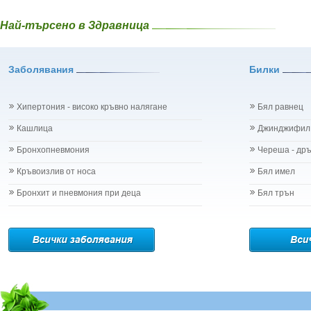
Най-търсено в Здравница
Заболявания
Билки
Хипертония - високо кръвно налягане
Бял равнец
Кашлица
Джинджифил
Бронхопневмония
Череша - др
Кръвоизлив от носа
Бял имел
Бронхит и пневмония при деца
Бял трън