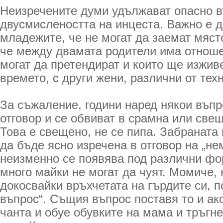
Неизречените думи удължават опасно 
двусмислеността на инцеста. Важно е д
младежите, че не могат да заемат мяст
че между двамата родители има отношен
могат да претендират и които ще изживе
времето, с други жени, различни от тех
За съжаление, години наред някои въпр
отговор и се обвиват в срамна или све
Това е свещено, не се пипа. Забраната
да бъде ясно изречена в отговор на „не
неизменно се появява под различни фо
много майки не могат да чуят. Момиче, 
докосвайки връхчетата на гърдите си, 
въпрос“. Същия въпрос поставя то и ак
чанта и обуе обувките на мама и тръгне