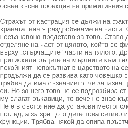
освен късна проекция на примитивния с
Страхът от кастрация се дължи на факт
храната, ние я раздробяваме на части.
несъзнавана представа за това. Става д
отделяне на част от цялото, който се 
върху „стърчащите“ части на тялото. Д
притискали ръцете на мъртвите към тял
покойният непокътнат в царството на се
продължи да се развива като човешко 
трябва да има съзнанието, че запазва 
си. Но за него това не се подразбира от
му слагат ръкавици, то вече не знае къ
Не е в състояние да установи местопол
поглед, а за зрящото дете това сетиво
функции. Трябва някой да опипа пръстче