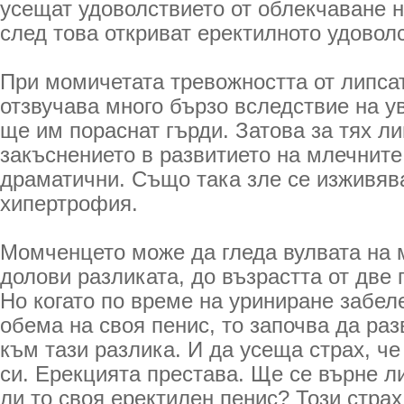
усещат удоволствието от облекчаване н
след това откриват еректилното удовол
При момичетата тревожността от липса
отзвучава много бързо вследствие на у
ще им пораснат гърди. Затова за тях ли
закъснението в развитието на млечните
драматични. Също така зле се изживява
хипертрофия.
Момченцето може да гледа вулвата на 
долови разликата, до възрастта от две 
Но когато по време на уриниране забел
обема на своя пенис, то започва да ра
към тази разлика. И да усеща страх, че
си. Ерекцията престава. Ще се върне л
ли то своя еректилен пенис? Този страх