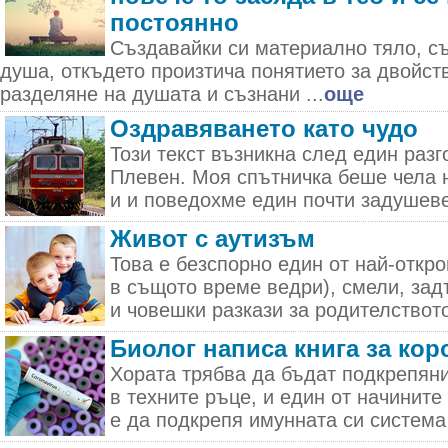
постоянно
Създавайки си материално тяло, с
душа, откъдето произтича понятието за двойст
разделяне на душата и съзнани ...
още
Оздравяването като чудо
Този текст възникна след един раз
Плевен. Моя спътничка беше чела 
и и поведохме един почти задушевен
Живот с аутизъм
Това е безспорно един от най-откро
в същото време ведри), смели, зад
и човешки разкази за родителството,
Биолог написа книга за ко
Хората трябва да бъдат подкрепяни
в техните ръце, и един от начините
е да подкрепя имунната си система 