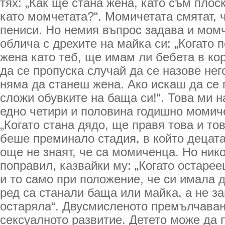
тях: „Как ще стана жена, като съм пло
като момчетата?“. Момичетата смятат, 
пениси. Но немия въпрос задава и момч
облича с дрехите на майка си: „Когато 
жена като теб, ще имам ли бебета в ко
да се пропуска случай да се назове него
няма да станеш жена. Ако искаш да се 
сложи обувките на баща си!“. Това ми 
едно четири и половина годишно момич
„Когато стана дядо, ще правя това и тов
беше преминало стадия, в който децата
още не знаят, че са момиченца. Но ник
поправил, казвайки му: „Когато остаре
и то само при положение, че си имала д
ред са станали баща или майка, а не з
остаряла“. Двусмисленото премълчаван
сексуалното развитие. Детето може да 