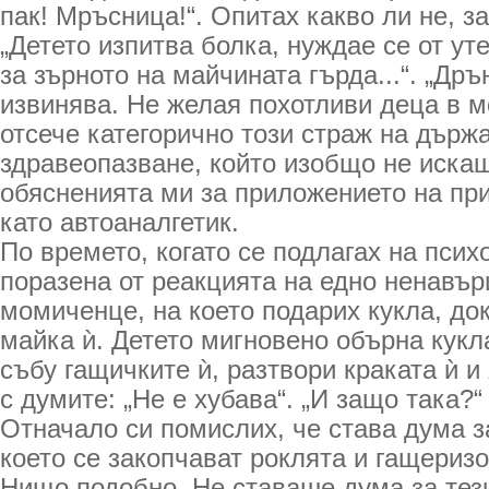
пак! Мръсница!“. Опитах какво ли не, за
„Детето изпитва болка, нуждае се от ут
за зърното на майчината гърда...“. „Дръ
извинява. Не желая похотливи деца в м
отсече категорично този страж на държ
здравеопазване, който изобщо не иска
обясненията ми за приложението на пр
като автоаналгетик.
По времето, когато се подлагах на псих
поразена от реакцията на едно ненавър
момиченце, на което подарих кукла, док
майка ѝ. Детето мигновено обърна кукла
събу гащичките ѝ, разтвори краката ѝ и
с думите: „Не е хубава“. „И защо така?“
Отначало си помислих, че става дума за
което се закопчават роклята и гащеризо
Нищо подобно. Не ставаше дума за тези