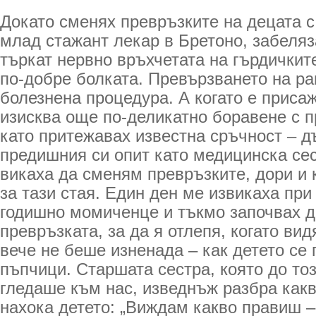
Докато сменях превръзките на децата с
млад стажант лекар в Бретоно, забеля
търкат нервно връхчетата на гърдичките
по-добре болката. Превързването на ра
болезнена процедура. А когато е присаж
изисква още по-деликатно боравене с п
като притежавах известна сръчност – д
предишния си опит като медицинска сес
викаха да сменям превръзките, дори и к
за тази стая. Един ден ме извикаха при 
годишно момиченце и тъкмо започвах 
превръзката, за да я отлепя, когато вид
вече не беше изненада – как детето се 
пъпчици. Старшата сестра, която до то
гледаше към нас, изведнъж разбра какв
нахока детето: „Виждам какво правиш –