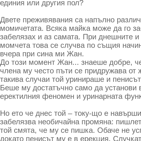
единия или другия пол?
Двете преживявания са напълно различ
момичетата. Всяка майка може да го за
забелязах и аз самата. При днешните и
момчета това се случва по същия начин
вчера при сина ми Жан.
До този момент Жан... знаеше добре, ч
члена му често пъти се придружава от 
такива случаи той уринираше и пенисът
Беше му достатъчно само да установи 
еректилния феномен и уринарната фун
Но ето че днес той – току-що е навърш
забелязва необичайна промяна: пишлет
той смята, че му се пишка. Обаче не ус
докато пенисът му е в ерекция. Случкат