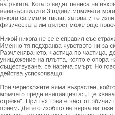
на ръката. Когато видят пениса на няко
ненавършилите 3 години момичета мога
някога са имали такъв, затова и те изпи
физическата им цялост може още повеч
Никой никога не се е справил със страх
Именно тя подхранва чувството ни за с
Разчленяването, частица по частица, д
унищожение на плътта, която е опора н
съществуване, се нарича смърт. Но гов
действа успокояващо.
При чернокожите няма възрастен, който
момчето преди инициацията: „Ще хвана
отрежа“. При тях това е част от обичаи
прием. Детето изобщо не вярва на тези 