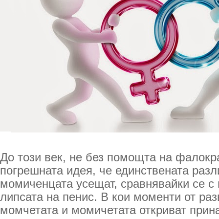
До този век, не без помощта на фалокр
погрешната идея, че единствената разл
момиченцата усещат, сравнявайки се с
липсата на пенис. В кои моменти от раз
момчетата и момичетата откриват прин