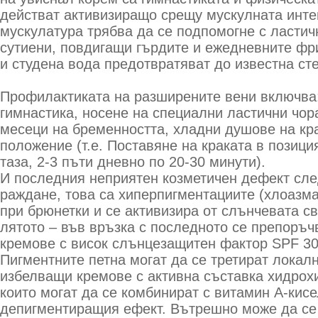
действат активизиращо срещу мускулната инте
мускулатура трябва да се подпомогне с ластич
сутиени, повдигащи гърдите и ежедневните фр
и студена вода предотвратяват до известна ст
Профилактиката на разширените вени включва:
гимнастика, носене на специални ластични чор
месеци на бременността, хладни душове на кра
положение (т.е. Поставяне на краката в позици
таза, 2-3 пъти дневно по 20-30 минути).
И последния неприятен козметичен дефект сле
раждане, това са хиперпигментациите (хлоазма
при брюнетки и се активизира от слънчевата с
лятото – във връзка с последното се препоръч
кремове с висок слънцезащитен фактор SPF 30
Пигментните петна могат да се третират локал
избелващи кремове с активна съставка хидрох
които могат да се комбинират с витамин А-кис
депигментиращия ефект. Вътрешно може да се