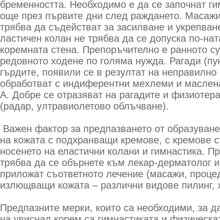
бременността. Необходимо е да се започнат г
още през първите дни след раждането. Масажи
трябва да съдействат за засилване и укрепване
ластичен колан не трябва да се допуска по-на
коремната стена. Препоръчително е ранното с
редовното ходене по голяма нужда. Рагади (пу
гърдите, появили се в резултат на неправилно
обработват с индиферентни мехлеми и маслен
А. Добре се отразяват на рагадите и физиотер
(радар, ултравиолетово облъчване).
Важен фактор за предпазването от образуване
на кожата с подхранващи кремове, с кремове 
носенето на еластични колани и гимнастика. П
трябва да се обърнете към лекар-дерматолог и
приложат съответното лечение (масажи, проце
излющващи кожата – различни видове пилинг, 
Предпазните мерки, които са необходими, за д
на увиснал корем са гимнастиката и физическат