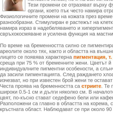
Тези промени се отразяват върху ф
органи, което пък често намира отр
Физиологичните промени на кожата през време
разнообразни. Стимулиран е растежът на клетк
намира израз в надебеляването и хиперпигмент
свръхокосмяване и усилена функция на мастни
По време на бременността силно се пигментир
ареолите около тях, както и областта на външн
лицето се появява характерна
пигментация, т.
среща при 75 % от бременните жени. Цветът й 
индивидуалните пигментни особености, а слън
да засили пигментацията. След раждането хло
изчезват, но при известен брой жени те остават
Честа проява на бременността са
стриите
. Те
широки 0.5-1 см и дълги няколко см. В началот
цвят, по-късно стават седефено бели или кафе
Разположени са главно в областта на корема, 
кръстната област. Наблюдават се при около 90