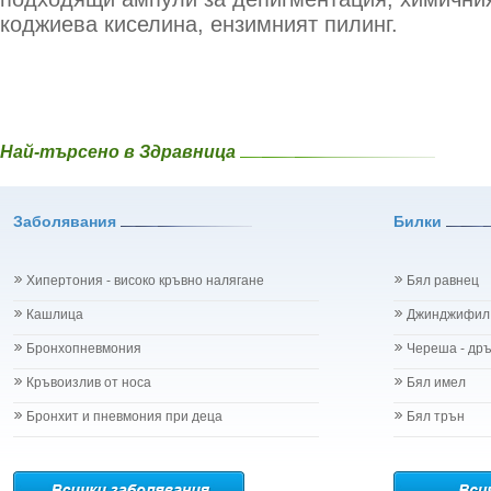
коджиева киселина, ензимният пилинг.
Най-търсено в Здравница
Заболявания
Билки
Хипертония - високо кръвно налягане
Бял равнец
Кашлица
Джинджифил
Бронхопневмония
Череша - др
Кръвоизлив от носа
Бял имел
Бронхит и пневмония при деца
Бял трън