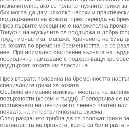
незначителна, ако се полагат нужните грижи за 
бих могла да дам няколко насоки и практически
поддържането на кожата през периода на брем
През първите месеци не е наложителна промян
Тонусът на мускулите се поддържа в добра фо
труд, гимнастика, масажи. Храненето не бива 
за кожата по време на бременността не се разл
нея. При нормално състояние зърната на гърди
периодично намазване с подхранващи кремове 
поддържат кожата им еластична.
През втората половина на бременността настъ
специалните грижи за кожата.
Особено внимание изискват местата на залепв
повърхности (корем и гърди). Препоръчва се н
поставянето на лентички от ленено платно или 
появата на интертригинозната екзема.
След раждането трябва да се положат грижи з
стегнатостта на органите, които са били разтег