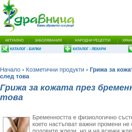
АКТУАЛНО
ЗАБОЛЯВАНИЯ
НАРОДНИ РЕЦЕПТИ
ХРАН
КАТАЛОГ - БИЛКИ
КАТАЛОГ - ЛЕКАРИ
Начало
›
Козметични продукти
› Грижа за кожа
след това
Грижа за кожата през бремен
това
Бременността е физиологично съст
което настъпват важни промени не 
половите жлези, но и на всички жл