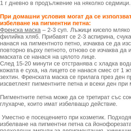
1 г дневно в продължение на няколко седмици.
При домашни условия могат да се използват
избелване на пигментни петна:
Френска маска
– 2-3 суп. Лъжици кисело мляко
филийка хляб. Прибавят се 2-3 аспирина, счука
нанася на пигментното петно, изчаква се да из
повторно върху петното, отново се изчаква да 
маската се нанася на цялото лице.
След 15-20 минути се отстранява с хладка вод
кожата е суха, на лицето се нанася смес от 1 
зехтин. Френската маска се прилага през ден п
изсветлеят пигментните петна и всеки ден при 
Пигментните петна може да се третират със сок
глухарче, които имат избелващо действие.
Уместно е посещението при козметик. Подход
избелване на пигментни петна са йонофорезат
подходящи ампули за депигментация, химичния