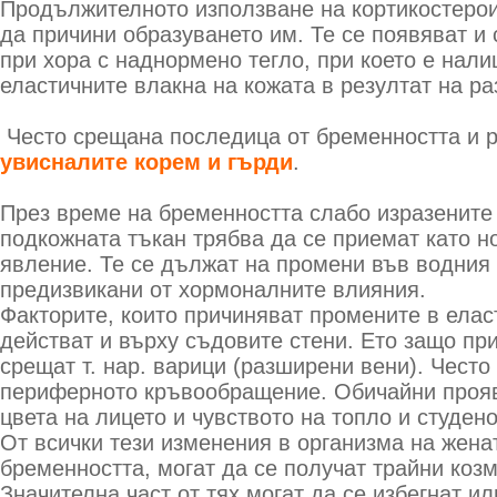
Продължителното използване на кортикостеро
да причини образуването им. Те се появяват и
при хора с наднормено тегло, при което е нали
еластичните влакна на кожата в резултат на ра
Често срещана последица от бременността и 
увисналите корем и гърди
.
През време на бременността слабо изразените 
подкожната тъкан трябва да се приемат като 
явление. Те се дължат на промени във водния
предизвикани от хормоналните влияния.
Факторите, които причиняват промените в елас
действат и върху съдовите стени. Ето защо при
срещат т. нар. варици (разширени вени). Често
периферното кръвообращение. Обичайни прояв
цвета на лицето и чувството на топло и студено
От всички тези изменения в организма на жена
бременността, могат да се получат трайни коз
Значителна част от тях могат да се избегнат и