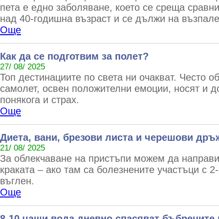
пета е едно заболяване, което се среща сравни
над 40-годишна възраст и се дължи на възпале
Още
Как да се подготвим за полет?
27/ 08/ 2025
Топ дестинациите по света ни очакват. Често 
самолет, освен положителни емоции, носят и д
понякога и страх.
Още
Диета, вани, брезови листа и черешови дръ
21/ 08/ 2025
За облекчаване на пристъпи можем да направи
краката – ако там са болезнените участъци с 2
въглен.
Още
8-10 чаши вода дневно спасяват бъбреците 