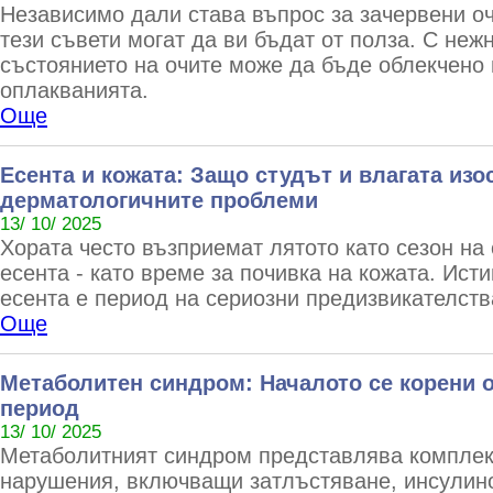
Независимо дали става въпрос за зачервени оч
тези съвети могат да ви бъдат от полза. С неж
състоянието на очите може да бъде облекчено 
оплакванията.
Още
Есента и кожата: Защо студът и влагата изо
дерматологичните проблеми
13/ 10/ 2025
Хората често възприемат лятото като сезон на 
есента - като време за почивка на кожата. Исти
есента е период на сериозни предизвикателств
Още
Метаболитен синдром: Началото се корени 
период
13/ 10/ 2025
Метаболитният синдром представлява комплек
нарушения, включващи затлъстяване, инсулино