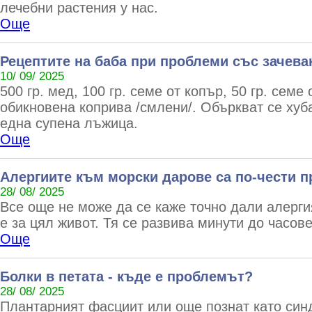
лечебни растения у нас.
Още
Рецептите на баба при проблеми със зачева
10/ 09/ 2025
500 гр. мед, 100 гр. семе от копър, 50 гр. семе 
обикновена коприва /смлени/. Объркват се хуб
една супена лъжица.
Още
Алергиите към морски дарове са по-чести п
28/ 08/ 2025
Все още не може да се каже точно дали алерг
е за цял живот. Тя се развива минути до часов
Още
Болки в петата - къде е проблемът?
28/ 08/ 2025
Плантарният фасциит или още познат като син