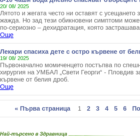
20/ 08/ 2025
Лятото и жегата често ни оставят с усещането 
жажда. Но зад тези обикновени симптоми може
по-сериозно – дехидратация, която застрашава
Още
Лекари спасиха дете с остро кървене от бе
19/ 08/ 2025
Първоначално момиченцето постъпва по спешно
хирургия на УМБАЛ „Свети Георги“ - Пловдив 
кървене от белия дроб.
Още
« Първа страница
1
2
3
4
5
6
По
Най-търсено в Здравница