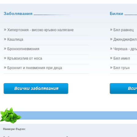
Заболявания
Билки
Хипертония - високо кръвно налягане
Бял равнец
Кашлица
Джинджифил
Бронхопневмония
Череша - др
Кръвоизлив от носа
Бял имел
Бронхит и пневмония при деца
Бял трън
Намери бързо: