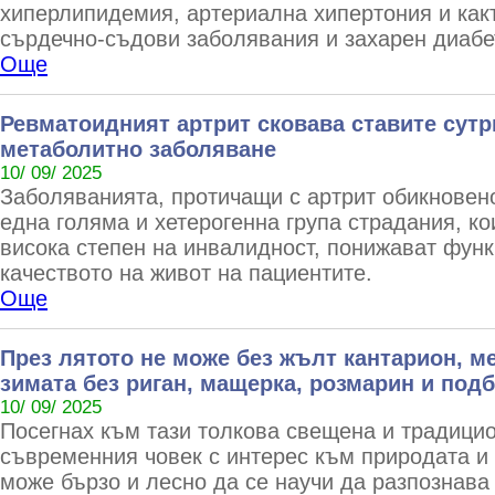
хиперлипидемия, артериална хипертония и какт
сърдечно-съдови заболявания и захарен диабе
Още
Ревматоидният артрит сковава ставите сутр
метаболитно заболяване
10/ 09/ 2025
Заболяванията, протичащи с артрит обикновено
една голяма и хетерогенна група страдания, ко
висока степен на инвалидност, понижават фун
качеството на живот на пациентите.
Още
През лятото не може без жълт кантарион, ме
зимата без риган, мащерка, розмарин и под
10/ 09/ 2025
Посегнах към тази толкова свещена и традицио
съвременния човек с интерес към природата и
може бързо и лесно да се научи да разпознава