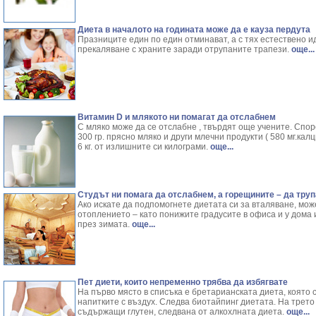
Диета в началото на годината може да е кауза пердута
Празниците един по един отминават, а с тях естествено и
прекаляване с храните заради отрупаните трапези.
още...
Витамин D и млякото ни помагат да отслабнем
С мляко може да се отслабне , твърдят още учените. Спор
300 гр. прясно мляко и други млечни продукти ( 580 мг.калц
6 кг. от излишните си килограми.
още...
Студът ни помага да отслабнем, а горещините – да тру
Ако искате да подпомогнете диетата си за вталяване, мож
отоплението – като понижите градусите в офиса и у дома 
през зимата.
още...
Пет диети, които непременно трябва да избягвате
На първо място в списъка е бретарианската диета, която 
напитките с въздух. Следва биотайпинг диетата. На трето 
съдържащи глутен, следвана от алкохлната диета.
още...