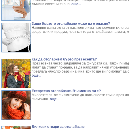
накиснат във вода от вечерта. Същата роля играе и чаша 
лъжици овесени зърна.
още...
Защо бързото отслабване може да е опасно?
Навярно всяка една от вас, която има наднормени килогра
средство или продукт, чрез които да отслабваме на мига, 
Как да отслабнем бързо през есента?
През есента често забравяме за фигурата си. Някои ги мър
могат да станат по-рано, за да направят някои упражнения
предлага няколко бързи начина, които ще ви помогнат да 
още...
Експресно отслабване. Възможно ли е?
Мислехте си, че е изключено да напълнеете точно през л
възможно.
още...
Билкови отвари за отслабване