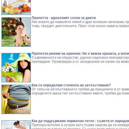
Пролетта - идеалният сезон за диети
Ако искате да намалите някой и друг излишен килограм, 
това, твърдят диетолозите. През този сезон самата приро
Пролетен режим на хранене: Не е важна храната, а кол
Съвременното ни общество, удачно наречено консуматорс
преяждане. Провокиран е от заседналия ни начин на живо
Как се определим степента на затлъстяване?
От типа на затлъстяването трябва да прецените и от какв
определите какъв тип затлъстяване имате, трябва да изм
Как да поддържаме нормално тегло - съвети от народн
Препоръчително е сутрин като първа закуска да се изяжд