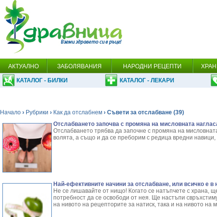
АКТУАЛНО
ЗАБОЛЯВАНИЯ
НАРОДНИ РЕЦЕПТИ
ХРАН
КАТАЛОГ - БИЛКИ
КАТАЛОГ - ЛЕКАРИ
Начало
›
Рубрики
›
Как да отслабнем
› Съвети за отслабване (39)
Отслабването започва с промяна на мисловната наглас
Отслабването трябва да започне с промяна на мисловната 
волята, а също и да се преборим с редица вредни навици, 
Най-ефективните начини за отслабване, или всичко е в
Не се лишавайте от нищо! Когато се натъпчете с храна, щ
потребност да се освободи от нея. Ще настъпи свръхстим
на нивото на рецепторите за натиск, така и на нивото на 