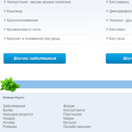
Хипертония - високо кръвно налягане
Бял равнец
Кашлица
Джинджифил
Бронхопневмония
Череша - др
Кръвоизлив от носа
Бял имел
Бронхит и пневмония при деца
Бял трън
Намери бързо:
Заболявания
Форум
Билки
Консултанти
Народни рецепти
Партньори
Лекари
Марки
Аптеки
Каталог
Рубрики
Онлайн магазин