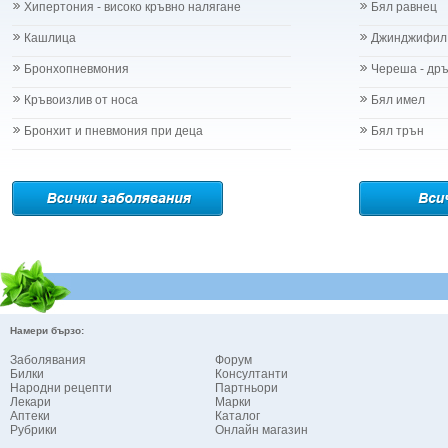
Хипертония - високо кръвно налягане
Бял равнец
Кашлица
Джинджифил
Бронхопневмония
Череша - др
Кръвоизлив от носа
Бял имел
Бронхит и пневмония при деца
Бял трън
Намери бързо:
Заболявания
Форум
Билки
Консултанти
Народни рецепти
Партньори
Лекари
Марки
Аптеки
Каталог
Рубрики
Онлайн магазин