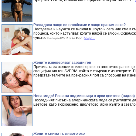
При ръст 174 см, Ясмина има перфектни мерки: 86-63-91.
Разгадаха защо се влюбваме и защо правим секс?
Неотдавна и науката се включи в шоуто и сега ние сме в 
процеси, които настъпват, когато някой се влюби. Освобо
чувство на щастие и възторг.
още ...
Жените изневеряват заради ген
Причината за женските изневери е на генетично равнище
специфичния ген AVPRIA, който е свързан с изневерите. 
представителките на прекрасния пол са способни на изне
Нова мода! Рошави подмишници в ярки цветове (видео)
Последният писък на американската мода са рунтавите д
цветове, като тюркоазено, виолетово, ярко жълто и светло
Жените снимат с лявото око