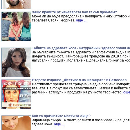
Защо правите от изневярата чак такъв проблем?
Може ли да бъде преодоляна изневярата и как? Отговор н
терапевт Стоян Георгиев.
още ...
Тайните на здравата коса - натурални и здравословни и
За българките грижата за здравето и перфектния вид на к
добрата външност. Най-горещите трендове на 2019 г. при 
натурални продукти, полагане на „специална грижа“ за ко
Второто издание „Фестивал на шевицата“ в Белослав
Фестивалът предоставя трибуна на една особено колоритн
везбата. На фокус ще са автентичната шевица и нейните 
различни артикули и продукти на ръчното творчество.
още 
Кои са признатите маски за лице?
Здравница събра 14 малко познати и позабравени рецепти
здрава кожа.
още ...