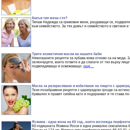
Какъв тип жена сте?
Типаж Надежда са грижовни жени, раздаващи се, подкреп
към семейството. За тях домът и семейството е светиня и 
Трите козметични маски на нашите баби
Някогашните рецепти за хубава кожа отново са на мода. 
зеленчуците, които готвите е да слагате от тях върху лице
подмладяващо и освежаващо.
още ...
Маска за разкрасяване и избелване на лицето с царигра
Тези позабравени рецепти с цариградско грозде са истинс
буквално я правят сияйна като я подхранват и тя става п
Ясмина - една жена на 60 год., която изглежда перфектн
60-годишната Ясмина Росси е една уникално сексапилна б