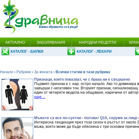
АКТУАЛНО
ЗАБОЛЯВАНИЯ
НАРОДНИ РЕЦЕПТИ
ХРАН
КАТАЛОГ - БИЛКИ
КАТАЛОГ - ЛЕКАРИ
Начало
›
Рубрики
›
За жената
› Всички статии в тази рубрика
Признаци, които показват, че с брака ни е свършено
Първият признак е т. нар. остро начало. Ако то доминира
завърши с негативен тон. Вторият признак, сигнализиращ
един от четирите модела на общуване, наречени от автор
още ...
Мъжете са все по-суетни - ползват Q10, серуми за лице 
Интересна тенденция през този сезон е ръстът от около 2
мъжа, която може да бъде обяснена с три основни причин