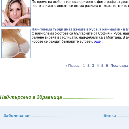
По време на любопитен експеримент с фотографи от двата
често снимат с лявото си око за разлика от мъжете, които
Най-големи гърди имат жените в Русе, а най-малки - в Б
С най-големи бюстове са българките от София и Русе, на
рамене виреят в столицата, най-дебели са в Монтана. В Бу
носове се раждат българите в Ловеч.
още ...
« Първа
1
2
3
4
5
6
Последна 
Най-търсено в Здравница
Заболявания
Билки