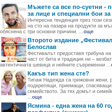
Мъжете са все по-суетни - 
за лице и специални бои за
Интересна тенденция през този сез
на сто на пазара на продукти за мъ
обяснена с три основни причини. ...
още
Второто издание „Фестивал
Белослав
Фестивалът предоставя трибуна на
част от бита и традиция ни – везба
автентичната шевица и нейните съвременни ...
Какъв тип жена сте?
Типаж Надежда са грижовни жени, 
подкрепящи, приемащи, спасяващи
семейството. За тях домът и семейс
...
още
Ясмина - една жена на 60 го