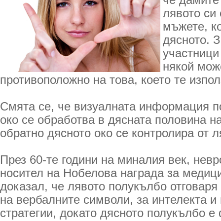
че дамите
лявото си 
мъжете, к
дясното. З
участници
някой мож
противоположно на това, което те изпол
Смята се, че визуалната информация п
око се обработва в дясната половина н
обратно дясното око се контролира от 
През 60-те години на миналия век, нев
носител на Нобелова награда за медиц
доказал, че лявото полукълбо отговаря
на вербалните символи, за интелекта и
стратегии, докато дясното полукълбо е