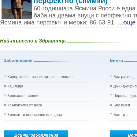
перфектно (снимки)
60-годишната Ясмина Росси е една
баба на двама внуци с перфектно т
Ясмина има перфектни мерки: 86-63-91. ...
още
Най-търсено в Здравница
Заболявания
Билки
Хипертония - високо кръвно налягане
Бял равнец
Кашлица
Джинджифил
Бронхопневмония
Череша - др
Кръвоизлив от носа
Бял имел
Бронхит и пневмония при деца
Бял трън