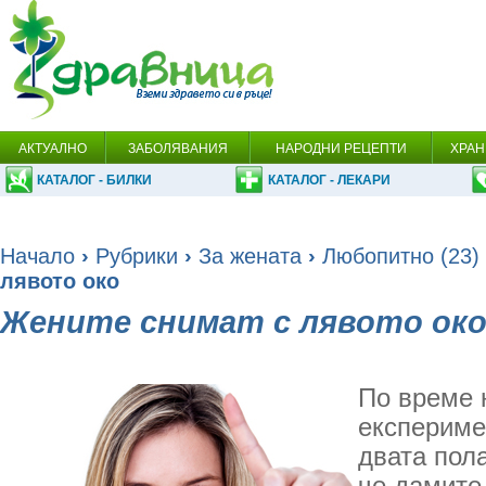
АКТУАЛНО
ЗАБОЛЯВАНИЯ
НАРОДНИ РЕЦЕПТИ
ХРАН
КАТАЛОГ - БИЛКИ
КАТАЛОГ - ЛЕКАРИ
Начало
›
Рубрики
›
За жената
›
Любопитно (23)
лявото око
Жените снимат с лявото ок
По време 
експериме
двата пол