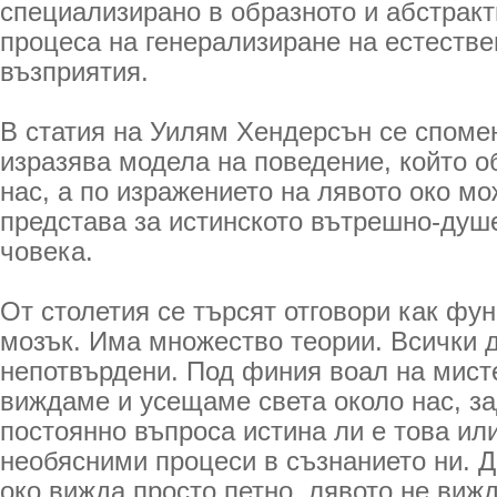
специализирано в образното и абстракт
процеса на генерализиране на естеств
възприятия.
В статия на Уилям Хендерсън се спомен
изразява модела на поведение, който о
нас, а по изражението на лявото око мо
представа за истинското вътрешно-душ
човека.
От столетия се търсят отговори как фу
мозък. Има множество теории. Всички 
непотвърдени. Под финия воал на мист
виждаме и усещаме света около нас, за
постоянно въпроса истина ли е това ил
необясними процеси в съзнанието ни. Д
око вижда просто петно, лявото не вижд