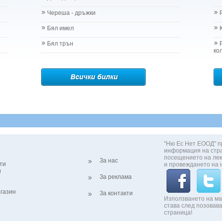
Череша - дръжки
Бял имел
Бял трън
ко
"Ню Ес Нет ЕООД" п
информация на стр
посещението на лек
За нас
ти
и провеждането на 
и
За реклама
газин
За контакти
Използването на ма
става след позовава
страница!