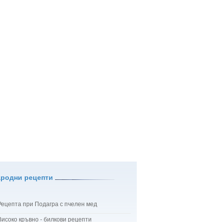
ародни рецепти
Рецепта при Подагра с пчелен мед
Високо кръвно - билкови рецепти