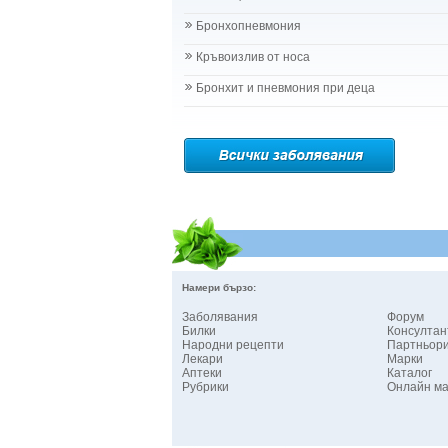
Бронхопневмония
Кръвоизлив от носа
Бронхит и пневмония при деца
Намери бързо:
Заболявания
Форум
Билки
Консултан
Народни рецепти
Партньор
Лекари
Марки
Аптеки
Каталог
Рубрики
Онлайн ма