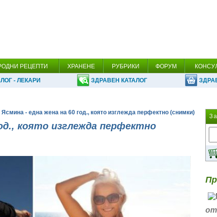
РОДНИ РЕЦЕПТИ
ХРАНЕНЕ
РУБРИКИ
ФОРУМ
КОНСУ
ЛОГ - ЛЕКАРИ
ЗДРАВЕН КАТАЛОГ
ЗДРА
 Ясмина - една жена на 60 год., която изглежда перфектно (снимки)
З
год., която изглежда перфектно
Пр
от