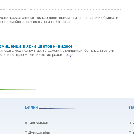
жени, раздаващи се, подкрепящи, приемащи, спасяващи и обърнати
т и семейството е светиня и те бр ...
още
дмишници в ярки цветове (видео)
анската мода са рунтавите дамски подмишници, боядисани в ярки
олетово, ярко жълто и светло розов ...
още
Билки
Н
Бял равнец
Джинджифил