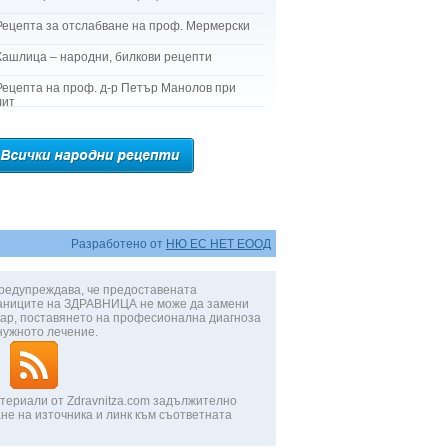
Рецепта за отслабване на проф. Мермерски
Кашлица – народни, билкови рецепти
Рецепта на проф. д-р Петър Манолов при
лит
Разработено от
НЮ ЕС НЕТ ЕООД
редупреждава, че предоставената
аниците на ЗДРАВНИЦА не може да замени
ар, поставянето на професионална диагноза
нужното лечение.
териали от Zdravnitza.com задължително
не на източника и линк към съответната