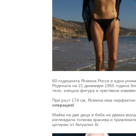
60-годишната Ясмина Росси е една уника
Родената на 21 декември 1955 година бл
тяло, изящна фигура и чувствени извивки
При ръст 174 см, Ясмина има перфектни 
операция!
Майка на две деца и баба на двама внуци
изглеждала толкова красива и привлекател
цитиран от Актуално бг.