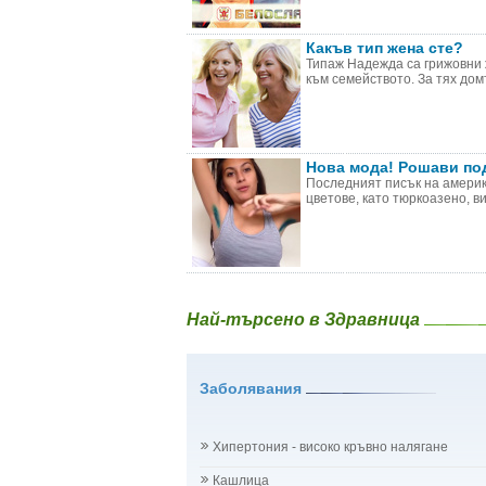
Какъв тип жена сте?
Типаж Надежда са грижовни 
към семейството. За тях домъ
Нова мода! Рошави по
Последният писък на америк
цветове, като тюркоазено, ви
Най-търсено в Здравница
Заболявания
Хипертония - високо кръвно налягане
Кашлица