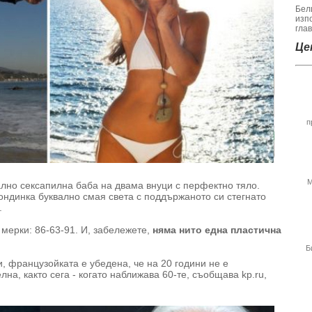
Бел
изп
гла
Цен
п
М
лно сексапилна баба на двама внуци с перфектно тяло.
ондинка буквално смая света с поддържаното си стегнато
.
мерки: 86-63-91. И, забележете,
няма нито една пластична
Б
, французойката е убедена, че на 20 години не е
на, както сега - когато наближава 60-те, съобщава kp.ru,