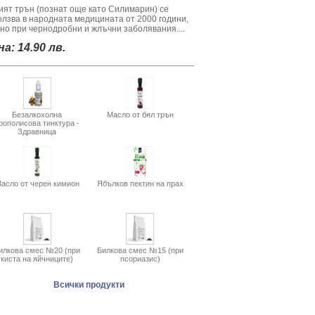
ият трън (познат още като Силимарин) се
олзва в народната медицината от 2000 години,
вно при чернодробни и жлъчни заболявания....
а: 14.90 лв.
Безалкохолна
Масло от бял трън
рополисова тинктура -
Здравница
асло от черен кимион
Ябълков пектин на прах
илкова смес №20 (при
Билкова смес №15 (при
киста на яйчниците)
псориазис)
Всички продукти