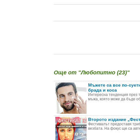
Още от "Любопитно (23)"
Мъжете са все по-суетн
брада и коса
Интересна тенденция през то
мъжа, която може да бъде об
Второто издание „Фес
Фестивалът предоставя триб
везбата. На фокус ще са авт