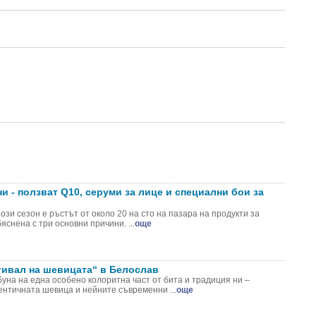
и - ползват Q10, серуми за лице и специални бои за
зи сезон е ръстът от около 20 на сто на пазара на продукти за
яснена с три основни причини. ...
още
тивал на шевицата“ в Белослав
уна на една особено колоритна част от бита и традиция ни –
ентичната шевица и нейните съвременни ...
още