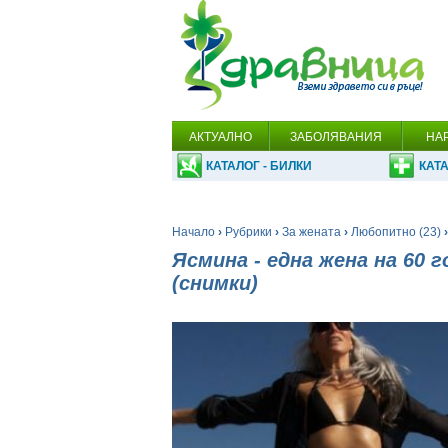
АКТУАЛНО
ЗАБОЛЯВАНИЯ
НА
КАТАЛОГ - БИЛКИ
КАТА
Начало
›
Рубрики
›
За жената
›
Любопитно (23)
›
Ясмина - една жена на 60 
(снимки)