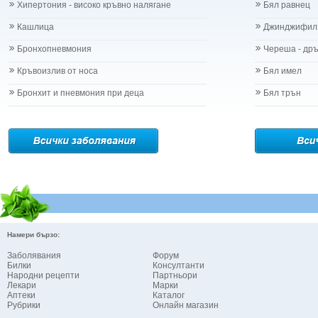
Хипертония - високо кръвно налягане
Бял равнец
Кашлица
Джинджифил
Бронхопневмония
Череша - др
Кръвоизлив от носа
Бял имел
Бронхит и пневмония при деца
Бял трън
Намери бързо:
Заболявания
Форум
Билки
Консултанти
Народни рецепти
Партньори
Лекари
Марки
Аптеки
Каталог
Рубрики
Онлайн магазин