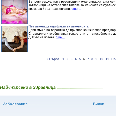
Въпреки сексуалната революция и еманципацията на жен
затворници на остарелите митове за женската сексуалност
време да бъдат развенчани.
още ...
Пет изненадващи факти за изневярата
Един мъж е по-вероятно да признае за изневяра пред парт
Специалистите обясняват това с гените – способността да
ДНК-то на човека.
още ...
« Първа
1
2
3
4
5
6
7
8
9
10
11
По
Най-търсено в Здравница
Заболявания
Билки