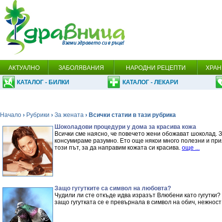
АКТУАЛНО
ЗАБОЛЯВАНИЯ
НАРОДНИ РЕЦЕПТИ
ХРАН
КАТАЛОГ - БИЛКИ
КАТАЛОГ - ЛЕКАРИ
Начало
›
Рубрики
›
За жената
› Всички статии в тази рубрика
Шоколадови процедури у дома за красива кожа
Всички сме наясно, че повечето жени обожават шоколад. Зн
консумираме разумно. Ето още някои много полезни и пр
този път, за да направим кожата си красива.
още ...
Защо гугутките са символ на любовта?
Чудили ли сте откъде идва изразът Влюбени като гугутки
защо гугутката се е превърнала в символ на обич, нежност