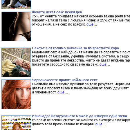
Жените искат секс всеки ден
75% от жените придават на секса особено важна роля в те
говорят на тази тема с любимия човек, а 25% от тях мечт
отношения, а не секс по график.
още ...
Сексът е от голямо значение за възрастните хора
Редовният секс е най-добрият начин да се справите с почт
отървете от безсъние, укрепва имунната система, а също
Вместо да приемате лекарства, които не дават никаква га
посветете свободното си време на секс.
още ...
Червенокосите правят най-много секс
Очевидно има няколко причини за този резултат. Червената
цветът е провокативен и по-възбуждащ от всеки друг цвя
и плодовитост.
още ...
Изненада! Пазаруването може и да изнервя една жена
Въпреки че всички смятат, че жените са експерти в пазару
цялото това преживяване ги изнервя.
още ...