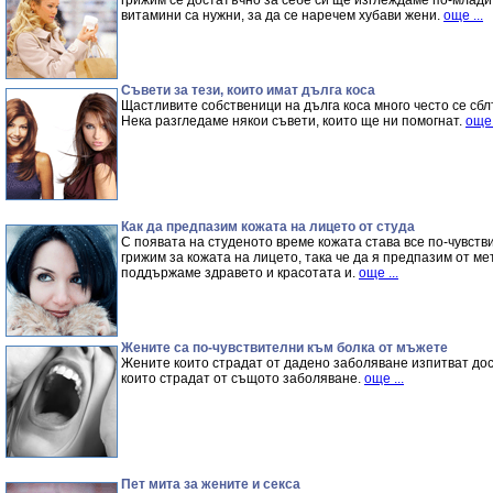
грижим се достатъчно за себе си ще изглеждаме по-млади 
витамини са нужни, за да се наречем хубави жени.
още ...
Съвети за тези, които имат дълга коса
Щастливите собственици на дълга коса много често се сбл
Нека разгледаме някои съвети, които ще ни помогнат.
още 
Как да предпазим кожата на лицето от студа
С появата на студеното време кожата става все по-чувств
грижим за кожата на лицето, така че да я предпазим от м
поддържаме здравето и красотата и.
още ...
Жените са по-чувствителни към болка от мъжете
Жените които страдат от дадено заболяване изпитват дос
които страдат от същото заболяване.
още ...
Пет мита за жените и секса