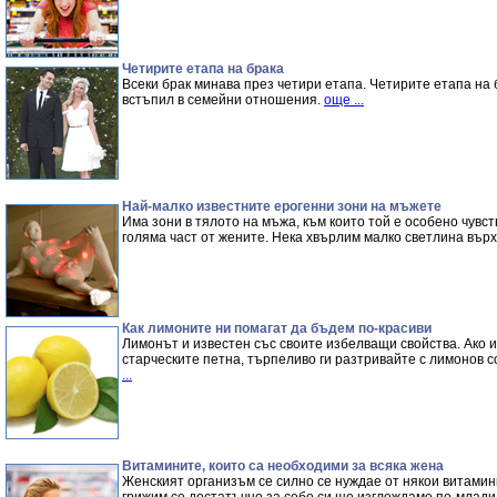
Четирите етапа на брака
Всеки брак минава през четири етапа. Четирите етапа на б
встъпил в семейни отношения.
още ...
Най-малко известните ерогенни зони на мъжете
Има зони в тялото на мъжа, към които той е особено чувст
голяма част от жените. Нека хвърлим малко светлина вър
Как лимоните ни помагат да бъдем по-красиви
Лимонът и известен със своите избелващи свойства. Ако и
старческите петна, търпеливо ги разтривайте с лимонов со
...
Витамините, които са необходими за всяка жена
Женският организъм се силно се нуждае от някои витамин