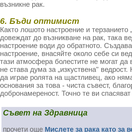
възникне рак.
6. Бъди оптимист
Както лошото настроение и терзанието 
довеждат до възникване на рак, така в
настроение води до обратното. Създава
настроение, внасяйте около себе си ве
тази атмосфера болестите не могат да 
не става дума за „изкуствена" ведрост.
да играе ролята на щастливец, ако ням
основания за това - чиста съвест, благ
добронамереност. Точно те ви спасяват 
Съвет на Здравница
прочети още
Мислете за рака като за 