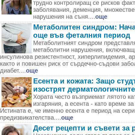
трудно контролиращ се рисков фак
заболявания, деменция, множестве
нарушения на съня....
още
Метаболитен синдром: Нача
още във феталния период
Метаболитният синдром представля
метаболитни нарушения, включващ
инсулинова резистентност, хиперлипидемия, а
както и повишен риск от сърдечно-съдови забо
диабет....
още
Есента и кожата: Защо студ
изострят дерматологичнит
Хората често възприемат лятото ка
изгаряния, а есента - като време за
Истината е, че именно есента е период на сер
предизвикателства....
още
Десет рецепти и съвети за 