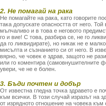
2. Не помагай на рака
Не помагайте на рака, като говорите по
така допускате опасността от него. Той
мълчаливо и в това е неговото предим
го и вие! С това, разбира се, не го лик
да го ликвидирате), но никак не е малк
мисълта и съзнанието си от него. В изв
вярно, че човек е здрав, защото не раз
или го коментира (самовнушителните фо
увери, че не е болен.
3. Бъди почтен и добър
От известна гледна точка здравето е по
към всички. В този случай изразът на з
от изрядното отношение на човека към