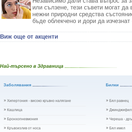
Независимо дали става въпрос за з
или сълзене, тези съвети могат да 
нежни природни средства състояни
бъде облекчено и дори да изчезнат 
Виж още от акценти
Най-търсено в Здравница
Заболявания
Билки
Хипертония - високо кръвно налягане
Бял равнец
Кашлица
Джинджифил
Бронхопневмония
Череша - др
Кръвоизлив от носа
Бял имел