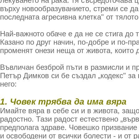
лекуването на рака: тя съсредоточава 
върху новообразуванието, стреми се да 
последната агресивна клетка" от тялото
Най-важното обаче е да не се стига до 
Казано по друг начин, по-добре и по-пр
променят онези неща от живота, които 
Въвличан безброй пъти в размисли и пр
Петър Димков си бе създал „кодекс" за
него:
1. Човек трябва да има вяра
Имайте вяра в себе си и в живота, защ
радостно. Тази радост естествено „върв
предполага здраве. Човешко призвание 
и освободени от всички болести - и от р