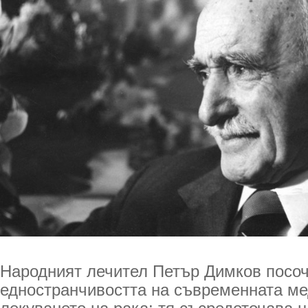
Народният лечител Петър Димков посо
едностранчивостта на съвременната м