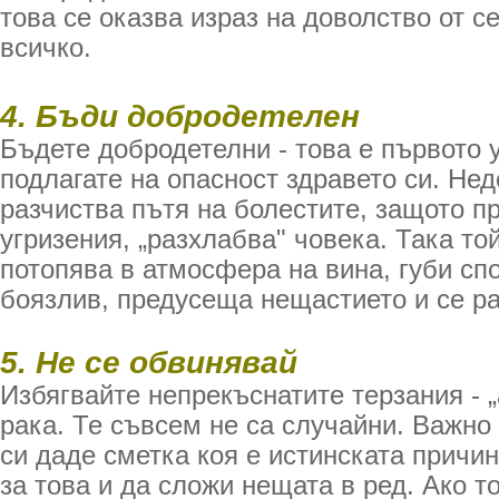
това се оказва израз на доволство от се
всичко.
4. Бъди добродетелен
Бъдете добродетелни - това е първото 
подлагате на опасност здравето си. Не
разчиства пътя на болестите, защото п
угризения, „разхлабва" човека. Така то
потопява в атмосфера на вина, губи сп
боязлив, предусеща нещастието и се р
5. Не се обвинявай
Избягвайте непрекъснатите терзания - 
рака. Те съвсем не са случайни. Важно
си даде сметка коя е истинската причин
за това и да сложи нещата в ред. Ако т