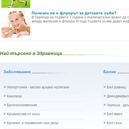
Полезен ли е флуорът за детските зъби?
В периода на първите 7 години е изключително важно да 
между магнезия и флуора. И още първите зъбки дават инф
Най-търсено в Здравница
Заболявания
Билки
Хипертония - високо кръвно налягане
Бял равнец
Кашлица
Джинджифил
Бронхопневмония
Череша - др
Кръвоизлив от носа
Бял имел
Бронхит и пневмония при деца
Бял трън