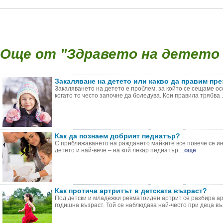
Още от "Здравето на детето (
Закаляване на детето или какво да правим пре
Закаляването на детето е проблем, за който се сещаме ос
когато то често започне да боледува. Кои правила трябва .
Как да познаем добрият педиатър?
С приближаването на раждането майките все повече се и
детето и най-вече – на кой лекар педиатър ...
още
Как протича артритът в детската възраст?
Под детски и младежки ревматоиден артрит се разбира арт
годишна възраст. Той се наблюдава най-често при деца във