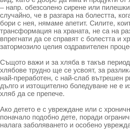
– напр. обезсолено сирене или пилешки
случайно, че в разгара на болестта, ког
бори с нея, нямаме апетит. Силите, кои
трансформация на храната, не са на ра
впрегнати да се справят с болестта и х
затормозило целия оздравителен проце
Същото важи и за хляба в такъв период
хлябове трудно ще се усвоят, за разлик
най-преработен, с най-слаб вътрешен р
дълго и изтощително боледуване не е 
хляб да се препече.
Ако детето е с увреждане или с хроничн
поначало подобно дете, поради огранич
налага заболяването и особено уврежда