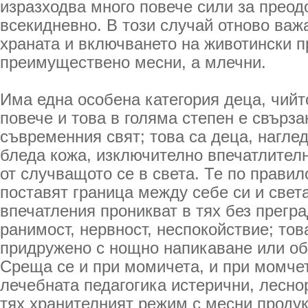
изразходва много повече сили за преод
всекидневно. В този случай отново важ
храната и включването на животински п
преимуществено месни, а млечни.
Има една особена категория деца, чийт
повече и това в голяма степен е свърза
съвременния свят; това са деца, наглед
бледа кожа, изключително впечатлител
от случващото се в света. Те по правил
поставят граница между себе си и света
впечатления проникват в тях без прегра
ранимост, нервност, неспокойствие; тов
придружено с нощно напикаване или об
Среща се и при момичета, и при момчета
лечебната педагогика истерични, лесн
тях хранителният режим с месни продук