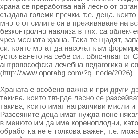
храна се преработва най-лесно от орга
създава големи пречки, т.е. деца, които
много от силите си в преживяване на вс
безконтролно навлиза в тях, са облекче
чрез месната храна. Така те щадят, зап
си, които могат да насочат към формир
устояването на себе си., обясняват от 
антропософска лечебна педагогика и с
(http://www.oporabg.com/?q=node/2026)
Храната е особено важна и при други дв
такива, които твърде лесно се разсейва
такива, които имат натрапчиви мисли и
Разсеяните деца имат нужда поне няко
в менюто им да има кореноплодни, като
обработка не е толкова важен, т.е. мож