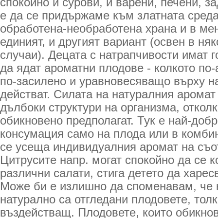
спокойно и сурови, и варени, печени, 
е да се придържаме към златната сред
обработена-необработена храна и в мен
единият, и другият вариант (освен в ня
случаи). Децата с натрапчивости имат 
да ядат ароматни плодове - колкото по-
по-засилено и уравновесяващо върху н
действат. Силата на натуралния аромат 
дълбоки структури на организма, отколк
обикновено предполагат. Тук е най-доб
консумация само на плода или в комбин
се усеща индивидуалния аромат на съо
Цитрусите напр. могат спокойно да се 
различни салати, стига детето да харе
Може би е излишно да споменавам, че к
натурално са отгледани плодовете, толк
въздействащ. Плодовете, които обикнов