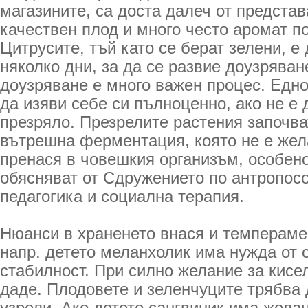
магазините, са доста далеч от представ
качествен плод и много често аромат п
Цитрусите, тъй като се берат зелени, е
няколко дни, за да се развие доузряван
доузряване е много важен процес. Едн
да изяви себе си пълноценно, ако не е 
презряло. Презрелите растения започва
вътрешна ферментация, която не е жел
пренася в човешкия организъм, особено
обясняват от Сдружението по антропос
педагогика и социална терапия.
Нюанси в храненето внася и темперамен
напр. детето меланхолик има нужда от 
стабилност. При силно желание за кисел
даде. Плодовете и зеленчуците трябва 