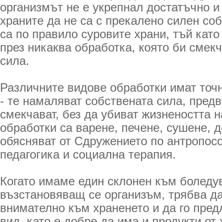
организмът не е укрепнал достатъчно и
храните да не са с прекалено силен со
са по правило суровите храни, тъй кат
през никаква обработка, която би смек
сила.
Различните видове обработки имат точ
- те намаляват собствената сила, пред
смекчават, без да убиват жизнеността н
обработки са варене, печене, сушене, 
обясняват от Сдружението по антропос
педагогика и социална терапия.
Когато имаме един склонен към боледу
възстановяващ се организъм, трябва д
внимателно към храненето и да го пред
вид, като е добре да има и продукти от