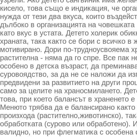
узрели. Ако детето сангвиник има жела
кисело, това също е индикация, че орг
нужда от тези два вкуса, които въздейст
дълбоко в организацията на човешката 
като вкус в устата. Детето холерик оби
храната, така както се бори с всичко в 
мотивирано. Дори по-трудноусвояема хр
растителна - няма да го спре. Все пак н
особено в детска възраст, да преминав
суровоядство, за да не се наложи да из
предвидени за развитието на други про
само за целите на храносмилането. Дет
това, при което балансът в храненето 
Менюто трябва да е балансирано както
произхода (растително,животинско), так
обработката (сурово или обработено). И
валидно, но при флегматика с особена с