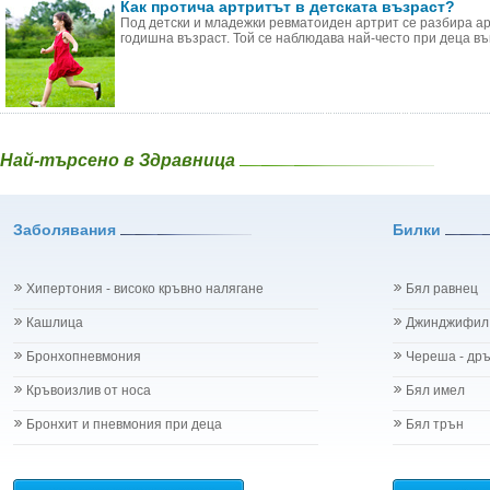
Как протича артритът в детската възраст?
Под детски и младежки ревматоиден артрит се разбира арт
годишна възраст. Той се наблюдава най-често при деца във
Най-търсено в Здравница
Заболявания
Билки
Хипертония - високо кръвно налягане
Бял равнец
Кашлица
Джинджифил
Бронхопневмония
Череша - др
Кръвоизлив от носа
Бял имел
Бронхит и пневмония при деца
Бял трън