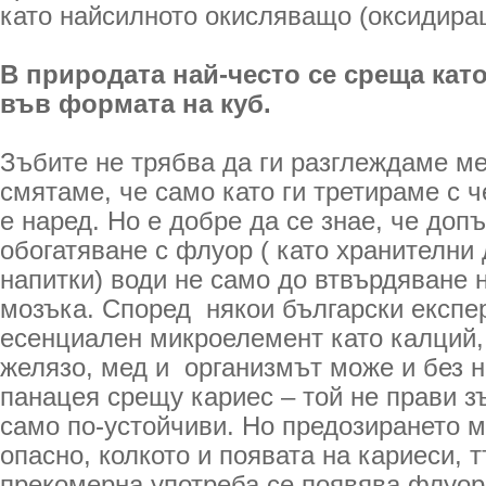
като най­силното окисляващо (оксидира
В природата най-­често се среща ка
във формата на куб.
Зъбите не трябва да ги разглеждаме ме
смятаме, че само като ги третираме с ч
е наред. Но е добре да се знае, че доп
обогатяване с флуор ( като хранителни 
напитки) води не само до втвърдяване н
мозъка. Според някои български експер
есенциален микроелемент като калций, 
желязо, мед и организмът може и без н
панацея срещу кариес – той не прави з
само по-устойчиви. Но предозирането м
опасно, колкото и появата на кариеси, т
прекомерна употреба се появява флуоро