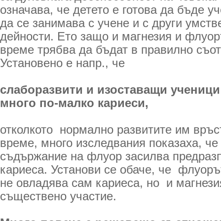
означава, че детето е готова да бъде уч
да се занимава с учене и с други умств
дейности. Ето защо и магнезия и флуоръ
време трябва да бъдат в правилно съо
Установено е напр., че
слаборазвити и изоставащи ученици
много по­-малко кариеси,
отколкото нормално развитите им връс
време, много изследвания показаха, че
съдържание на флуор засилва предраз
кариеса. Установи се обаче, че флуоръ
не овладява сам кариеса, но и магнези
съществено участие.