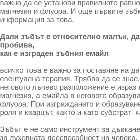
важно да се установи правилното равн
магнезия и флуора. И още първите зъб
информация за това.
Дали зъбът е относително малък, д
пробива,
как е изграден зъбния емайл ­
всичко това е важно за поставяне на ди
евентуална терапия. Трябва да се знае,
неговото лъчево разположение е израз 
магнезия, а емайла в неговото образув
флуора. При изграждането и образуване
роля и кварцът, както и като субстрат ­ 
Зъбът е не само инструмент за дъвкане
за духовната дееспособност на човека.