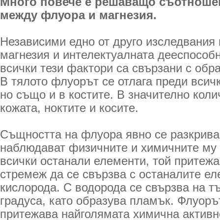
Много повече е решаващо съотноше
между флуора и магнезия.
Независими едно от друго изследвания
магнезия и интелектуалната дееспособн
всички тези фактори са свързани с обра
В тялото флуорът се отлага преди всич
но също и в костите. В значително коли
кожата, ноктите и косите.
Същността на флуора явно се разкрива,
наблюдават физичните и химичните му 
всички останали елементи, той притежа
стремеж да се свързва с останалите ел
кислорода. С водорода се свързва на 
градуса, като образува пламък. Флуоръ
притежава най­голямата химична активн