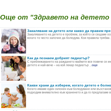
Още от "Здравето на детето (
Закаляване на детето или какво да правим пре
Закаляването на детето е проблем, за който се сещаме ос
когато то често започне да боледува. Кои правила трябва .
Как да познаем добрият педиатър?
С приближаването на раждането майките все повече се и
детето и най-вече – на кой лекар педиатър ...
още
Какви храни да изберем, когато детето е болн
Когато имаме един склонен към боледуване или възстанов
подходим внимателно към храненето и да го предлагаме в 