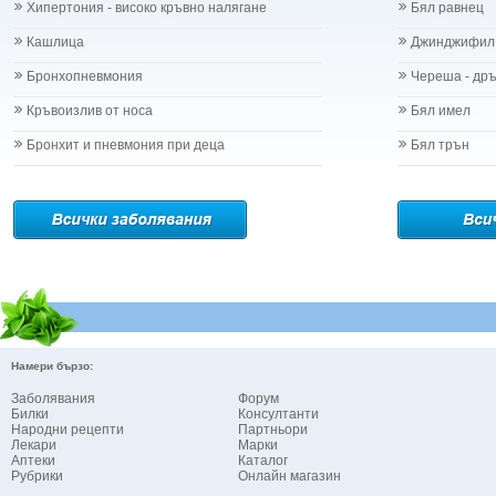
Хипертония - високо кръвно налягане
Бял равнец
Кашлица
Джинджифил
Бронхопневмония
Череша - др
Кръвоизлив от носа
Бял имел
Бронхит и пневмония при деца
Бял трън
Намери бързо:
Заболявания
Форум
Билки
Консултанти
Народни рецепти
Партньори
Лекари
Марки
Аптеки
Каталог
Рубрики
Онлайн магазин