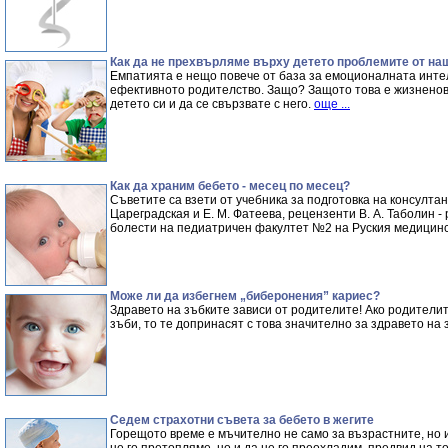
Как да не прехвърляме върху детето проблемите от на
Емпатията е нещо повече от база за емоционалната интел
ефективното родителство. Защо? Защото това е жизненов
детето си и да се свързвате с него.
още ...
Как да храним бебето - месец по месец?
Съветите са взети от учебника за подготовка на консултан
Цареградская и Е. М. Фатеева, рецензенти В. А. Таболин -
болести на педиатричен факултет №2 на Руския медицинс
Може ли да избегнем „биберонения” кариес?
Здравето на зъбките зависи от родителите! Ако родители
зъби, то те допринасят с това значително за здравето на
Седем страхотни съвета за бебето в жегите
Горещото време е мъчително не само за възрастните, но и 