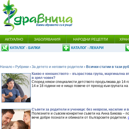
АКТУАЛНО
ЗАБОЛЯВАНИЯ
НАРОДНИ РЕЦЕПТИ
ХРАН
КАТАЛОГ - БИЛКИ
КАТАЛОГ - ЛЕКАРИ
Начало
›
Рубрики
›
За детето и неговите родители
› Всички статии в тази ру
Какво е юношеството – възрастова група, маргинална въ
в зрял човек?
Според някои специалисти детството продължава до 14-г
14 и 18 години не е нищо повече от преход към групата н
Съвети за родители и ученици: без неврози, насилие и 
Полезните и съвсем конкретни съвети на Анна Бикова – пси
вече добре познати и обикнати от българските родители.