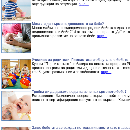
не го претопляме, но и да не го преохладим, предвид на т
още функции на регулация.
още ...
Мога ли да кърмя недоносеното си бебе?
Много майки на преждевременно родени бебета задават в
недоносеното си бебе?“ И отговорът е не просто „Да”, и т
правилното развитие на вашето бебе.
още ...
Училище за родители: Гимнастика и общуване с бебето
Курсът “Първи контакт” се базира на немската програма P
пражка програма за родители и деца, и е точно това – сре
те общуват, развиват се и се забавляват.
още ...
Трябва ли да даваме вода на вече накърменото бебе?
Естественият биологичен процес на кърмене, който вълну
описан от сертифицирания консултант по кърмене Христ
Защо бебетата се раждат по-тежки и вместо като възра