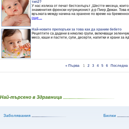
тип2?
У нас излиза от печат бестселърът „Шестте месеца, които
знаменития френски нутриционист д-р Пиер Дюкан. Това е
връзката между начина на хранене по време на бременнос
още ...
Най-новите препоръки за това как да храним бебето
Рецептите са дадени в няколко групи, включващи зеленчук
месо, каши и пастети, супи, десерти, напитки и храни за я
« Първа
1
2
3
4
5
6
Последна 
Най-търсено в Здравница
Заболявания
Билки