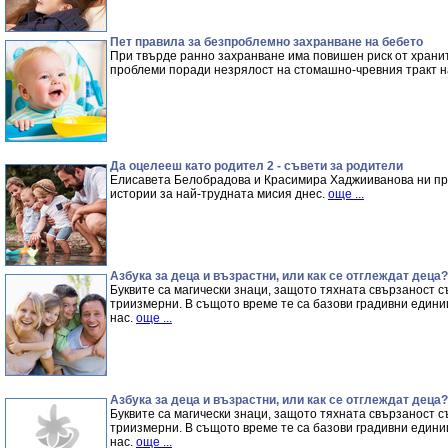
Пет правила за безпроблемно захранване на бебето
При твърде ранно захранване има повишен риск от храни
проблеми поради незрялост на стомашно-чревния тракт н
Да оцелееш като родител 2 - съвети за родители
Елисавета Белобрадова и Красимира Хаджииванова ни пр
истории за най-трудната мисия днес.
още ...
Азбука за деца и възрастни, или как се отглеждат деца?
Буквите са магически знаци, защото тяхната свързаност с
триизмерни. В същото време те са базови градивни едини
нас.
още ...
Азбука за деца и възрастни, или как се отглеждат деца?
Буквите са магически знаци, защото тяхната свързаност с
триизмерни. В същото време те са базови градивни едини
нас.
още ...