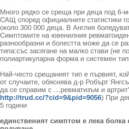
Много рядко се среща при деца под 6-м
САЩ според официалните статистики г
около 300 000 деца. В Англия боледуват
Симптомите на ювенилния ревматоиден
разнообразни и болестта може да се ра
типа:със засягане на малко стави (не по
полиартикуларна форма и системен тип
Най-често срещаният тип е първият, к
от случаите, обяснява д-р Робърт Янгсън
да се справим с …ревматизъм и артрит”
http://trud.cc/?cid=9&pid=9056
) При де
5 години
единственият симптом е лека болка 
подуване