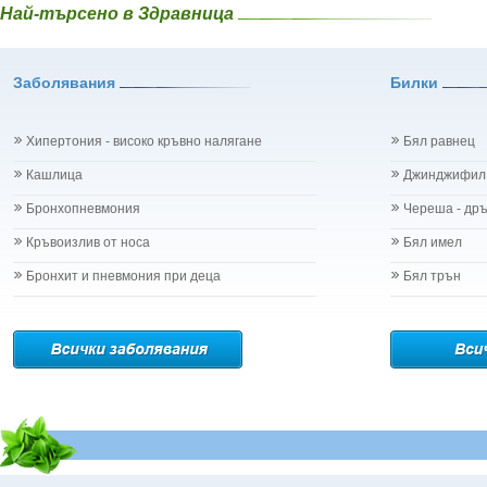
Най-търсено в Здравница
Заболявания
Билки
Хипертония - високо кръвно налягане
Бял равнец
Кашлица
Джинджифил
Бронхопневмония
Череша - др
Кръвоизлив от носа
Бял имел
Бронхит и пневмония при деца
Бял трън