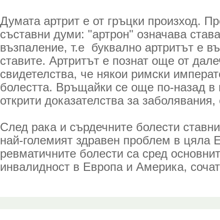
Думата артрит е от гръцки произход. Пр
съставни думи: "артрон" означава става,
възпаление, т.е буквално артритът е в
ставите. Артритът е познат още от дал
свидетелства, че някои римски императ
болестта. Връщайки се още по-назад в 
открити доказателства за заболявания, 
След рака и сърдечните болести ставни
най-големият здравен проблем в цяла Е
ревматичните болести са сред основни
инвалидност в Европа и Америка, сочат