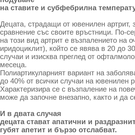
на ставите и субфебрилна температу
Децата, страдащи от ювенилен артрит, 
сравнение със своите връстници. По-с
на този вид артрит е възпалението на оч
иридоциклит), който се явява в 20 до 3
случаи и изисква преглед от офталмоло
месеца.
Полиартикуларният вариант на заболяв
до 40% от всички случаи на ювенилен р
Характеризира се с възпаление на повеч
може да започне внезапно, както и да с
И в двата случая
децата стават апатични и раздразни
губят апетит и бързо отслабват.