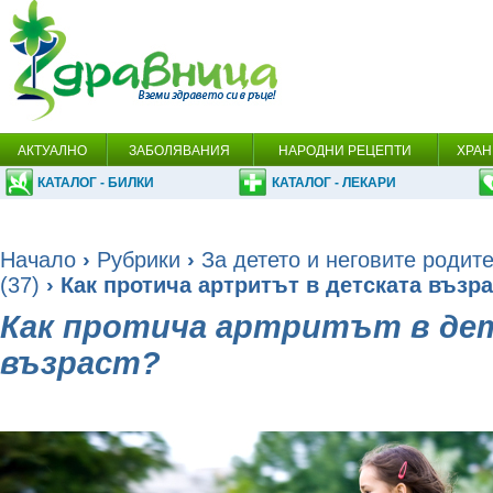
АКТУАЛНО
ЗАБОЛЯВАНИЯ
НАРОДНИ РЕЦЕПТИ
ХРАН
КАТАЛОГ - БИЛКИ
КАТАЛОГ - ЛЕКАРИ
Начало
›
Рубрики
›
За детето и неговите родит
(37)
› Как протича артритът в детската възр
Как протича артритът в де
възраст?