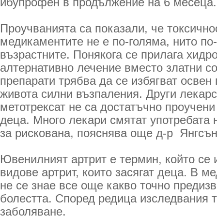
ибупрофен в продължение на 6 месеца.
Проучванията са показали, че токсично
медикаментите не е по-голяма, нито по-
възрастните. Понякога се прилага хидр
алтернативно лечение вместо златни с
препарати трябва да се избягват осве
живота силни възпаления. Други лекарс
метотрексат не са достатъчно проучени
деца. Много лекари смятат употребата 
за рискована, пояснява още д-р Янгсън
Ювенилният артрит е термин, който се 
видове артрит, които засягат деца. В 
не се знае все още какво точно предизв
болестта. Според редица изследвания 
заболяване.