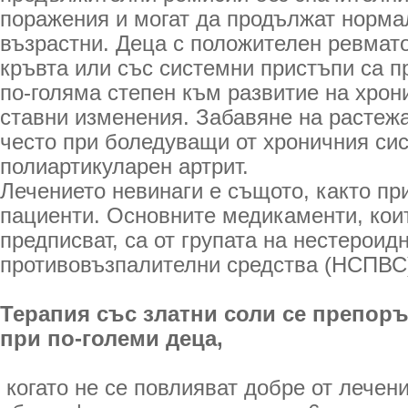
поражения и могат да продължат норма
възрастни. Деца с положителен ревмат
кръвта или със системни пристъпи са 
по-голяма степен към развитие на хрон
ставни изменения. Забавяне на растежа
често при боледуващи от хроничния си
полиартикуларен артрит.
Лечението невинаги е същото, както пр
пациенти. Основните медикаменти, кои
предписват, са от групата на нестероид
противовъзпалителни средства (НСПВС
Терапия със златни соли се препор
при по-големи деца,
когато не се повлияват добре от лечени