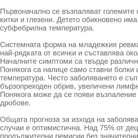
Първоначално се възпаляват големите с
китки и глезени. Детето обикновено им
субфебрилна температура.
Системната форма на младежкия ревма
най-рядката от всички и съставлява око
Началните симптоми са твърде различн
Понякога са налице само ставни болки
температура. Често заболяването е съп
бързопреходен обрив, увеличени лимфн
Понякога може да се появи възпаление 
дробове.
Общата прогноза за изхода на заболява
случаи е оптимистична. Над 75% от де
продължителни ремисии без значителни