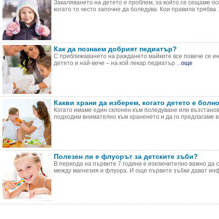
Закаляването на детето е проблем, за който се сещаме ос
когато то често започне да боледува. Кои правила трябва .
Как да познаем добрият педиатър?
С приближаването на раждането майките все повече се и
детето и най-вече – на кой лекар педиатър ...
още
Какви храни да изберем, когато детето е болн
Когато имаме един склонен към боледуване или възстанов
подходим внимателно към храненето и да го предлагаме в 
Полезен ли е флуорът за детските зъби?
В периода на първите 7 години е изключително важно да 
между магнезия и флуора. И още първите зъбки дават инф