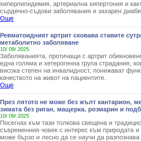
хиперлипидемия, артериална хипертония и какт
сърдечно-съдови заболявания и захарен диабе
Още
Ревматоидният артрит сковава ставите сутр
метаболитно заболяване
10/ 09/ 2025
Заболяванията, протичащи с артрит обикновено
една голяма и хетерогенна група страдания, ко
висока степен на инвалидност, понижават фун
качеството на живот на пациентите.
Още
През лятото не може без жълт кантарион, ме
зимата без риган, мащерка, розмарин и под
10/ 09/ 2025
Посегнах към тази толкова свещена и традицио
съвременния човек с интерес към природата и
може бързо и лесно да се научи да разпознава