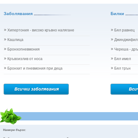
Заболявания
Билки
Хипертония - високо кръвно налягане
Бял равнец
Кашлица
Джинджифил
Бронхопневмония
Череша - др
Кръвоизлив от носа
Бял имел
Бронхит и пневмония при деца
Бял трън
Намери бързо: