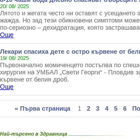
20/ 08/ 2025
Лятото и жегата често ни оставят с усещането 
жажда. Но зад тези обикновени симптоми може
по-сериозно – дехидратация, която застрашава
Още
Лекари спасиха дете с остро кървене от бе
19/ 08/ 2025
Първоначално момиченцето постъпва по спешно
хирургия на УМБАЛ „Свети Георги“ - Пловдив 
кървене от белия дроб.
Още
« Първа страница
1
2
3
4
5
6
По
Най-търсено в Здравница