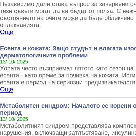
Независимо дали става въпрос за зачервени оч
тези съвети могат да ви бъдат от полза. С неж
състоянието на очите може да бъде облекчено 
оплакванията.
Още
Есента и кожата: Защо студът и влагата изо
дерматологичните проблеми
13/ 10/ 2025
Хората често възприемат лятото като сезон на 
есента - като време за почивка на кожата. Исти
есента е период на сериозни предизвикателств
Още
Метаболитен синдром: Началото се корени 
период
13/ 10/ 2025
Метаболитният синдром представлява комплек
нарушения, включващи затлъстяване, инсулино