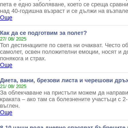
пета е едно заболяване, което се среща сравни
над 40-годишна възраст и се дължи на възпале
Още
Как да се подготвим за полет?
27/ 08/ 2025
Топ дестинациите по света ни очакват. Често 
самолет, освен положителни емоции, носят и д
понякога и страх.
Още
Диета, вани, брезови листа и черешови дръ
21/ 08/ 2025
За облекчаване на пристъпи можем да направи
краката – ако там са болезнените участъци с 2
въглен.
Още
8-10 чаши вода дневно спасяват бъбреците 