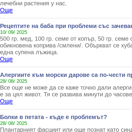
лечебни растения у нас.
Още
Рецептите на баба при проблеми със зачева
10/ 09/ 2025
500 гр. мед, 100 гр. семе от копър, 50 гр. семе 
обикновена коприва /смлени/. Объркват се хуб
една супена лъжица.
Още
Алергиите към морски дарове са по-чести п
28/ 08/ 2025
Все още не може да се каже точно дали алерг
е за цял живот. Тя се развива минути до часов
Още
Болки в петата - къде е проблемът?
28/ 08/ 2025
Плантарният фасциит или още познат като син