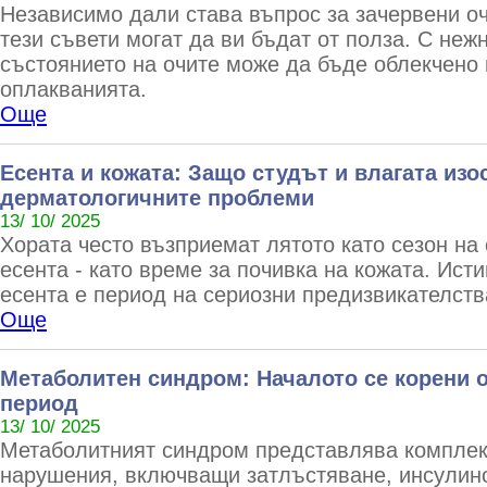
Независимо дали става въпрос за зачервени оч
тези съвети могат да ви бъдат от полза. С неж
състоянието на очите може да бъде облекчено 
оплакванията.
Още
Есента и кожата: Защо студът и влагата изо
дерматологичните проблеми
13/ 10/ 2025
Хората често възприемат лятото като сезон на 
есента - като време за почивка на кожата. Исти
есента е период на сериозни предизвикателств
Още
Метаболитен синдром: Началото се корени 
период
13/ 10/ 2025
Метаболитният синдром представлява комплек
нарушения, включващи затлъстяване, инсулино