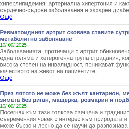
хиперлипидемия, артериална хипертония и какт
сърдечно-съдови заболявания и захарен диабе
Още
Ревматоидният артрит сковава ставите сутр
метаболитно заболяване
10/ 09/ 2025
Заболяванията, протичащи с артрит обикновено
една голяма и хетерогенна група страдания, ко
висока степен на инвалидност, понижават фун
качеството на живот на пациентите.
Още
През лятото не може без жълт кантарион, ме
зимата без риган, мащерка, розмарин и под
10/ 09/ 2025
Посегнах към тази толкова свещена и традицио
съвременния човек с интерес към природата и
може бързо и лесно да се научи да разпознава