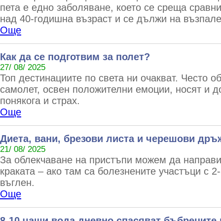
пета е едно заболяване, което се среща сравни
над 40-годишна възраст и се дължи на възпале
Още
Как да се подготвим за полет?
27/ 08/ 2025
Топ дестинациите по света ни очакват. Често 
самолет, освен положителни емоции, носят и д
понякога и страх.
Още
Диета, вани, брезови листа и черешови дръ
21/ 08/ 2025
За облекчаване на пристъпи можем да направи
краката – ако там са болезнените участъци с 2
въглен.
Още
8-10 чаши вода дневно спасяват бъбреците 