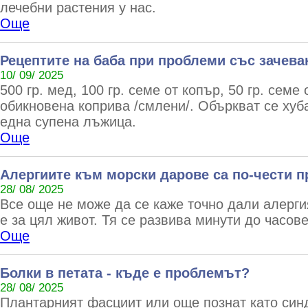
лечебни растения у нас.
Още
Рецептите на баба при проблеми със зачева
10/ 09/ 2025
500 гр. мед, 100 гр. семе от копър, 50 гр. семе 
обикновена коприва /смлени/. Объркват се хуб
една супена лъжица.
Още
Алергиите към морски дарове са по-чести п
28/ 08/ 2025
Все още не може да се каже точно дали алерг
е за цял живот. Тя се развива минути до часов
Още
Болки в петата - къде е проблемът?
28/ 08/ 2025
Плантарният фасциит или още познат като син