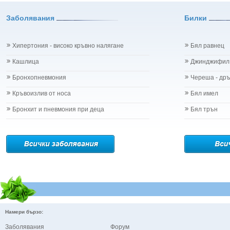
Заболявания
Билки
Хипертония - високо кръвно налягане
Бял равнец
Кашлица
Джинджифил
Бронхопневмония
Череша - др
Кръвоизлив от носа
Бял имел
Бронхит и пневмония при деца
Бял трън
Намери бързо:
Заболявания
Форум