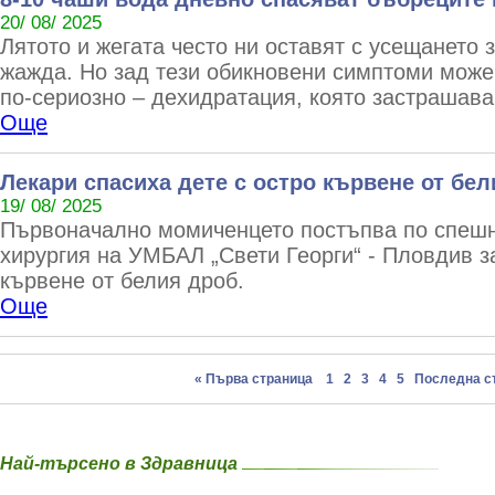
20/ 08/ 2025
Лятото и жегата често ни оставят с усещането 
жажда. Но зад тези обикновени симптоми може
по-сериозно – дехидратация, която застрашава
Още
Лекари спасиха дете с остро кървене от бе
19/ 08/ 2025
Първоначално момиченцето постъпва по спешно
хирургия на УМБАЛ „Свети Георги“ - Пловдив 
кървене от белия дроб.
Още
« Първа страница
1
2
3
4
5
Последна с
Най-търсено в Здравница