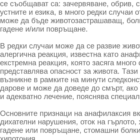
се съобщават са: зачервяване, обрив, 
устните и езика, в много редки случаи о
може да бъде животозастрашаващ, болк
гадене и/или повръщане.
В редки случаи може да се развие жив
алергична реакция, известна като анаф
екстремна реакция, която засяга много 
представлява опасност за живота. Тази
възникне в рамките на минути следкон
дарове и може да доведе до смърт, ако 
и адекватно лечение, пояснява специал
Основните признаци на анафилаксия вк
дихателни нарушения, оток на гърлото,
гадене или повръщане, стомашни болки
хипотония.