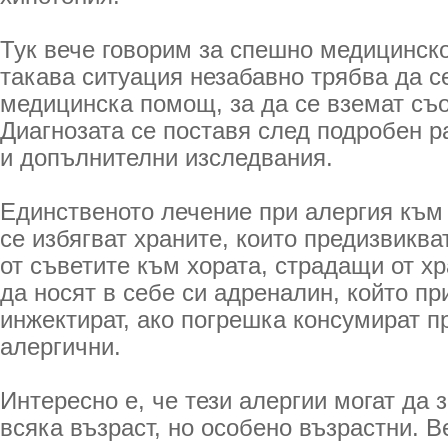
Тук вече говорим за спешно медицинско
такава ситуация незабавно трябва да с
медицинска помощ, за да се вземат съо
Диагнозата се поставя след подробен р
и допълнителни изследвания.
Единственото лечение при алергия към
се избягват храните, които предизвиква
от съветите към хората, страдащи от хр
да носят в себе си адреналин, който пр
инжектират, ако погрешка консумират пр
алергични.
Интересно е, че тези алергии могат да 
всяка възраст, но особено възрастни. В