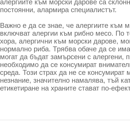
алергиите към морски дарове са склонн
постоянни, алармира специалистът.
Важно е да се знае, че алергиите към 
включват алергии към рибно месо. По т
хора, алергични към морски дарове, мо
нормално риба. Трябва обаче да се има
могат да бъдат замърсени с алергени, п
необходимо да се консумират внимател
среда. Този страх да не се консумират 
незнание, значително намалява, тъй кат
етикетиране на храните стават по-ефек