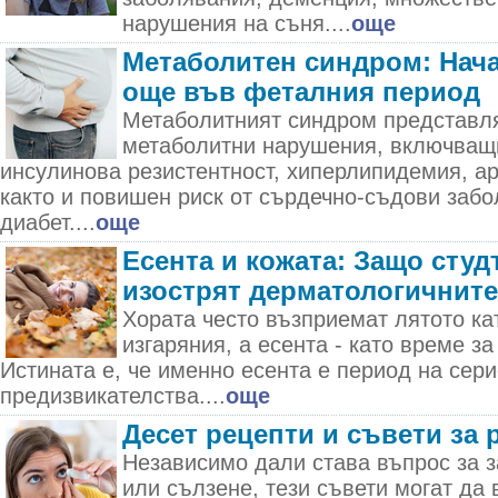
нарушения на съня....
още
Метаболитен синдром: Нача
още във феталния период
Метаболитният синдром представля
метаболитни нарушения, включващ
инсулинова резистентност, хиперлипидемия, а
както и повишен риск от сърдечно-съдови забо
диабет....
още
Есента и кожата: Защо студ
изострят дерматологичнит
Хората често възприемат лятото ка
изгаряния, а есента - като време за
Истината е, че именно есента е период на сер
предизвикателства....
още
Десет рецепти и съвети за 
Независимо дали става въпрос за з
или сълзене, тези съвети могат да 