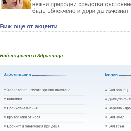
нежни природни средства състояни
бъде облекчено и дори да изчезнат 
Виж още от акценти
Най-търсено в Здравница
Заболявания
Билки
Хипертония - високо кръвно налягане
Бял равнец
Кашлица
Джинджифил
Бронхопневмония
Череша - др
Кръвоизлив от носа
Бял имел
Бронхит и пневмония при деца
Бял трън