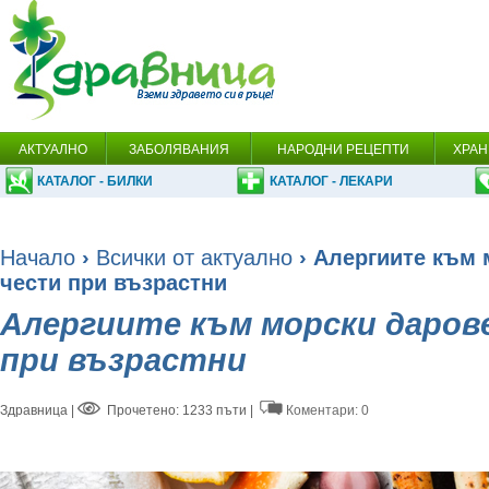
АКТУАЛНО
ЗАБОЛЯВАНИЯ
НАРОДНИ РЕЦЕПТИ
ХРАН
КАТАЛОГ - БИЛКИ
КАТАЛОГ - ЛЕКАРИ
Начало
›
Всички от актуално
› Алергиите към 
чести при възрастни
Алергиите към морски дарове
при възрастни
Здравница
|
Прочетено: 1233 пъти |
Коментари: 0