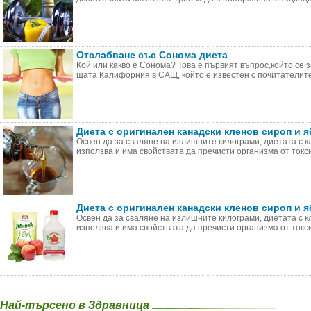
Отслабване със Сонома диета
Кой или какво е Сонома? Това е първият въпрос,който се 
щата Калифорния в САЩ, който е известен с почитателите 
Диета с оригинален канадски кленов сироп и 
Освен да за сваляне на излишните килограми, диетата с к
използва и има свойствата да пречисти организма от токсин
Диета с оригинален канадски кленов сироп и 
Освен да за сваляне на излишните килограми, диетата с к
използва и има свойствата да пречисти организма от токсин
Най-търсено в Здравница