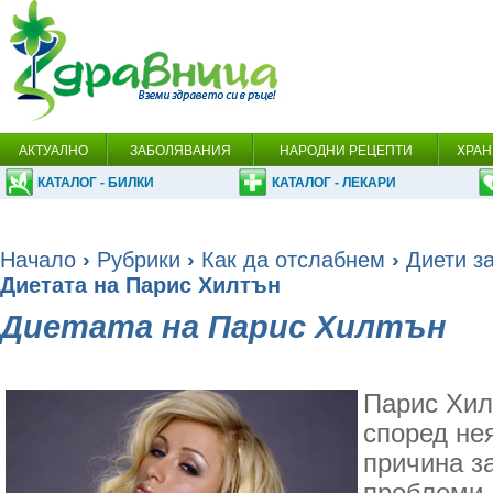
АКТУАЛНО
ЗАБОЛЯВАНИЯ
НАРОДНИ РЕЦЕПТИ
ХРАН
КАТАЛОГ - БИЛКИ
КАТАЛОГ - ЛЕКАРИ
Начало
›
Рубрики
›
Как да отслабнем
›
Диети за
Диетата на Парис Хилтън
Диетата на Парис Хилтън
Парис Хил
според не
причина з