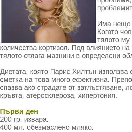
проблеми,
проблемит
Има нещо 
Когато чов
тялото му
количества кортизол. Под влиянието на
тялото отлага мазнини в определени об
Диетата, която Парис Хилтън използва е
сметка на това много ефективна. Препо
спазва ако страдате от затлъстяване, 
кръвта, атеросклероза, хипертония.
Първи ден
200 гр. извара.
400 мл. обезмаслено мляко.