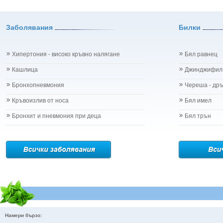
Заболявания
Билки
Хипертония - високо кръвно налягане
Бял равнец
Кашлица
Джинджифил
Бронхопневмония
Череша - др
Кръвоизлив от носа
Бял имел
Бронхит и пневмония при деца
Бял трън
Намери бързо: