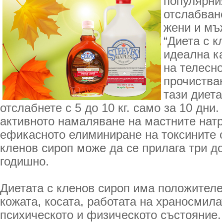
популярни
отслабван
жени и мъж
“Диета с к
идеална к
на телесно
прочиства
тази диет
отслабнете с 5 до 10 кг. само за 10 дни
активното намаляване на мастните нат
ефикасното елиминиране на токсините о
кленов сироп може да се прилага три д
годишно.
Диетата с кленов сироп има положител
кожата, косата, работата на храносмил
психическото и физическото състояние.