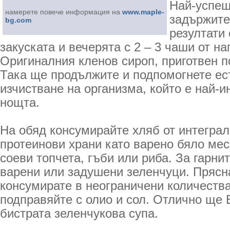
Най-успеш
намерете повече информация на
www.maple-
задържите
bg.com
резултати
закуската и вечерята с 2 – 3 чаши от на
Оригиналния кленов сироп, приготвен п
Така ще продължите и подпомогнете ес
изчистване на организма, който е най-и
нощта.
На обяд консумирайте хляб от интеграл
протеинови храни като варено бяло мес
соеви топчета, гъби или риба. За гарни
варени или задушени зеленчуци. Прясн
консумирате в неограничени количества
подправяйте с олио и сол. Отлично ще 
бистрата зеленчукова супа.