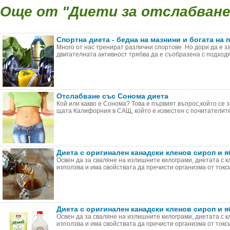
Още от "Диети за отслабване 
Спортна диета - бедна на мазнини и богата на 
Много от нас тренират различни спортове. Но дори да е з
двигателната активност трябва да е съобразена с подходящ
Отслабване със Сонома диета
Кой или какво е Сонома? Това е първият въпрос,който се 
щата Калифорния в САЩ, който е известен с почитателите 
Диета с оригинален канадски кленов сироп и 
Освен да за сваляне на излишните килограми, диетата с к
използва и има свойствата да пречисти организма от токсин
Диета с оригинален канадски кленов сироп и 
Освен да за сваляне на излишните килограми, диетата с к
използва и има свойствата да пречисти организма от токсин