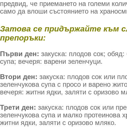
предвид, че приемането на големи кол
само да влоши състоянието на храносм
Затова се придържайте към 
препоръки:
Първи ден:
закуска: плодов сок; обяд:
супа; вечеря: варени зеленчуци.
Втори ден:
закуска: плодов сок или пл
зеленчукова супа с просо и варено жито
вечеря: житни ядки, заляти с оризово м
Трети ден:
закуска: плодов сок или пр
зеленчукова супа и малко протеинова хр
житни ядки, заляти с оризово мляко.