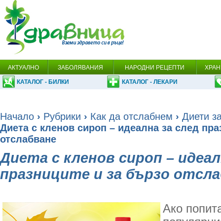
АКТУАЛНО
ЗАБОЛЯВАНИЯ
НАРОДНИ РЕЦЕПТИ
ХРАН
КАТАЛОГ - БИЛКИ
КАТАЛОГ - ЛЕКАРИ
Начало
›
Рубрики
›
Как да отслабнем
›
Диети за
Диета с кленов сироп – идеална за след пра
отслабване
Диета с кленов сироп – идеал
празниците и за бързо отсл
Ако попита