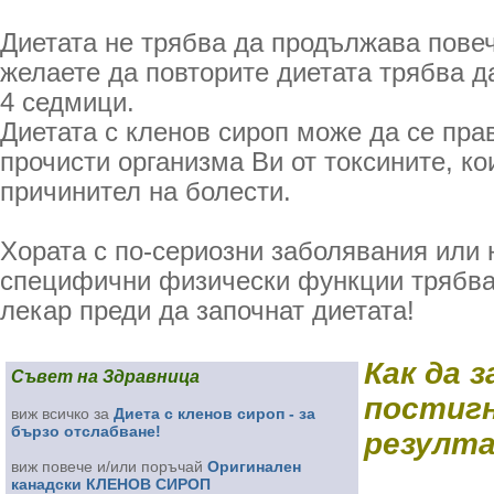
Диетата не трябва да продължава повеч
желаете да повторите диетата трябва д
4 седмици.
Диетата с кленов сироп може да се прав
прочисти организма Ви от токсините, ко
причинител на болести.
Хората с по-сериозни заболявания или
специфични физически функции трябва 
лекар преди да започнат диетата!
Как да 
Съвет на Здравница
постиг
виж всичко за
Диета с кленов сироп - за
бързо отслабване!
резулт
виж повече и/или поръчай
Оригинален
канадски КЛЕНОВ СИРОП