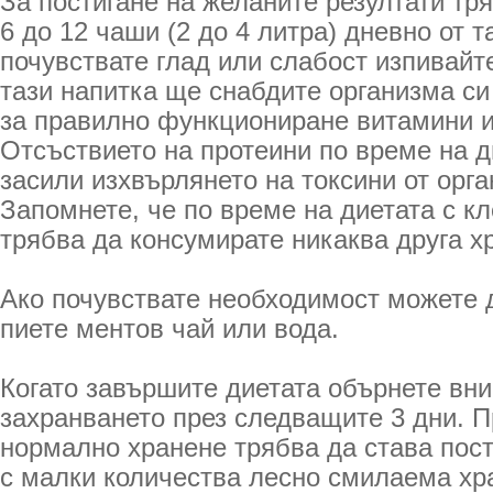
За постигане на желаните резултати тр
6 до 12 чаши (2 до 4 литра) дневно от т
почувствате глад или слабост изпивайт
тази напитка ще снабдите организма си
за правилно функциониране витамини 
Отсъствието на протеини по време на д
засили изхвърлянето на токсини от орга
Запомнете, че по време на диетата с к
трябва да консумирате никаква друга х
Ако почувствате необходимост можете 
пиете ментов чай или вода.
Когато завършите диетата обърнете вн
захранването през следващите 3 дни. 
нормално хранене трябва да става пос
с малки количества лесно смилаема хр