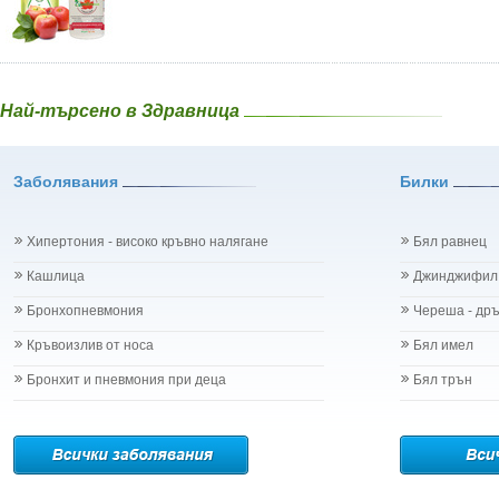
Най-търсено в Здравница
Заболявания
Билки
Хипертония - високо кръвно налягане
Бял равнец
Кашлица
Джинджифил
Бронхопневмония
Череша - др
Кръвоизлив от носа
Бял имел
Бронхит и пневмония при деца
Бял трън