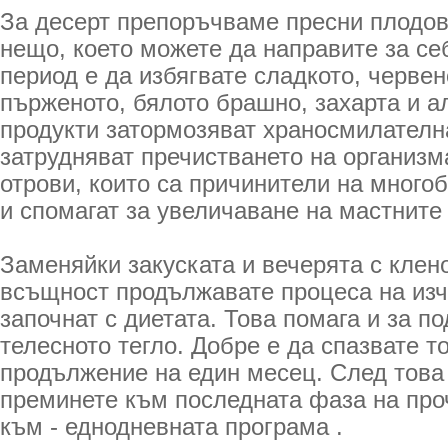
За десерт препоръчваме пресни плодов
нещо, което можете да направите за себ
период е да избягвате сладкото, червен
пърженото, бялото брашно, захарта и а
продукти затормозяват храносмилателн
затрудняват пречистването на организма
отрови, които са причинители на много
и спомагат за увеличаване на мастните
Заменяйки закуската и вечерята с клен
всъщност продължавате процеса на изч
започнат с диетата. Това помага и за п
телесното тегло. Добре е да спазвате т
продължение на един месец. След това
преминете към последната фаза на про
към - еднодневната програма .