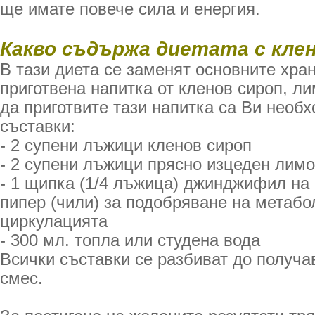
ще имате повече сила и енергия.
Какво съдържа диетата с кле
В тази диета се заменят основните хра
приготвена напитка от кленов сироп, ли
да приготвите тази напитка са Ви необ
съставки:
- 2 супени лъжици кленов сироп
- 2 супени лъжици прясно изцеден лимо
- 1 щипка (1/4 лъжица) джинджифил на
пипер (чили) за подобряване на метабо
циркулацията
- 300 мл. топла или студена вода
Всички съставки се разбиват до получа
смес.