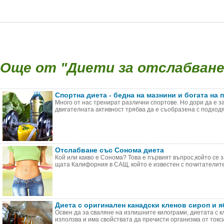
Още от "Диети за отслабване 
Спортна диета - бедна на мазнини и богата на 
Много от нас тренират различни спортове. Но дори да е з
двигателната активност трябва да е съобразена с подходящ
Отслабване със Сонома диета
Кой или какво е Сонома? Това е първият въпрос,който се 
щата Калифорния в САЩ, който е известен с почитателите 
Диета с оригинален канадски кленов сироп и 
Освен да за сваляне на излишните килограми, диетата с к
използва и има свойствата да пречисти организма от токсин