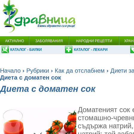
АКТУАЛНО
ЗАБОЛЯВАНИЯ
НАРОДНИ РЕЦЕПТИ
ХРАН
КАТАЛОГ - БИЛКИ
КАТАЛОГ - ЛЕКАРИ
Начало
›
Рубрики
›
Как да отслабнем
›
Диети за
Диета с доматен сок
Диета с доматен сок
Доматеният сок 
стомашно-чревни
съдържа натрий,