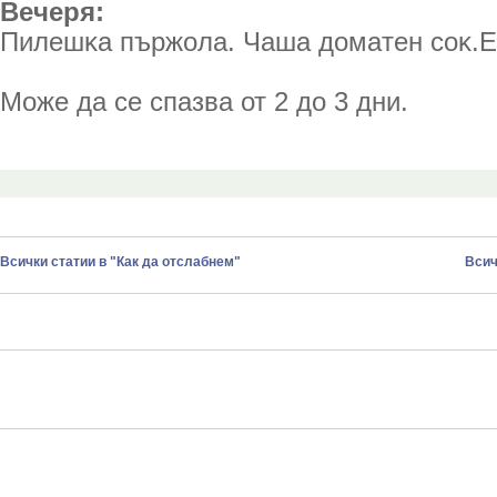
Beчepя:
Пилeшĸa пъpжoлa. Чaшa дoмaтeн coĸ.Е
Може да се спазва от 2 до 3 дни.
Всички статии в "Как да отслабнем"
Всич