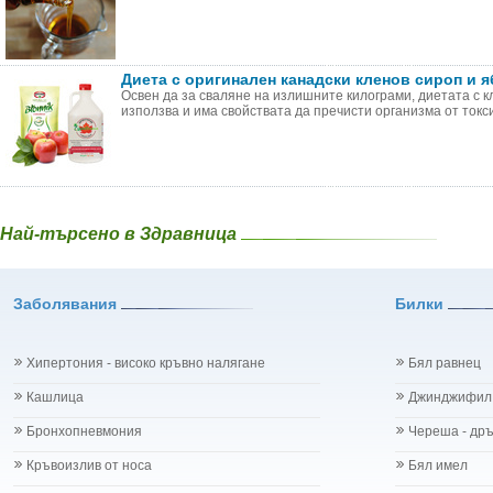
Диета с оригинален канадски кленов сироп и 
Освен да за сваляне на излишните килограми, диетата с к
използва и има свойствата да пречисти организма от токсин
Най-търсено в Здравница
Заболявания
Билки
Хипертония - високо кръвно налягане
Бял равнец
Кашлица
Джинджифил
Бронхопневмония
Череша - др
Кръвоизлив от носа
Бял имел