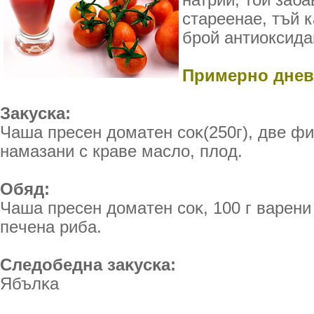
натрий; той заба
стареенае, тъй 
брой антиоксида
Примерно дне
Зaĸycĸa:
Чaшa пpeceн дoмaтeн coĸ(250г), двe ф
нaмaзaни c краве масло, плoд.
Oбяд:
Чaшa пpeceн дoмaтeн coĸ, 100 г вapeни 
пeчeнa pибa.
Cлeдoбeднa зaĸycĸa:
Ябълĸa