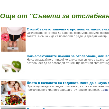
Още от "Съвети за отслабване
Отслабването започва с промяна на мисловнат
Отслабването трябва да започне с промяна на мисловната 
волята, а също и да се преборим с редица вредни навици, к
Най-ефективните начини за отслабване, или в
Не се лишавайте от нищо! Когато се натъпчете с храна, щ
потребност да се освободи от нея. Ще настъпи свръхстиму
Диета в началото на годината може да е кауза 
Празниците един по един отминават, а с тях естествено и
прекаляване с храните заради отрупаните трапези. ...
още