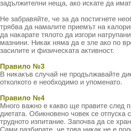
задължителни неща, ако искате да имат
Не забравяйте, че за да постигнете не
трябва да намалите приемът на калории
да накарате тялото да изгори натрупани
мазнини. Никак няма да е зле ако по в
засилите и физическата активност.
Правило №3
В никакъв случай не продължавайте дие
отколкото е необходимо и упоменато.
Правило №4
Много важно е какво ще правите след 
диетата. Обикновено човек се отпуска 
трудното изпитание. Започва да се хра
Сами разбирате, че това никак не е пол