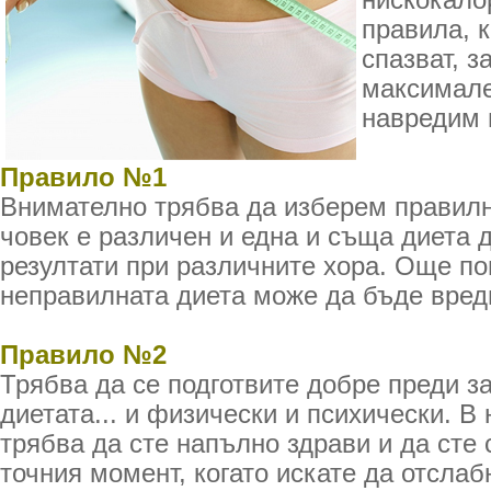
нискокало
правила, к
спазват, з
максимале
навредим 
Правило №1
Внимателно трябва да изберем правилн
човек е различен и една и съща диета 
резултати при различните хора. Още по
неправилната диета може да бъде вред
Правило №2
Трябва да се подготвите добре преди з
диетата... и физически и психически. В
трябва да сте напълно здрави и да сте с
точния момент, когато искате да отслаб