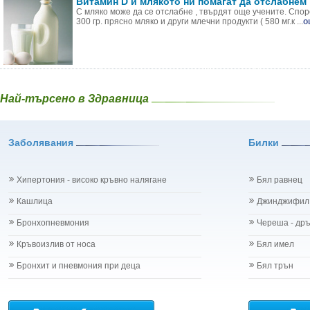
Витамин D и млякото ни помагат да отслабнем
С мляко може да се отслабне , твърдят още учените. Спор
300 гр. прясно мляко и други млечни продукти ( 580 мг.к ...
о
Най-търсено в Здравница
Заболявания
Билки
Хипертония - високо кръвно налягане
Бял равнец
Кашлица
Джинджифил
Бронхопневмония
Череша - др
Кръвоизлив от носа
Бял имел
Бронхит и пневмония при деца
Бял трън