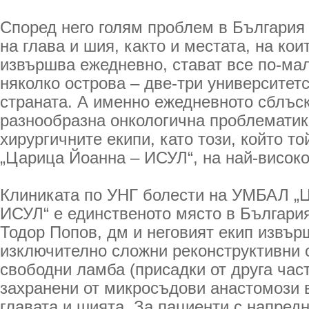
Според него голям проблем в България 
на глава и шия, както и местата, на кои
извършва ежедневно, стават все по-ма
няколко острова – две-три университетс
страната. А именно ежедневното сблъс
разнообразна онкологична проблемати
хирургичните екипи, като този, който 
„Царица Йоанна – ИСУЛ“, на най-високо
Клиниката по УНГ болести на УМБАЛ „
ИСУЛ“ е единственото място в България
Тодор Попов, дм и неговият екип извър
изключително сложни реконструктивни 
свободни ламба (присадки от друга част
захранени от микросъдови анастомози 
главата и шията. За пациенти с напред