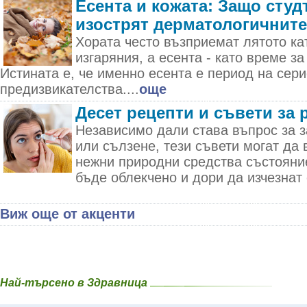
Есента и кожата: Защо студ
изострят дерматологичнит
Хората често възприемат лятото ка
изгаряния, а есента - като време за
Истината е, че именно есента е период на сер
предизвикателства....
още
Десет рецепти и съвети за 
Независимо дали става въпрос за з
или сълзене, тези съвети могат да 
нежни природни средства състояни
бъде облекчено и дори да изчезнат 
Виж още от акценти
Най-търсено в Здравница