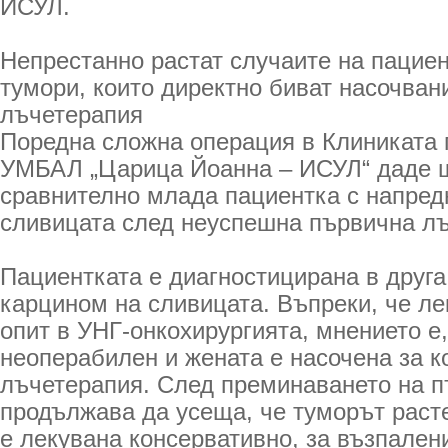
ИСУЛ.
Непрестанно растат случаите на пацие
тумори, които директно биват насочван
лъчетерапия
Поредна сложна операция в Клиниката 
УМБАЛ „Царица Йоанна – ИСУЛ“ даде ш
сравнително млада пациентка с напред
сливицата след неуспешна първична лъ
Пациентката е диагностицирана в друга
карцином на сливицата. Въпреки, че ле
опит в УНГ-онкохирургията, мнението е,
неоперабилен и жената е насочена за 
лъчетерапия. След преминаването на пъ
продължава да усеща, че туморът расте
е лекувана консервативно, за възпалени