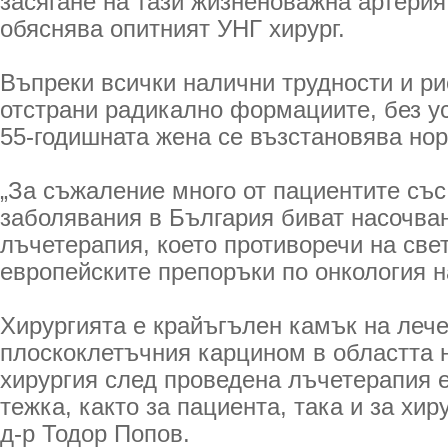
засягане на тази жизненоважна артерия
обяснява опитният УНГ хирург.
Въпреки всички налични трудности и ри
отстрани радикално формациите, без ус
55-годишната жена се възстановява но
„За съжаление много от пациентите със
заболявания в България биват насочван
лъчетерапия, което противоречи на све
европейските препоръки по онкология н
Хирургията е крайъгълен камък на лече
плоскоклетъчния карцином в областта н
хирургия след проведена лъчетерапия е
тежка, както за пациента, така и за хир
д-р Тодор Попов.