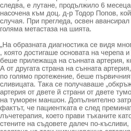
следва, е лутане, продължило 6 месеца,
насочена към доц. д-р Тодор Попов, кой
случая. При прегледа, освен авансирал 
голяма метастаза на шията.
„На образната диагностика се видя мно
, която достигаше основата на черепа и
беше прилежаща на сънната артерия, к
А от другата страна на сънната артери
по голямо протежение, беше първичния
сливицата. Така се получаваше „обкръ
артерия от двете й страни от двете тум
на туморен маншон. Допълнително зат
фактът, че пациентката е след премина
лъчетерапия, което прави тъканите като
стените на съдовете далеч по-късливи, 