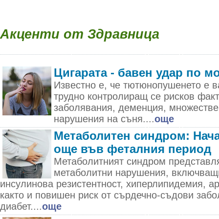
Акценти от Здравница
Цигарата - бавен удар по м
Известно е, че тютюнопушенето е в
трудно контролиращ се рисков фак
заболявания, деменция, множестве
нарушения на съня....
още
Метаболитен синдром: Нача
още във феталния период
Метаболитният синдром представля
метаболитни нарушения, включващ
инсулинова резистентност, хиперлипидемия, а
както и повишен риск от сърдечно-съдови забо
диабет....
още