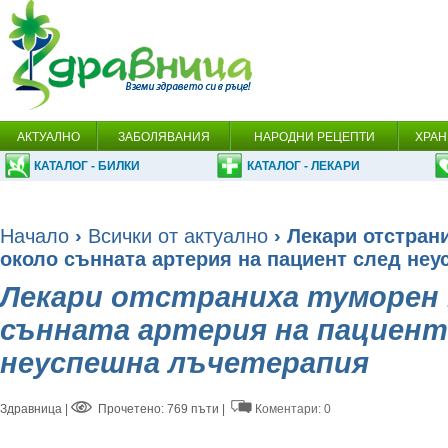
АКТУАЛНО
ЗАБОЛЯВАНИЯ
НАРОДНИ РЕЦЕПТИ
ХРАН
КАТАЛОГ - БИЛКИ
КАТАЛОГ - ЛЕКАРИ
Начало
›
Всички от актуално
› Лекари отстран
около сънната артерия на пациeнт след не
Лекари отстраниха туморен
сънната артерия на пациeнт
неуспешна лъчетерапия
Здравница
|
Прочетено: 769 пъти |
Коментари: 0