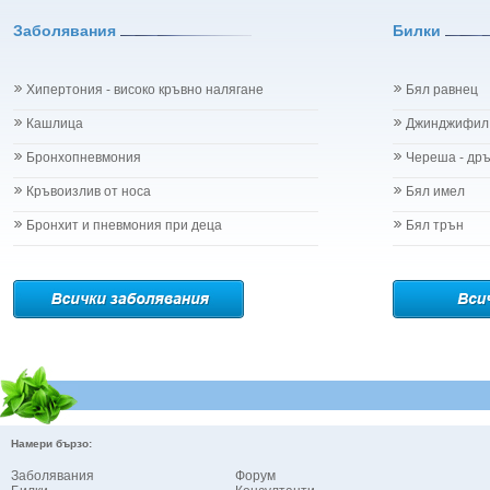
Заболявания
Билки
Хипертония - високо кръвно налягане
Бял равнец
Кашлица
Джинджифил
Бронхопневмония
Череша - др
Кръвоизлив от носа
Бял имел
Бронхит и пневмония при деца
Бял трън
Намери бързо:
Заболявания
Форум