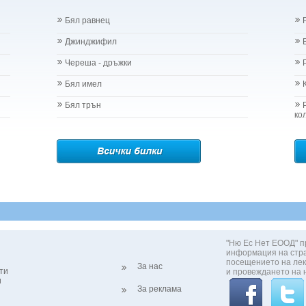
Бял равнец
Джинджифил
Череша - дръжки
Бял имел
Бял трън
ко
"Ню Ес Нет ЕООД" п
информация на стр
посещението на лек
За нас
ти
и провеждането на 
и
За реклама