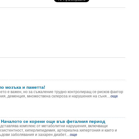
по мозъка и паметта!
ето е важен, но за съжаление трудно контролиращ се рисков фактор
ия, деменция, множествена склероза и нарушения на съня....
още
 Началото се корени още във феталния период
дставлява комплекс от метаболитни нарушения, включващи
езистентност, хиперлипидемия, артериална хипертония и както и
дови заболявания и захарен диабет....
още