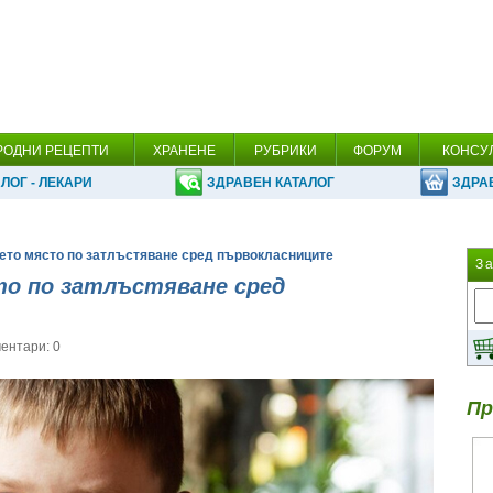
РОДНИ РЕЦЕПТИ
ХРАНЕНЕ
РУБРИКИ
ФОРУМ
КОНСУ
ЛОГ - ЛЕКАРИ
ЗДРАВЕН КАТАЛОГ
ЗДРА
рето място по затлъстяване сред първокласниците
З
то по затлъстяване сред
ентари: 0
Пр