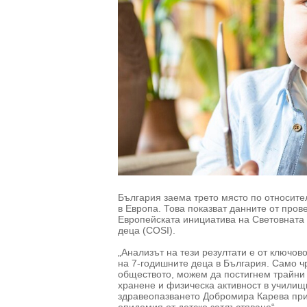
България заема трето място по относите
в Европа. Това показват данните от про
Европейската инициатива на Световната 
деца (COSI).
„Анализът на тези резултати е от ключов
на 7-годишните деца в България. Само ч
обществото, можем да постигнем трайни 
хранене и физическа активност в училищ
здравеопазването Добромира Карева при