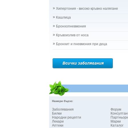
Хипертония - високо кръвно налягане
Кашлица
Бронхопневмония
Кръвоизлив от носа
Бронхит и пневмония при деца
Намери бързо:
Заболявания
Форум
Билки
Консултан
Народни рецепти
Партньор
Лекари
Марки
Аптеки
Каталог