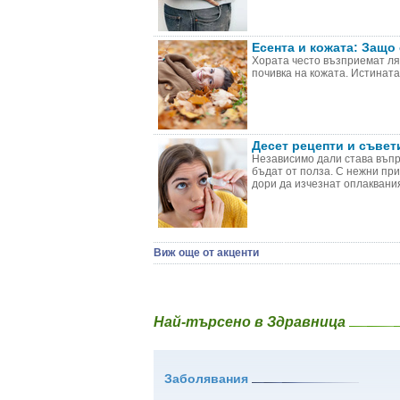
Есента и кожата: Защо
Хората често възприемат лят
почивка на кожата. Истината
Десет рецепти и съвет
Независимо дали става въпро
бъдат от полза. С нежни пр
дори да изчезнат оплакваният
Виж още от акценти
Най-търсено в Здравница
Заболявания