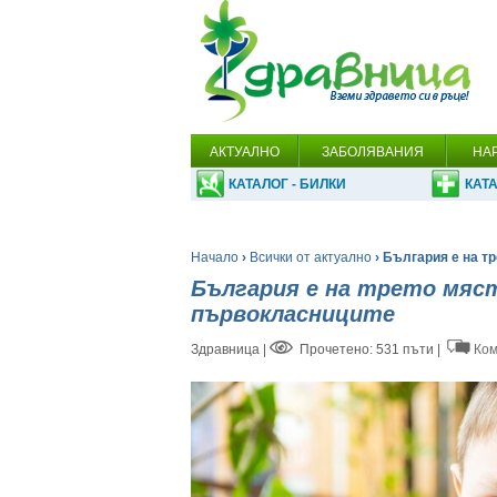
АКТУАЛНО
ЗАБОЛЯВАНИЯ
НА
КАТАЛОГ - БИЛКИ
КАТА
Начало
›
Всички от актуално
› България е на т
България е на трето мяс
първокласниците
Здравница
|
Прочетено: 531 пъти |
Ком