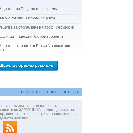
Рецепта при Подагра с пчелен мед
Високо кръвно - билкови рецепти
Рецепта за отслабване на проф. Мермерски
Кашлица – народни, билкови рецепти
Рецепта на проф. д-р Петър Манолов при
лит
Разработено от
НЮ ЕС НЕТ ЕООД
редупреждава, че предоставената
аниците на ЗДРАВНИЦА не може да замени
ар, поставянето на професионална диагноза
нужното лечение.