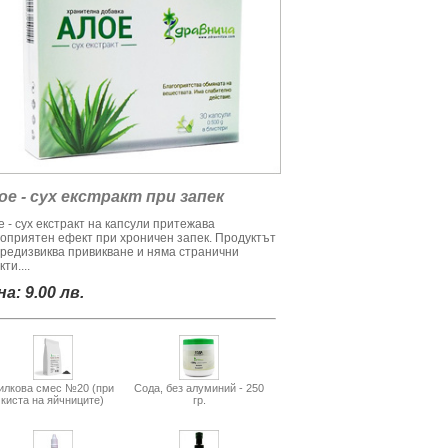
ое - сух екстракт при запек
 - сух екстракт на капсули притежава
гоприятен ефект при хроничен запек. Продуктът
предизвиква привикване и няма странични
ти....
а: 9.00 лв.
илкова смес №20 (при
Сода, без алуминий - 250
киста на яйчниците)
гр.