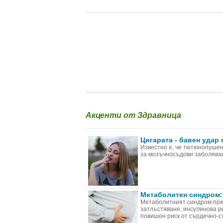
Акценти от Здравница
Цигарата - бавен удар 
Известно е, че тютюнопушен
за мозъчносъдови заболяван
Метаболитен синдром:
Метаболитният синдром пре
затлъстяване, инсулинова р
повишен риск от сърдечно-съ