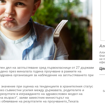
Ал
Алое
бла
не 
ефек
лен дял на затлъстяване сред първокласници от 27 държави
Цен
ведено през миналата година проучване в рамките на
здравна организация за наблюдение на затлъстяването при
о значение при оценка на тенденциите в хранителния статус
рез съвместни усилия между държавата, родителите и
Б
резултати в изграждането на здравословен модел на
на възраст“, заяви заместник-министърът на
 обявяване на резултатите на проучването„Тихата