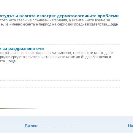
 студът и влагата изострят дерматологичните проблеми
ото като сезон на слънчеви изгаряния, а есента - като време за
 е, че именно есента е период на сериозни предизвикателства....
още
и за раздразнени очи
с за зачервени очи, парене или сълзене, тези съвети могат да ви
иродни средства състоянието на очите може да бъде облекчено и
а....
още
Билки
Н