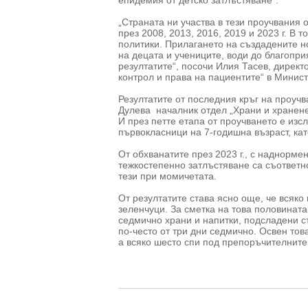
епидемия от детско затлъстяване“.
„Страната ни участва в тези проучвания 
през 2008, 2013, 2016, 2019 и 2023 г. В 
политики. Прилагането на създадените 
на децата и учениците, води до благопри
резултатите“, посочи Илия Тасев, дирек
контрол и права на пациентите“ в Минис
Резултатите от последния кръг на проучв
Дулева началник отдел „Храни и хранене
И през петте етапа от проучването е из
първокласници на 7-годишна възраст, ка
От обхванатите през 2023 г., с наднорме
тежкостепенно затлъстяване са съответн
тези при момичетата.
От резултатите става ясно още, че всяк
зеленчуци. За сметка на това половината
седмично храни и напитки, подсладени съ
по-често от три дни седмично. Освен тов
а всяко шесто спи под препоръчителните 