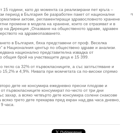
от 15 години, като до момента са реализирани пет кръга –
този период в България бе разработен пакет от национални
п
нормативни актове, регламентиращи здравословното хранене
ятни промени в модела на хранене, които се отразяват и в
тор на Дирекция „Опазване на общественото здраве, здравен
терството на здравеопазването.
ането в България, бяха представени от проф. Веселка
“ в Националния център по обществено здраве и анализи.
следвана национално представителна извадка от
то общия брой на участващите деца е 15 399.
но тегло са 32% от първокласниците, а със затлъстяване и
о 15,2% и 4,9%. Нивата при момчетата са по-високи спрямо
о второ дете не консумира ежедневно пресни плодове и
 от първокласниците консумират по-често от три дни
с захар, а всяко четвърто дете консумира солени снаксове
а всяко трето дете прекарва пред екран над два часа дневно,
9 часа.