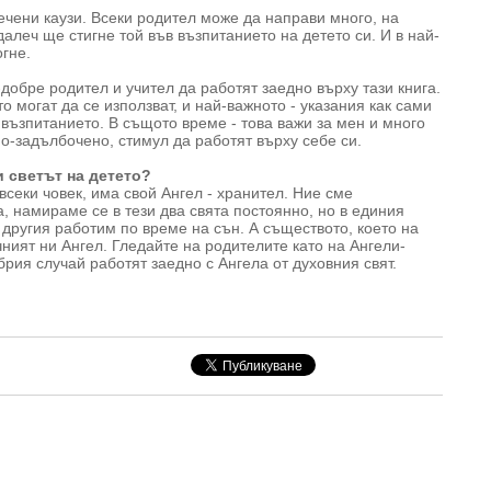
ечени каузи. Всеки родител може да направи много, на
далеч ще стигне той във възпитанието на детето си. И в най-
гне.
-добре родител и учител да работят заедно върху тази книга.
о могат да се използват, и най-важното - указания как сами
възпитанието. В същото време - това важи за мен и много
по-задълбочено, стимул да работят върху себе си.
и светът на детето?
 всеки човек, има свой Ангел - хранител. Ние сме
 намираме се в тези два свята постоянно, но в единия
 другия работим по време на сън. А съществото, което на
чният ни Ангел. Гледайте на родителите като на Ангели-
брия случай работят заедно с Ангела от духовния свят.