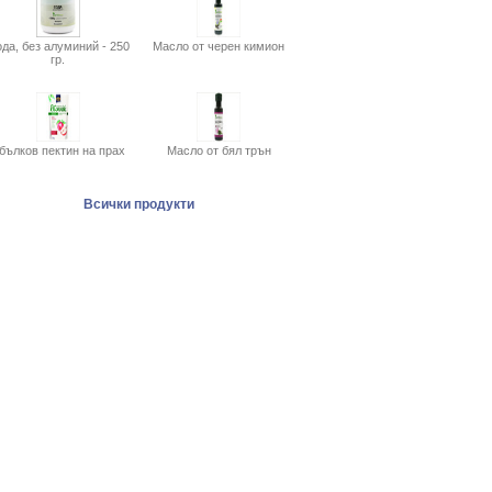
да, без алуминий - 250
Масло от черен кимион
гр.
бълков пектин на прах
Масло от бял трън
Всички продукти