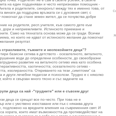
дна точка. Родителят не е сам в своите усилия, в своите
зчита на един подценяван и често непризнаван помощник -
нгела и родителите, синхронът между тях е именно това, от
Со
га винаги да поддържа връзката си с духовния свят, с
 помогнат да стане земен жител, да се почувства добре
ние на родителя, респ.учителя, към самото дете към
и, дори и неприемливите. Истинското приемане и
ните. Само на тяхнатата основа може да се гради. Всички
Я
иема, но които не идват от истинското желание да помогнат
 желания резултат.
За страхливите, тъжните и неспокойните деца”?
етири базисни сетива в детството - осезателното, виталното,
арушение води до определени особености, до своеобразни
затруднено развитие на виталното сетиво има като особена
перактивността, хаотичността; осезателното сетиво -
стта, изолираността. Откриването на тези „симптоми“ са
а и други лечебни педагози и психолози. Трудно е с няколко
, който е свързан много тясно и със задачите на
 групи деца са най -"трудните" или е съвсем друг
тези деца се срещат все по-често. При това не е
ър или с умствено изоставане или пък с някаква друга
е, подложено на вредните влияния на съвременния свят. И
 са хората, които имат възможността да противодействат на