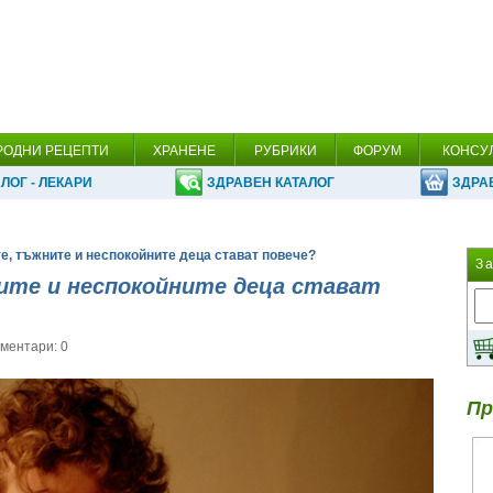
РОДНИ РЕЦЕПТИ
ХРАНЕНЕ
РУБРИКИ
ФОРУМ
КОНСУ
ЛОГ - ЛЕКАРИ
ЗДРАВЕН КАТАЛОГ
ЗДРА
е, тъжните и неспокойните деца стават повече?
З
те и неспокойните деца стават
ментари: 0
Пр