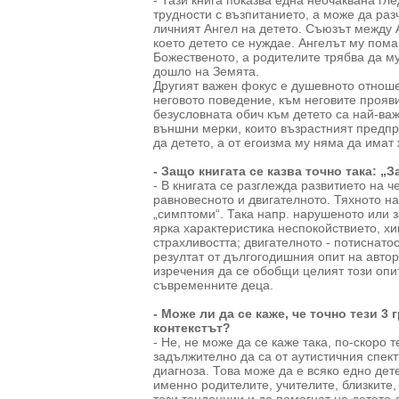
- Тази книга показва една неочаквана гле
трудности с възпитанието, а може да ра
личният Ангел на детето. Съюзът между А
което детето се нуждае. Ангелът му пома
Божественото, а родителите трябва да му
дошло на Земята.
Другият важен фокус е душевното отноше
неговото поведение, към неговите прояв
безусловната обич към детето са най-важ
външни мерки, които възрастният предпр
да детето, а от егоизма му няма да имат
- Защо книгата се казва точно така: „
- В книгата се разглежда развитието на ч
равновесното и двигателното. Тяхното н
„симптоми“. Така напр. нарушеното или 
ярка характеристика неспокойствието, хи
страхливостта; двигателното - потиснато
резултат от дългогодишния опит на автор
изречения да се обобщи целият този опит
съвременните деца.
- Може ли да се каже, че точно тези 3
контекстът?
- Не, не може да се каже така, по-скоро 
задължително да са от аутистичния спект
диагноза. Това може да е всяко едно дет
именно родителите, учителите, близките,