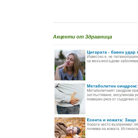
Акценти от Здравница
Цигарата - бавен удар 
Известно е, че тютюнопушен
за мозъчносъдови заболяван
Метаболитен синдром:
Метаболитният синдром пре
затлъстяване, инсулинова р
повишен риск от сърдечно-съ
Есента и кожата: Защо
Хората често възприемат лят
почивка на кожата. Истината