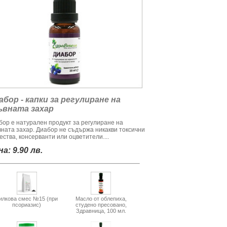
абор - капки за регулиране на
ъвната захар
бор е натурален продукт за регулиране на
вната захар. Диабор не съдържа никакви токсични
ства, консерванти или оцветители....
а: 9.90 лв.
илкова смес №15 (при
Масло от облепиха,
псориазис)
студено пресовано,
Здравница, 100 мл.