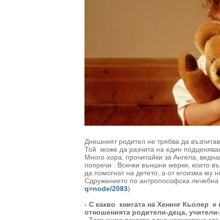
Днешният родител не трябва да възпитава
Той може да разчита на един подценяван
Много хора, прочитайки за Ангела, ведна
попречи . Всички външни мерки, които в
да помогнат на детето, а от егоизма му 
Сдружението по антропософска лечебна 
q=node/2083
)
- С какво книгата на Хенинг Кьолер е
отношенията родители-деца, учители-д