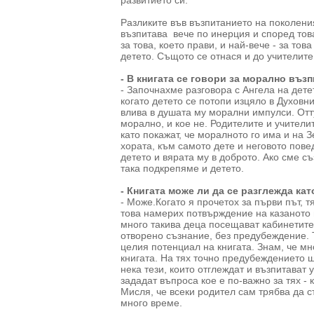
развитието си.
Разликите във възпитанието на поколени
възпитава вече по инерция и според това
за това, което прави, и най-вече - за тов
детето. Същото се отнася и до учителите
- В книгата се говори за морално възп
- Започнахме разговора с Ангела на дете
когато детето се потопи изцяло в Духовни
влива в душата му морални импулси. Отту
морално, и кое не. Родителите и учители
като покажат, че моралното го има и на 
хората, към самото дете и неговото пове
детето и вярата му в доброто. Ако сме с
така подкрепяме и детето.
- Книгата може ли да се разглежда ка
- Може.Когато я прочетох за първи път, 
това намерих потвърждение на казаното в
много такива деца посещават кабинетите 
отворено съзнание, без предубеждение. 
целия потенциал на книгата. Знам, че мн
книгата. На тях точно предубеждението 
нека тези, които отглеждат и възпитават
зададат въпроса кое е по-важно за тях -
Мисля, че всеки родител сам трябва да с
много време.