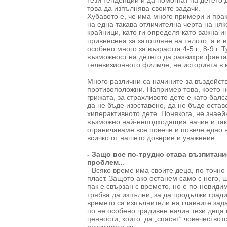
тези тенденции и да помогнат на детето 
това да изпълнява своите задачи.
Хубавото е, че има много примери и пр
на една такава отличителна черта на няк
крайници, като ги определя като важна и
привнесена за затопляне на тялото, а и 
особено много за възрастта 4-5 г., 8-9 г.
възможност на детето да развихри фантаз
телевизионното филмче, не историята в к
Много различни са начините за въздейств
противоположни. Например това, което н
грижата, за страхливото дете е като балса
да не бъде изоставено, да не бъде остав
хиперактивното дете. Понякога, не знаей
възможно най-неподходящия начин и так
ограничаваме все повече и повече едно н
всичко от нашето доверие и уважение.
- Защо все по-трудно става възпитани
проблем..
.
- Всяко време има своите деца, по-точно
пласт. Защото ако останем само с него, 
пак е свързан с времето, но е по-невидим
трябва да изпълни, за да продължи гради
времето са изпълнители на главните зада
по не особено градивен начин тези деца
ценности, които да „спасят“ човечеството