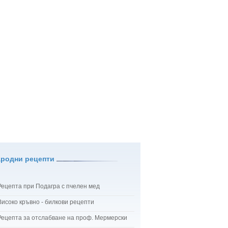
ародни рецепти
Рецепта при Подагра с пчелен мед
Високо кръвно - билкови рецепти
Рецепта за отслабване на проф. Мермерски