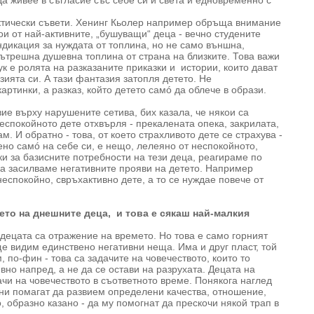
да живее в съгласие със себе си и света и едновременно с
актически съвети. Хенинг Кьолер например обръща внимание
ои от най-активните, „бушуващи“ деца - вечно студените
ндикация за нуждата от топлина, но не само външна,
вътрешна душевна топлина от страна на близките. Това важи
 Тук е ролята на разказаните приказки и истории, които дават
ията си. А тази фантазия затопля детето. Не
артинки, а разказ, който детето самó да облече в образи.
ие върху нарушените сетива, бих казала, че някои са
еспокойното дете отхвърля - прекалената опека, закрилата,
м. И обратно - това, от което страхливото дете се страхува -
ено самó на себе си, е нещо, лелеяно от неспокойното,
ки за базисните потребности на тези деца, реагираме по
а засилваме негативните прояви на детето. Например
еспокойно, свръхактивно дете, а то се нуждае повече от
ето на днешните деца, и това е сякаш най-малкия
 децата са отражение на времето. Но това е само горният
ще видим единствено негативни неща. Има и друг пласт, той
, по-фин - това са задачите на човечеството, които то
вно напред, а не да се остави на разрухата. Децата на
чи на човечеството в съответното време. Понякога наглед
 ни помагат да развием определени качества, отношение,
, образно казано - да му помогнат да прескочи някой трап в