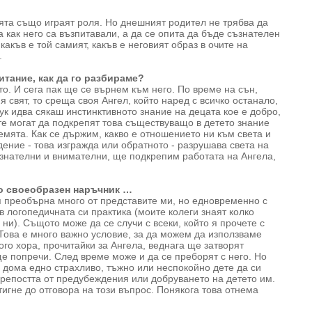
ята също играят роля. Но днешният родител не трябва да
 как него са възпитавали, а да се опита да бъде съзнателен
а какъв е той самият, какъв е неговият образ в очите на
.
итание, как да го разбираме?
то. И сега пак ще се върнем към него. По време на сън,
я свят, то среща своя Ангел, който наред с всичко останало,
к идва сякаш инстинктивното знание на децата кое е добро,
те могат да подкрепят това съществуващо в детето знание
Земята. Как се държим, какво е отношението ни към света и
дение - това изгражда или обратното - разрушава света на
ъзнателни и внимателни, ще подкрепим работата на Ангела,
то своеобразен наръчник …
тя преобърна много от представите ми, но едновременно с
 логопедичната си практика (моите колеги знаят колко
ни). Същото може да се случи с всеки, който я прочете с
Това е много важно условие, за да можем да използваме
ого хора, прочитайки за Ангела, веднага ще затворят
ще попречи. След време може и да се преборят с него. Но
 у дома едно страхливо, тъжно или неспокойно дете да си
 крепостта от предубеждения или добруването на детето им.
тигне до отговора на този въпрос. Понякога това отнема