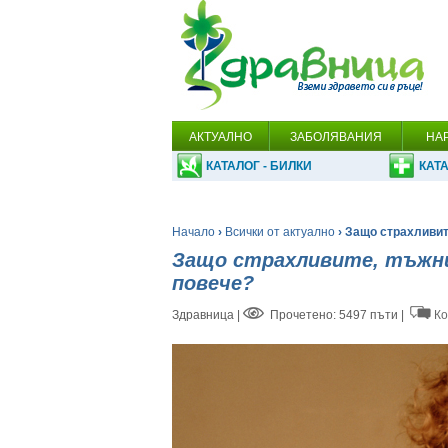
АКТУАЛНО
ЗАБОЛЯВАНИЯ
НА
КАТАЛОГ - БИЛКИ
КАТА
Начало
›
Всички от актуално
› Защо страхливит
Защо страхливите, тъжни
повече?
Здравница
|
Прочетено: 5497 пъти |
Ко