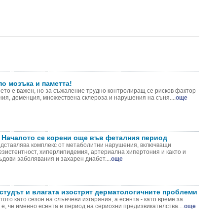
по мозъка и паметта!
ето е важен, но за съжаление трудно контролиращ се рисков фактор
ия, деменция, множествена склероза и нарушения на съня....
още
 Началото се корени още във феталния период
дставлява комплекс от метаболитни нарушения, включващи
езистентност, хиперлипидемия, артериална хипертония и както и
дови заболявания и захарен диабет....
още
 студът и влагата изострят дерматологичните проблеми
ото като сезон на слънчеви изгаряния, а есента - като време за
 е, че именно есента е период на сериозни предизвикателства....
още