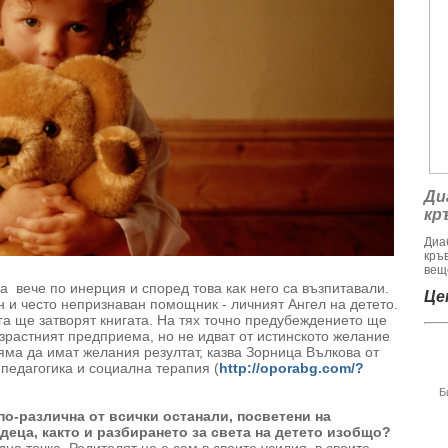
Ди
кр
Диа
кръ
веще
 вече по инерция и според това как него са възпитавали.
Цен
 и често непризнаван помощник - личният Ангел на детето.
га ще затворят книгата. На тях точно предубеждението ще
ъзрастният предприема, но не идват от истинското желание
няма да имат желания резултат, казва Зорница Вълкова от
педагогика и социална терапия (
http://oporabg.com/?
Б
 по-различна от всички останали, посветени на
еца, както и разбирането за света на детето изобщо?