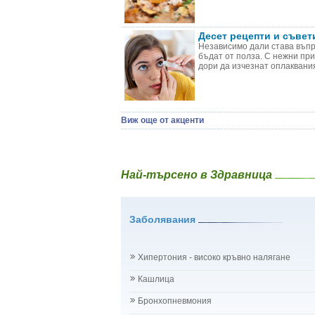
Десет рецепти и съвет
Независимо дали става въпро
бъдат от полза. С нежни пр
дори да изчезнат оплакваният
Виж още от акценти
Най-търсено в Здравница
Заболявания
Хипертония - високо кръвно налягане
Кашлица
Бронхопневмония