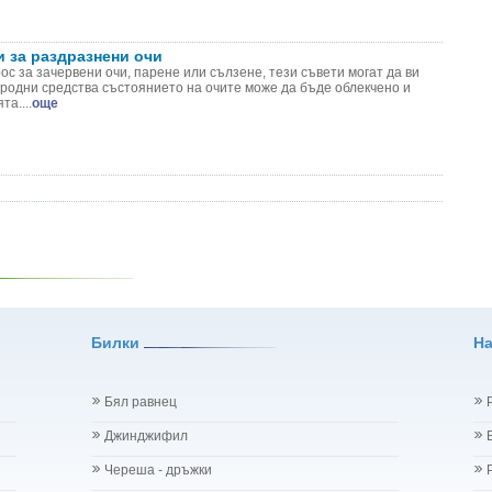
и за раздразнени очи
с за зачервени очи, парене или сълзене, тези съвети могат да ви
иродни средства състоянието на очите може да бъде облекчено и
а....
още
Билки
Н
Бял равнец
Джинджифил
Череша - дръжки