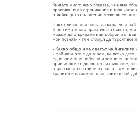
Книгата много ясно показва, че няма обр
практика няма ограничение в това колко 
отчайващото положение може да се помо
Пак от личен опит мога да кажа, че е най
В нея има много практически съвети, коит
можем да откриваме най-добрия път във 
мои познати - тя е стимул да търсят все 
- Какво общо има светът на Ангелите 
- Най-важното е да знаем, че всяко дете,
едновременно небесни и земни същества,
присъстваме в дневното си съзнание, а в
първо място се грижи за нас от там, е ли
хранители на земен план, които в най-до