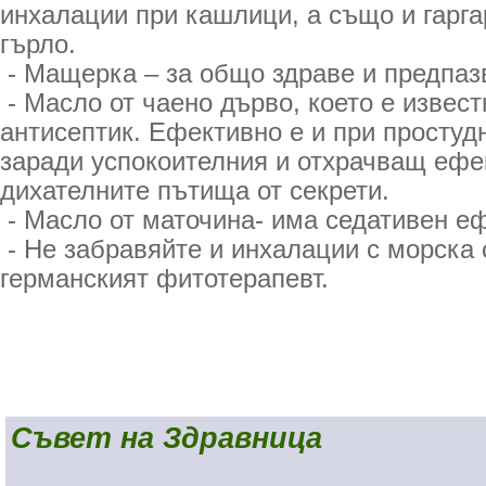
инхалации при кашлици, а също и гарг
гърло.
- Мащерка – за общо здраве и предпаз
- Масло от чаено дърво, което е извест
антисептик. Ефективно е и при простуд
заради успокоителния и отхрачващ ефек
дихателните пътища от секрети.
- Масло от маточина- има седативен еф
- Не забравяйте и инхалации с морска 
германският фитотерапевт.
Съвет на Здравница