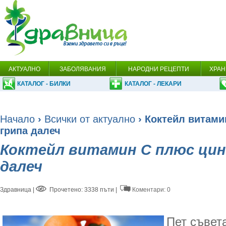
АКТУАЛНО
ЗАБОЛЯВАНИЯ
НАРОДНИ РЕЦЕПТИ
ХРАН
КАТАЛОГ - БИЛКИ
КАТАЛОГ - ЛЕКАРИ
Начало
›
Всички от актуално
› Коктейл витами
грипа далеч
Коктейл витамин С плюс цин
далеч
Здравница
|
Прочетено: 3338 пъти |
Коментари: 0
Пет съвета