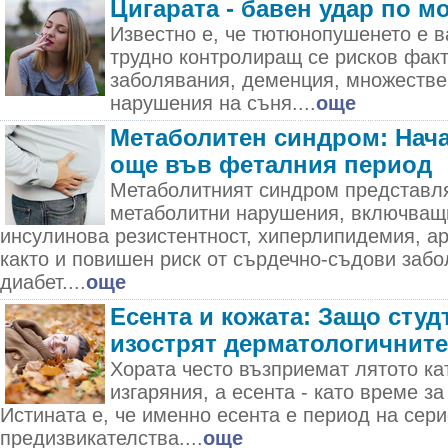
Цигарата - бавен удар по м
Известно е, че тютюнопушенето е в
трудно контролиращ се рисков фак
заболявания, деменция, множестве
нарушения на съня....
още
Метаболитен синдром: Нача
още във феталния период
Метаболитният синдром представля
метаболитни нарушения, включващ
инсулинова резистентност, хиперлипидемия, а
както и повишен риск от сърдечно-съдови забо
диабет....
още
Есента и кожата: Защо студ
изострят дерматологичнит
Хората често възприемат лятото ка
изгаряния, а есента - като време за
Истината е, че именно есента е период на сер
предизвикателства....
още