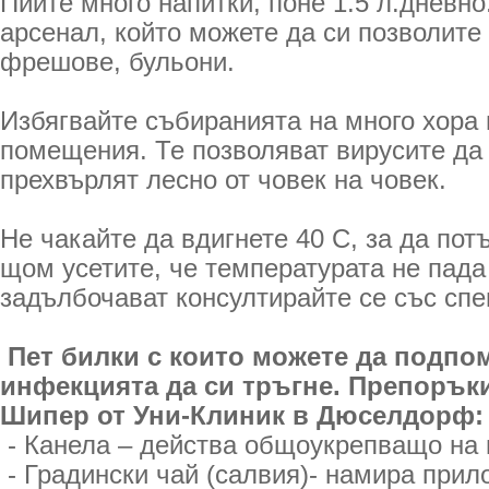
Пийте много напитки, поне 1.5 л.дневн
арсенал, който можете да си позволите 
фрешове, бульони.
Избягвайте събиранията на много хора 
помещения. Те позволяват вирусите да 
прехвърлят лесно от човек на човек.
Не чакайте да вдигнете 40 С, за да по
щом усетите, че температурата не пада
задълбочават консултирайте се със спе
Пет билки с които можете да подпо
инфекцията да си тръгне. Препоръки
Шипер от Уни-Клиник в Дюселдорф:
- Канела – действа общоукрепващо на 
- Градински чай (салвия)- намира прил