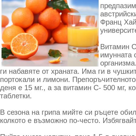
предпазим
австрийск
Франц Хай
университ
Витамин С
имунната 
организма
ги набавяте от храната. Има ги в чушки
портокали и лимони. Препоръчителното
деня е 15 мг., а за витамин С- 500 мг, к
таблетки.
В сезона на грипа мийте си ръцете обил
колкото е възможно по-често. Избягвай