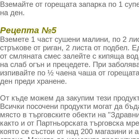
Вземайте от горещата запарка по 1 суп
на ден.
Рецепта №5
Вземете 1 част сушени малини, по 2 ли
стръкове от риган, 2 листа от подбел. 
от смляната смес залейте с кипяща вода
на слаб огън и прецедете. При заболява
изпивайте по ½ чаена чаша от горещата
ден преди хранене.
От къде можем да закупим тези продук
Всички посочени продукти могат да бъд
място в търговските обекти на "Здравни
както и от Партньорската търговска мр
която се състои от над 200 магазини и 