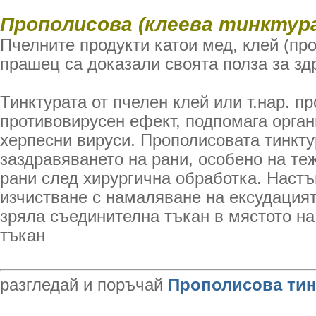
Прополисова (клеева тинктур
Пчелните продукти катои мед, клей (про
прашец са доказали своята полза за зд
Тинктурата от пчелен клей или т.нар. п
противовирусен ефект, подпомага орган
херпесни вируси. Прополисовата тинкту
заздравяването на рани, особено на те
рани след хирургична обработка. Наст
изчистване с намаляване на ексудацият
зряла съединителна тъкан в мястото на
тъкан
разгледай и поръчай
Прополисова тин