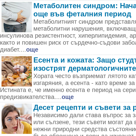
Метаболитен синдром: Нача
още във феталния период
Метаболитният синдром представля
метаболитни нарушения, включващ
инсулинова резистентност, хиперлипидемия, а
както и повишен риск от сърдечно-съдови забо
диабет....
още
Есента и кожата: Защо студ
изострят дерматологичнит
Хората често възприемат лятото ка
изгаряния, а есента - като време за
Истината е, че именно есента е период на сер
предизвикателства....
още
Десет рецепти и съвети за 
Независимо дали става въпрос за з
или сълзене, тези съвети могат да 
нежни природни средства състояни