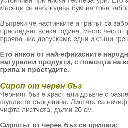
устойчиви при ниски температури. Ето 
месеци се наблюдава бум на това забо
Въпреки че настинките и грипът са забо
преследват всяка година, много често п
проява ние допускаме едни и същи гре
Ето някои от най-ефикасните народн
натурални продукти, с помощта на 
грипа и простудите.
Сироп от черен бъз
Черният бъз е храст или дръвче с разп
шуплеста сърцевина. Листата са нечифт
чифта листчета, дълги 20 см.
Сиропът от черен бъз се прилага: