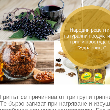
Грипът се причинява от три групи грипни
Те бързо загиват при нагряване и изсуш