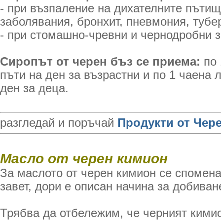
- при възпаление на дихателните пътищ
заболявания, бронхит, пневмония, тубе
- при стомашно-чревни и чернодробни з
Сиропът от черен бъз се приема:
по 
пъти на ден за възрастни и по 1 чаена 
ден за деца.
разгледай и поръчай
Продукти от Чер
Масло от черен кимион
За маслото от черен кимион се спомен
завет, дори е описан начина за добиван
Трябва да отбележим, че черният ким