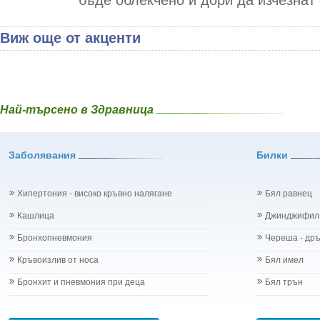
бъде облекчено и дори да изчезнат 
Виж още от акценти
Най-търсено в Здравница
Заболявания
Билки
Хипертония - високо кръвно налягане
Бял равнец
Кашлица
Джинджифил
Бронхопневмония
Череша - др
Кръвоизлив от носа
Бял имел
Бронхит и пневмония при деца
Бял трън