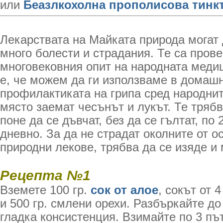
или
Беазлкохолна прополисова тинк
Лекарствата на Майката природа могат 
много болести и страдания. Те са прове
многовековния опит на народната меди
е, че можем да ги използваме в домашн
профилактиката на грипа сред народни
място заемат чесънът и лукът. Те трябв
поне да се дъвчат, без да се гълтат, по
дневно. За да не страдат околните от о
природни лекове, трябва да се изяде и
Рецепта №1
Вземете 100 гр.
сок от алое
, сокът от 
и 500 гр. смлени орехи. Разбъркайте до
гладка консистенция. Взимайте по 3 пъ