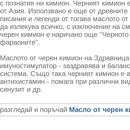
с познатия ни кимион. Черният кимион 
от Азия. Използвано е още от древните
писания и легенди от тогава маслото о
да излекува всичко, с изключение на с
черен кимион е наричано още "Черното 
фараоните".
Маслото от черен кимион на Здравница
имуностимулатор - заздравява и балан
система. Също така черният кимион е а
антихистамин - помага при различни ви
синузит и др.
разгледай и поръчай
Масло от черен 