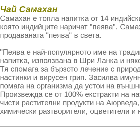
Чай Самахан
Самахан е топла напитка от 14 индийск
която индийците наричат "пеява". Сама
продаваната "пеява" в света.
"Пеява е най-популярното име на трад
напитка, използвана в Шри Ланка и няк
Тя спомага за бързото лечение с приро
настинки и вирусен грип. Засилва имун
помага на организма да устои на външн
Произвежда се от 100% екстракти на на
чисти растителни продукти на Аюрведа, 
химически разтворители, оцветители и 