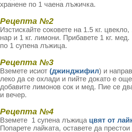
хранене по 1 чаена лъжичка.
Рецепта №2
Изстискайте соковете на 1.5 кг. цвекло, 1
нар и 1 кг. лимони. Прибавете 1 кг. мед
по 1 супена лъжица.
Рецепта №3
Вземете исиот
(джинджифил
) и напра
леко да се охлади и пийте докато е още
добавите лимонов сок и мед. Пие се дв
и вечер.
Рецепта №4
Вземете 1 супена лъжица
цвят от лай
Попарете лайката, оставете да престои 