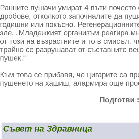
Ранните пушачи умират 4 пъти по­често 
дробове, отколкото започналите да пуша
годишни или по­късно. Регенерационнит
зле. „Младежкият организъм реагира мн
от този на възрастните и то в смисъл, ч
трайно се разрушават от съставните ве
пушек.“
Към това се прибавя, че цигарите са пр
пушенето на хашиш, алармира още про
Подготви 
Съвет на Здравница