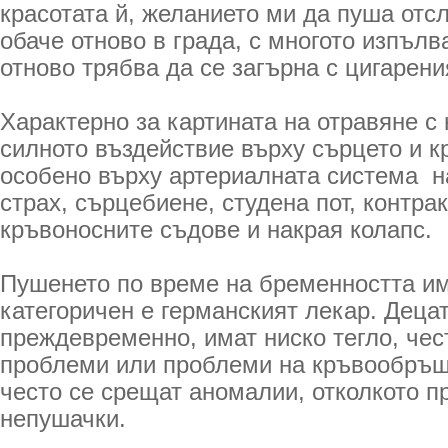
красотата й, желанието ми да пуша отс
обаче отново в града, с многото изпъл
отново трябва да се загърна с цигарени
Характерно за картината на отравяне с 
силното въздействие върху сърцето и 
особено върху артериалната система ­ 
страх, сърцебиене, студена пот, контра
кръвоносните съдове и накрая колапс.
Пушенето по време на бременността и
категоричен е германският лекар. Деца
преждевременно, имат ниско тегло, чес
проблеми или проблеми на кръвообръще
често се срещат аномалии, отколкото п
непушачки.