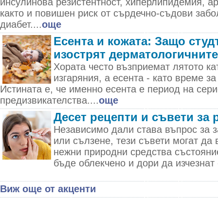
инсулинова резистентност, хиперлипидемия, а
както и повишен риск от сърдечно-съдови забо
диабет....
още
Есента и кожата: Защо студ
изострят дерматологичнит
Хората често възприемат лятото ка
изгаряния, а есента - като време за
Истината е, че именно есента е период на сер
предизвикателства....
още
Десет рецепти и съвети за 
Независимо дали става въпрос за з
или сълзене, тези съвети могат да 
нежни природни средства състояни
бъде облекчено и дори да изчезнат 
Виж още от акценти