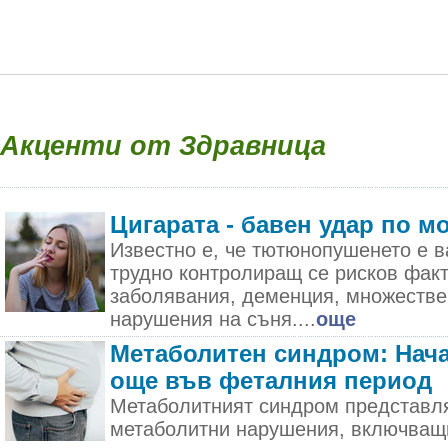
Акценти от Здравница
Цигарата - бавен удар по м
Известно е, че тютюнопушенето е в
трудно контролиращ се рисков фак
заболявания, деменция, множестве
нарушения на съня....
още
Метаболитен синдром: Нача
още във феталния период
Метаболитният синдром представля
метаболитни нарушения, включващ