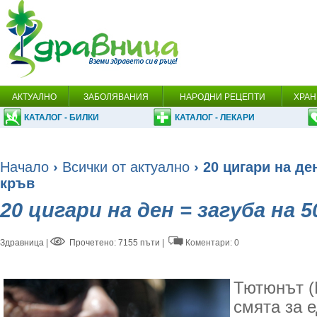
АКТУАЛНО
ЗАБОЛЯВАНИЯ
НАРОДНИ РЕЦЕПТИ
ХРАН
КАТАЛОГ - БИЛКИ
КАТАЛОГ - ЛЕКАРИ
Начало
›
Всички от актуално
› 20 цигари на ден
кръв
20 цигари на ден = загуба на 5
Здравница
|
Прочетено: 7155 пъти |
Коментари: 0
Тютюнът (N
смята за 