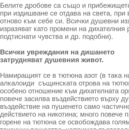
Белите дробове са също и прибежището
при издишване се отдава на света, пр
отново към себе си. Всички душевни и
изразяват като промени на дихателния р
подтиснати чувства и др. подобни).
Всички увреждания на дишането
затрудняват душевния живот.
Намиращият се в тютюна азот (в така 
алкалоиди ­ същинската отрова на тютюн
особено отношение към дихателната ор
повече засилва въздействието върху д
въздействие на пушенето само частичн
действието на никотина; много повече 
горене на тютюна се освобождава голям