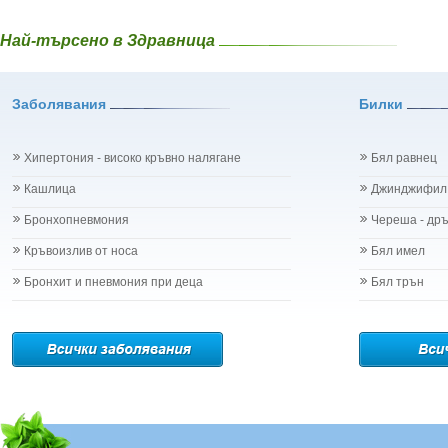
Най-търсено в Здравница
Заболявания
Билки
Хипертония - високо кръвно налягане
Бял равнец
Кашлица
Джинджифил
Бронхопневмония
Череша - др
Кръвоизлив от носа
Бял имел
Бронхит и пневмония при деца
Бял трън