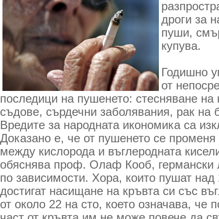
разпростр
дроги за н
пуши, смъ
купува.
Годишно у
от непоср
последици на пушенето: стесняване на
съдове, сърдечни заболявания, рак на 
Вредите за народната икономика са из
Доказано е, че от пушенето се промен
между кислорода и въглеродната кисели
обяснява проф. Олаф Кооб, германски 
по зависимости. Хора, които пушат над 
достигат насищане на кръвта си със въ
от около 22 на сто, което означава, че 
част от кръвта им не може повече да с