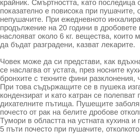
крайник. Смъртността, като последица 
показателно е по­висока при пушачите, 
непушачите. При ежедневното инхалира
продължение на 20 години в дробовете 
наслояват около 6 кг. вещества, които 
да бъдат разградени, казват лекарите.
Човек може да си представи, как вдъхн
се наслагва от устата, през носните кух
бронхите с техните фини разклонения, 
При това съдържащите се в пушека изг
кондензират и като катран се полепват 
дихателните пътища. Пушещите заболя
по­често от рак на белите дробове отко
Тумори в областта на устната кухина и 
5 пъти по­често при пушачите, отколкот