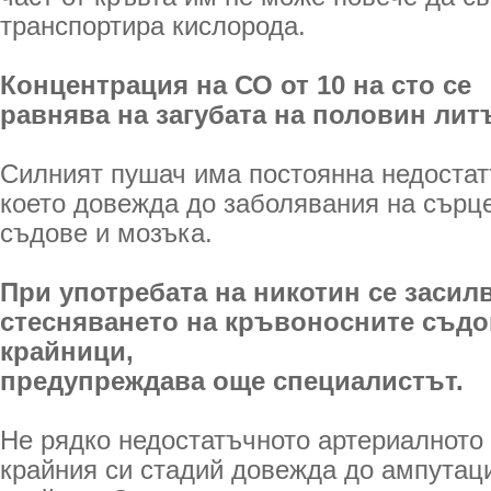
транспортира кислорода.
Концентрация на СО от 10 на сто се
равнява на загубата на половин лит
Силният пушач има постоянна недостат
което довежда до заболявания на сърц
съдове и мозъка.
При употребата на никотин се засил
стесняването на кръвоносните съдо
крайници,
предупреждава още специалистът.
Не рядко недостатъчното артериалното
крайния си стадий довежда до ампутаци