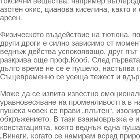
токсични вещества, например въглероде
азотен окис, цианова киселина, както и
арсен.
Физическото въздействие на тютюна, п
други дроги е силно зависимо от момен
веднъж действа успокояващо, друг път
разкрива още проф.Кооб. След първата 
дълго време не се е пушело, настъпва 
Същевременно се усеща тежест и вдърв
Може да се изпита известно емоционал
уравновесяване на променливостта в н
пушека човек се прави „плътен“, изолир
обкръжението. В тази взаимовръзка е 
констатацията, която веднъж една пуша
„Винаги, когато се намирам всред приро