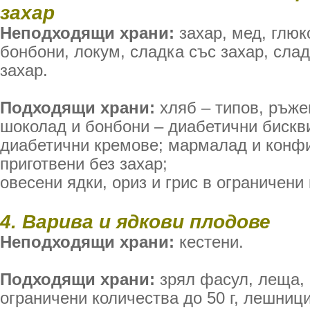
захар
Неподходящи храни:
захар, мед, глюк
бонбони, локум, сладка със захар, сла
захар.
Подходящи храни:
хляб – типов, ръже
шоколад и бонбони – диабетични бискви
диабетични кремове; мармалад и конфи
приготвени без захар;
овесени ядки, ориз и грис в ограничени
4. Варива и ядкови плодове
Неподходящи храни:
кестени.
Подходящи храни:
зрял фасул, леща, 
ограничени количества до 50 г, лешниц