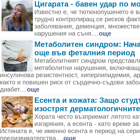
Цигарата - бавен удар по м
Известно е, че тютюнопушенето е в
трудно контролиращ се рисков фак
заболявания, деменция, множестве
нарушения на съня....
още
Метаболитен синдром: Нача
още във феталния период
Метаболитният синдром представля
метаболитни нарушения, включващ
инсулинова резистентност, хиперлипидемия, а
както и повишен риск от сърдечно-съдови забо
диабет....
още
Есента и кожата: Защо студ
изострят дерматологичнит
Хората често възприемат лятото ка
изгаряния, а есента - като време за
Истината е, че именно есента е период на сер
предизвикателства....
още