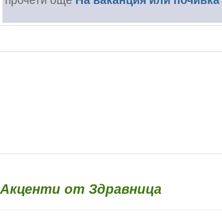
прочети още
На ваканция или почивка
Акценти от Здравница