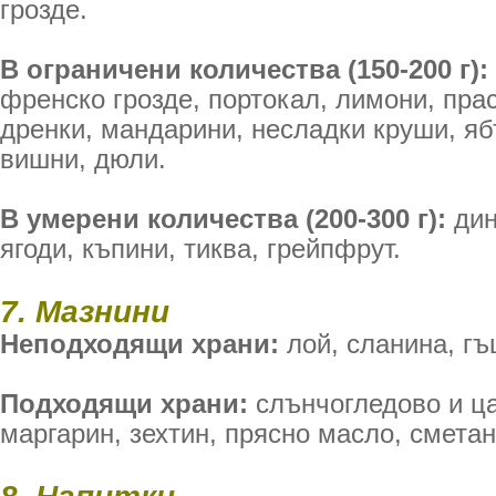
грозде.
В ограничени количества (150-200 г):
френско грозде, портокал, лимони, пра
дренки, мандарини, несладки круши, яб
вишни, дюли.
В умерени количества (200-300 г):
дин
ягоди, къпини, тиква, грейпфрут.
7. Мазнини
Неподходящи храни:
лой, сланина, гъ
Подходящи храни:
слънчогледово и ц
маргарин, зехтин, прясно масло, сметан