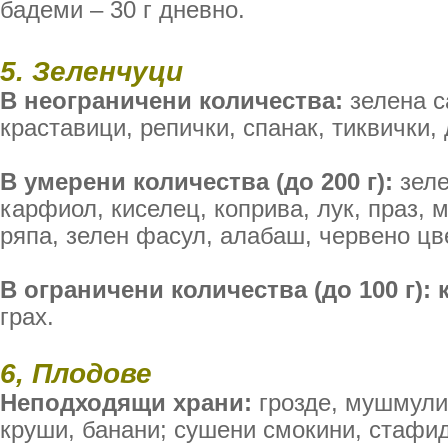
бадеми – 30 г дневно.
5. Зеленчуци
В неограничени количества:
зелена с
краставици, репички, спанак, тиквички,
В умерени количества (до 200 г):
зеле
карфиол, киселец, коприва, лук, праз, 
ряпа, зелен фасул, алабаш, червено цв
В ограничени количества (до 100 г): 
грах.
6, Плодове
Неподходящи храни:
грозде, мушмули 
круши, банани; сушени смокини, стафид