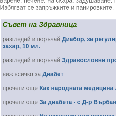
варене, печене, на скара, задушаване,
Избягват се запръжките и панировките.
Съвет на Здравница
разгледай и поръчай
Диабор, за регул
захар, 10 мл.
разгледай и поръчай
Здравословни про
виж всичко за
Диабет
прочети още
Как народната медицина 
прочети още
За диабета - с Д-р Върба