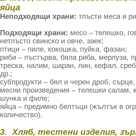
яйца
Неподходящи храни:
тлъсти меса и ри
Подходящи храни:
месо – телешко, го
нетлъсто свинско и овче, заек;
птици – пиле, кокошка, пуйка, фазан;
риби – пъстърва, бяла риба, мерлуза, 
треска, налим, шаран, лин, кефал, среб
др.;
субпродукти – бял и черен дроб, сърце,
месни произведения – телешки салам, 
шунка и филе;
яйца – предимно белтъци (жълтък в ог
количество).
3. Хляб, тестени изделия, зър