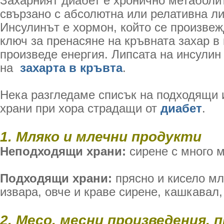
Захарният диабет е хронично метаболи
свързано с абсолютна или релативна ли
Инсулинът е хормон, който се произвеж
ключ за пренасяне на кръвната захар в 
произведе енергия. Липсата на инсулин
на
захарта в кръвта
.
Нека разгледаме списък на подходящи
храни при хора страдащи от
диабет
.
1. Мляко и млечни продукти
Неподходящи храни:
сирене с много м
Подходящи храни:
прясно и кисело мл
извара, овче и краве сирене, кашкавал,
2. Месо, месни произведения, 