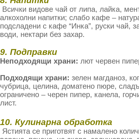
8. Напитки
Всички видове чай от липа, лайка, мент
алкохолни напитки; слабо кафе – натур
подсладени с кафе “Инка”, руски чай, 
води, нектари без захар.
9. Подправки
Неподходящи храни:
лют червен пипе
Подходящи храни:
зелен магданоз, ко
чубрица, целина, доматено пюре, сладъ
ограничено – черен пипер, канела, горч
лист.
10. Кулинарна обработка
Ястията се приготвят с намалено колич