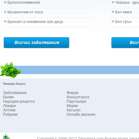
Бронхопневмония
Череша - др
Кръвоизлив от носа
Бял имел
Бронхит и пневмония при деца
Бял трън
Намери бързо:
Заболявания
Форум
Билки
Консултанти
Народни рецепти
Партньори
Лекари
Марки
Аптеки
Каталог
Рубрики
Онлайн магазин
Copyright © 2006-2022 Zdravnitza.com Всички права запа