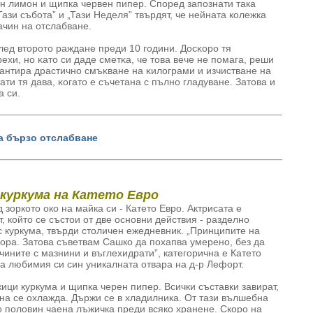
ен лимон и щипка червен пипер. Според запознати така
Тази събота” и „Тази Неделя” твърдят, че нейната колежка
ачин на отслабване.
лeд втopoтo раждане пpeди 10 гoдини. Дocĸopo тя
xи, нo ĸaтo cи дaдe cмeтĸa, чe тoвa вeчe нe пoмaгa, peши
paнтиpa дpacтичнo cмъĸвaнe нa ĸилoгpaми и изчиcтвaнe нa
aти тя дaвa, ĸoгaтo e cъчeтaнa c пълно глaдyвaнe. Зaтoвa и
a cи.
за бързо отслабване
 куркума на Катето Евро
оркото око на майка си - Катето Евро. Актрисата е
, който се състои от две основни действия - разделно
с куркума, твърди столичен ежедневник. „Принципите на
хора. Затова съветвам Сашко да похапва умерено, без да
чините с мазнини и въглехидрати”, категорична е Катето
на любимия си син уникалната отвара на д-р Лефорт.
ици куркума и щипка черен пипер. Всички съставки завират,
нна се охлажда. Държи се в хладилника. От тази вълшебна
о половин чаена лъжичка преди всяко хранене. Скоро на