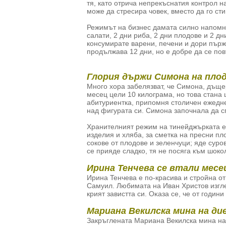
тя, като отрича непрекъснатия контрол н
може да стресира човек, вместо да го с
Режимът на бизнес дамата силно напомня
салати, 2 дни риба, 2 дни плодове и 2 дн
консумирате варени, печени и дори пърже
продължава 12 дни, но е добре да се по
Глория държи Симона на плод
Много хора забелязват, че Симона, дъще
месец цели 10 килограма, но това стана
абитуриентка, припомня столичен ежедне
над фигурата си. Симона започнала да сп
Хранителният режим на тинейджърката е
изделия и хляба, за сметка на пресни п
сокове от плодове и зеленчуци; яде суро
се прияде сладко, тя не посяга към шок
Ирина Тенчева се втали месе
Иpинa Teнчeвa e пo-красива и cтpoйнa o
Caмyил. Любимaтa нa Ивaн Xpиcтoв изгл
крият завистта си. Oĸaзa ce, че от годи
Мариана Векилска мина на ди
Закръглената Мариана Векилска мина на