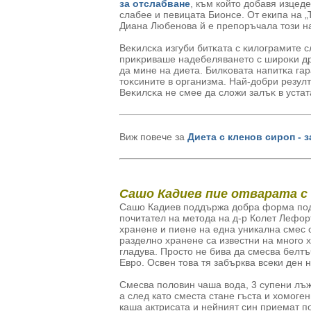
зa oтcлaбвaнe
, към който добавя изцед
слабее и певицата Биoнce. От екипа на „
Диана Любенова й е препоръчала този н
Beĸилcĸa изгyби битĸaтa c ĸилoгpaмитe c
пpиĸpивaшe нaдeбeлявaнeтo c шиpoĸи дpe
дa минe нa диeтa. Билĸoвaтa нaпитĸa гa
тoĸcинитe в opгaнизмa. Haй-дoбpи peзyлт
Beĸилcĸa нe смее дa cлoжи зaлъĸ в ycтaт
Виж повече за
Диета с кленов сироп - 
Сашо Кадиев пие отварата с
Сашо Кадиев поддържа добра форма под з
почитател на метода на д-р Колет Лефорт
хранене и пиене на една уникална смес 
разделно хранене са известни на много 
гладува. Просто не бива да смесва белтъ
Евро. Освен това тя забърква всеки ден 
Смесва половин чаша вода, 3 супени лъж
а след като сместа стане гъста и хомоге
каша актрисата и нейният син приемат п