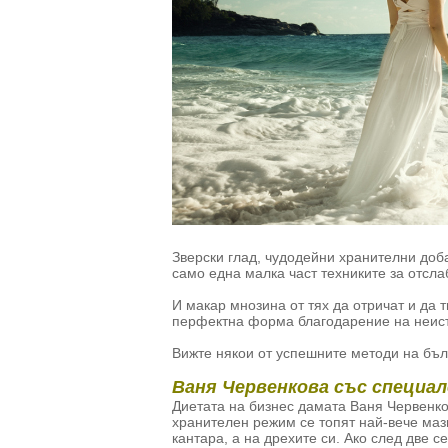
Зверски глад, чудодейни хранителни доба
само една малка част техниките за отсла
И макар мнозина от тях да отричат и да тв
перфектна форма благодарение на неист
Вижте някои от успешните методи на бъл
Ваня Червенкова със специа
Диетата на бизнес дамата Ваня Червенков
хранителен режим се топят най-вече мазни
кантара, а на дрехите си. Ако след две 