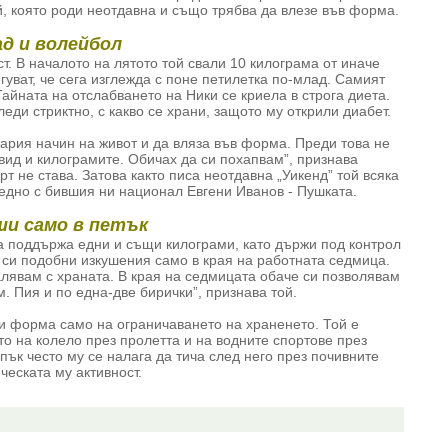
, която роди неотдавна и също трябва да влезе във форма.
ад и волейбол
т. В началото на лятото той свали 10 килограма от иначе
гуват, че сега изглежда с поне петилетка по-млад. Самият
Тайната на отслабването на Ники се криела в строга диета.
еди стриктно, с какво се храни, защото му открили диабет.
тария начин на живот и да вляза във форма. Преди това не
вид и килограмите. Обичах да си похапвам”, признава
т не става. Затова както писа неотдавна „Уикенд” той всяка
едно с бившия ни национал Евгени Иванов - Пушката.
ши само в петък
а поддържа едни и същи килограми, като държи под контрол
 си подобни изкушения само в края на работната седмица.
алявам с храната. В края на седмицата обаче си позволявам
. Пия и по една-две бирички”, признава той.
и форма само на ограничаването на храненето. Той е
то на колело през пролетта и на водните спортове през
пък често му се налага да тича след него през почивните
ческата му активност.