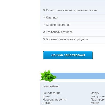
Хипертония - високо кръвно налягане
Кашлица
Бронхопневмония
Кръвоизлив от носа
Бронхит и пневмония при деца
Намери бързо:
Заболявания
Форум
Билки
Консултан
Народни рецепти
Партньор
Лекари
Марки