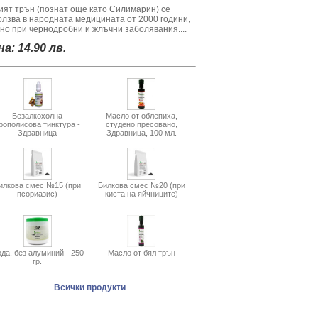
ият трън (познат още като Силимарин) се
олзва в народната медицината от 2000 години,
вно при чернодробни и жлъчни заболявания....
а: 14.90 лв.
Безалкохолна
Масло от облепиха,
рополисова тинктура -
студено пресовано,
Здравница
Здравница, 100 мл.
илкова смес №15 (при
Билкова смес №20 (при
псориазис)
киста на яйчниците)
да, без алуминий - 250
Масло от бял трън
гр.
Всички продукти