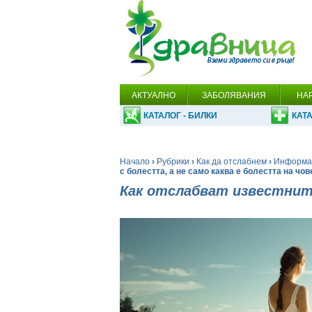
АКТУАЛНО
ЗАБОЛЯВАНИЯ
НА
КАТАЛОГ - БИЛКИ
КАТА
Начало
›
Рубрики
›
Как да отслабнем
›
Информац
с болестта, а не само каква е болестта на чов
Как отслабват известнит