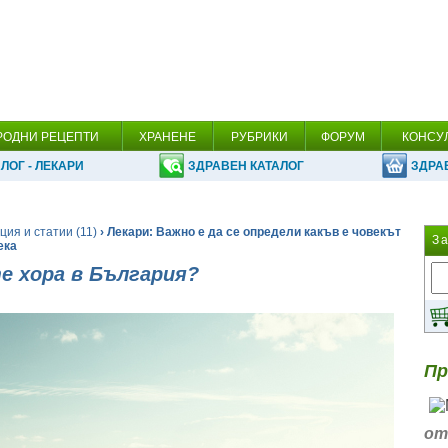
РОДНИ РЕЦЕПТИ
ХРАНЕНЕ
РУБРИКИ
ФОРУМ
КОНСУ
ЛОГ - ЛЕКАРИ
ЗДРАВЕН КАТАЛОГ
ЗДРА
ия и статии (11)
› Лекари: Важно е да се определи какъв е човекът
З
ека
е хора в България?
Пр
от