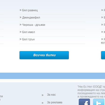
Бял равнец
Джинджифил
Череша - дръжки
Бял имел
Бял трън
ко
"Ню Ес Нет ЕООД" п
информация на стр
посещението на лек
За нас
ти
и провеждането на 
и
За реклама