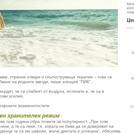
Бел
изп
гла
Цен
п
вки, странни отвари и скъпоструващи терапии – това са
Б
бване на родните звезди, пише агенция "ПИК".
ърдят, че си слабеят от въздуха, истината е, че са в
ови усилия.
гарските знаменитостите.
Со
лен хранителен режим
а тази година обра точките за популярност. „При този
ни, а те са леки, т.е. хората не бива да се доверяват на
седмици те са им широки, значи диетата е успешна”, обяснява