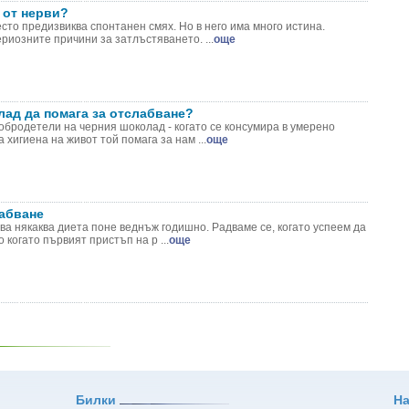
 от нерви?
то предизвиква спонтанен смях. Но в него има много истина.
риозните причини за затлъстяването. ...
още
ад да помага за отслабване?
обродетели на черния шоколад - когато се консумира в умерено
 хигиена на живот той помага за нам ...
още
лабване
ва някаква диета поне веднъж годишно. Радваме се, когато успеем да
 когато първият пристъп на р ...
още
Билки
Н