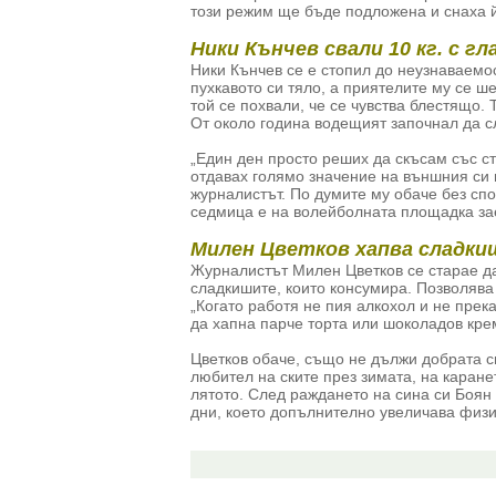
този режим ще бъде подложена и снаха й
Ники Кънчев свали 10 кг. с гл
Ники Кънчев се е стопил до неузнаваемос
пухкавото си тяло, а приятелите му се ше
той се похвали, че се чувства блестящо. 
От около година водещият започнал да сл
„Един ден просто реших да скъсам със с
отдавах голямо значение на външния си 
журналистът. По думите му обаче без спор
седмица е на волейболната площадка за
Милен Цветков хапва сладки
Журналистът Милен Цветков се старае д
сладкишите, които консумира. Позволява
„Когато работя не пия алкохол и не прек
да хапна парче торта или шоколадов крем
Цветков обаче, също не дължи добрата с
любител на ските през зимата, на каране
лятото. След раждането на сина си Боян 
дни, което допълнително увеличава физи