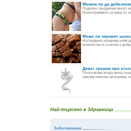
Можем ли да дебелеем
Подобно твърдение много чес
Психотравмите са една от се
Може ли черният шокол
Изследване разкрива нови д
количество и съчетан с добра
Девет грешки при отс
Почти всяка втора жена спаз
свалим няколко килограма, но
Най-търсено в Здравница
Заболявания