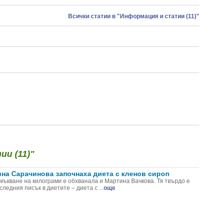
Всички статии в "Информация и статии (11)"
и (11)"
на Сарачинова започнаха диета с кленов сироп
мъкване на килограми е обхванала и Мартина Вачкова. Тя твърдо е
ледния писък в диетите – диета с ...
още