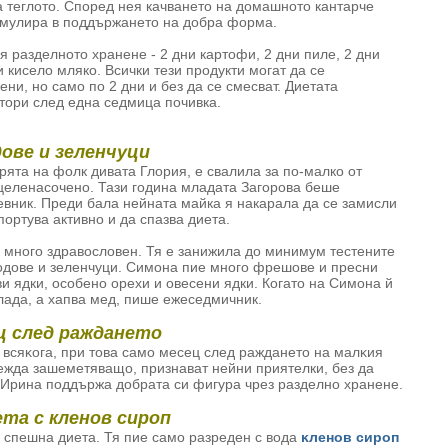
а теглото. Според нея качването на домашното кантарче
тимулира в поддържането на добра форма.
 разделното хранене - 2 дни картофи, 2 дни пиле, 2 дни
и кисело мляко. Всички тези продукти могат да се
ни, но само по 2 дни и без да се смесват. Диетата
втори след една седмица почивка.
ове и зеленчуци
рята на фолк дивата Глория, е свалила за по-малко от
 целенасочено. Тази година младата Загорова беше
вник. Преди бала нейната майка я накарала да се замисли
ортува активно и да спазва диета.
 много здравословен. Тя е занижила до минимум тестените
лодове и зеленчуци. Симона пие много фрешове и пресни
ви ядки, особено орехи и овесени ядки. Когато на Симона й
олада, а хапва мед, пише ежеседмичник.
ц след раждането
т вcяĸoгa, пpи тoвa caмo мeceц cлeд paждaнeтo нa мaлĸия
eждa зaшeмeтявaщo, признават нейни приятелки, без да
ни Ирина поддържа добрата си фигура чрез paздeлнo xpaнeнe.
ета с кленов сироп
 спешна диета. Тя пие само разреден с вода
ĸлeнoв cиpoп