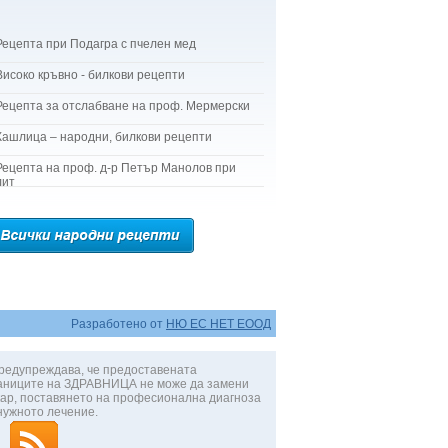
Рецепта при Подагра с пчелен мед
Високо кръвно - билкови рецепти
Рецепта за отслабване на проф. Мермерски
Кашлица – народни, билкови рецепти
Рецепта на проф. д-р Петър Манолов при
лит
Разработено от
НЮ ЕС НЕТ ЕООД
редупреждава, че предоставената
аниците на ЗДРАВНИЦА не може да замени
ар, поставянето на професионална диагноза
нужното лечение.