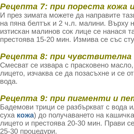
Рецепта 7: при пореста кожа 
И през зимата можете да направите таз
на пяна белтък и 2 ч.л. малини. Върху 
изтискан малинов сок лице се нанася т
престоява 15-20 мин. Измива се със ст
Рецепта 8: при чувствителна
Смесват се извара с прасковено масло,
лицето, изчаква се да позасъхне и се о
вода.
Рецепта 9: при пигменти и пе
Бадемови трици се разбъркват с вода и
суха
кожа
) до получаването на кашичка
лицето и престоява 20-30 мин. Прави с
25-30 процедури.