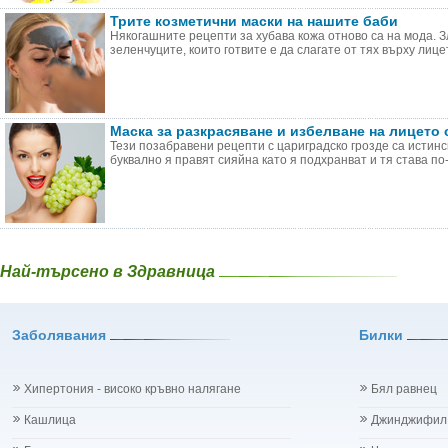
Трите козметични маски на нашите баби
Някогашните рецепти за хубава кожа отново са на мода. 
зеленчуците, които готвите е да слагате от тях върху лицето
Маска за разкрасяване и избелване на лицето 
Тези позабравени рецепти с цариградско грозде са истинс
буквално я правят сияйна като я подхранват и тя става по-б
Най-търсено в Здравница
Заболявания
Билки
Хипертония - високо кръвно налягане
Бял равнец
Кашлица
Джинджифил