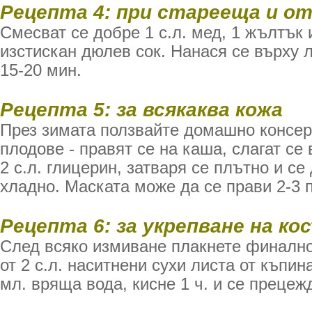
Рецепта 4: при старееща и о
Смесват се добре 1 с.л. мед, 1 жълтък 
изстискан дюлев сок. Нанася се върху 
15-20 мин.
Рецепта 5: за всякаква кожа
През зимата ползвайте домашно консе
плодове - правят се на каша, слагат се 
2 с.л. глицерин, затваря се плътно и се
хладно. Маската може да се прави 2-3 
Рецепта 6: за укрепване на ко
След всяко измиване плакнете финалн
от 2 с.л. наситнени сухи листа от къпин
мл. вряща вода, кисне 1 ч. и се прецеж