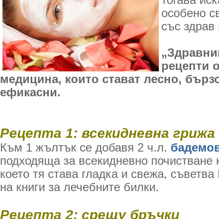
тогава ис
особено с
със здрав
„Здравни
рецепти 
медицина, които стават лесно, бърз
ефикасни.
Рецепта 1: всекидневна грижа
Към 1 жълтък се добавя 2 ч.л.
бадемо
подходяща за всекидневно почистване к
което тя става гладка и свежа, съветва
на книги за лечебните билки.
Рецепта 2: срещу бръчки