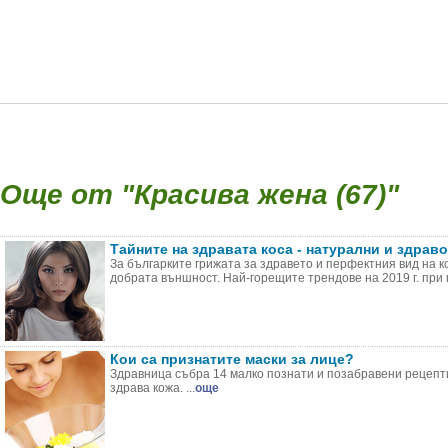
Още от "Красива жена (67)"
Тайните на здравата коса - натурални и здрав
За българките грижата за здравето и перфектния вид на к
добрата външност. Най-горещите трендове на 2019 г. при г 
Кои са признатите маски за лице?
Здравница събра 14 малко познати и позабравени рецепти
здрава кожа. ...
още