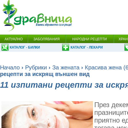
АКТУАЛНО
ЗАБОЛЯВАНИЯ
НАРОДНИ РЕЦЕПТИ
ХРАН
КАТАЛОГ - БИЛКИ
КАТАЛОГ - ЛЕКАРИ
Начало
›
Рубрики
›
За жената
›
Красива жена (6
рецепти за искрящ външен вид
11 изпитани рецепти за иск
През деке
празницит
приятно ед