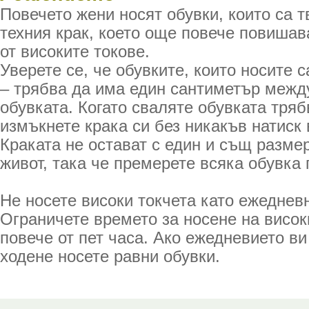
Повечето жени носят обувки, които са 
техния крак, което още повече повиша
от високите токове.
Уверете се, че обувките, които носите 
– трябва да има един сантиметър между
обувката. Когато сваляте обувката тря
измъкнете крака си без никакъв натиск 
Краката не остават с един и същ разме
живот, така че премерете всяка обувка 
Не носете високи токчета като ежеднев
Ограничете времето за носене на висок
повече от пет часа. Ако ежедневието ви
ходене носете равни обувки.