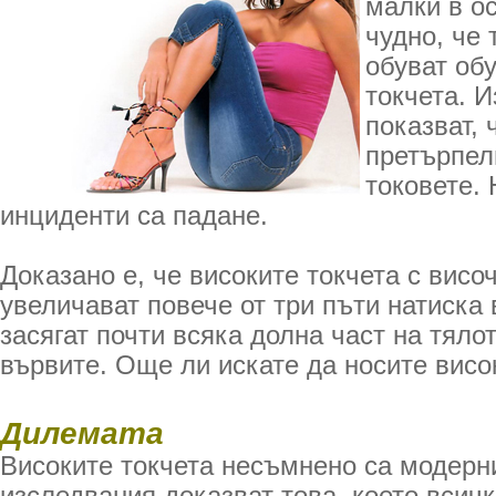
малки в ос
чудно, че 
обуват обу
токчета. И
показват, 
претърпел
токовете. 
инциденти са падане.
Доказано е, че високите токчета с висо
увеличават повече от три пъти натиска 
засягат почти всяка долна част на тялот
вървите. Още ли искате да носите висо
Дилемата
Високите токчета несъмнено са модерн