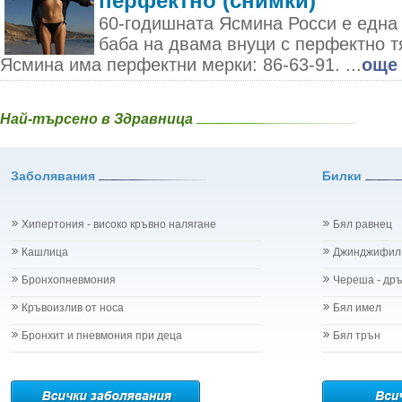
перфектно (снимки)
60-годишната Ясмина Росси е една
баба на двама внуци с перфектно т
Ясмина има перфектни мерки: 86-63-91. ...
още
Най-търсено в Здравница
Заболявания
Билки
Хипертония - високо кръвно налягане
Бял равнец
Кашлица
Джинджифил
Бронхопневмония
Череша - др
Кръвоизлив от носа
Бял имел
Бронхит и пневмония при деца
Бял трън