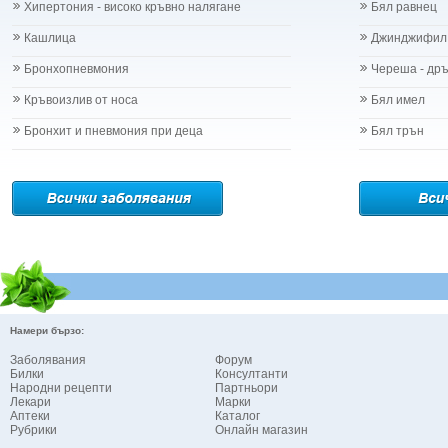
Хипертония - високо кръвно налягане
Бял равнец
Кашлица
Джинджифил
Бронхопневмония
Череша - др
Кръвоизлив от носа
Бял имел
Бронхит и пневмония при деца
Бял трън
Намери бързо:
Заболявания
Форум
Билки
Консултанти
Народни рецепти
Партньори
Лекари
Марки
Аптеки
Каталог
Рубрики
Онлайн магазин