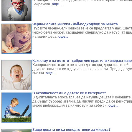
Отговорите на тези и други въпроси коментираме с психо
Бакрачева.
още...
Черно-белите книжки - най-подходящи за бебета
Първите черно-бели книжки вече се предлагат у нас. Свет
черно-бели книжки, създадени специално да насърчат ща
на малки деца.
още...
Какво му е на детето - кибритлия нрав или хиперактивно
Хиперактивното дете не спира да говори, дори когато обст
другите, намесва се в други разговори и игри. Преди да ч
вметки.
още...
В безопасност ли е детето ви в интернет?
В дигиталната епоха трябва да научим децата и юношите в
да бъдат съобразителни, да мислят, преди да се регистри
много информация за някого или за себе си.
още...
Защо децата ни са неподготвени за живота?