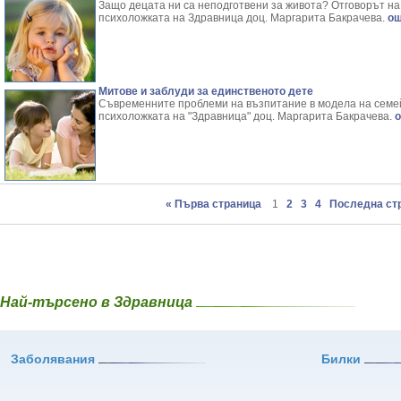
Защо децата ни са неподготвени за живота? Отговорът на 
психоложката на Здравница доц. Маргарита Бакрачева.
още
Митове и заблуди за единственото дете
Съвременните проблеми на възпитание в модела на семей
психоложката на "Здравница" доц. Маргарита Бакрачева.
о
« Първа страница
1
2
3
4
Последна ст
Най-търсено в Здравница
Заболявания
Билки