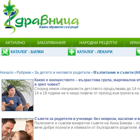
АКТУАЛНО
ЗАБОЛЯВАНИЯ
НАРОДНИ РЕЦЕПТИ
ХРАН
КАТАЛОГ - БИЛКИ
КАТАЛОГ - ЛЕКАРИ
Начало
›
Рубрики
›
За детето и неговите родители
› Възпитание и съвети (44
Какво е юношеството – възрастова група, маргинална въ
в зрял човек?
Според някои специалисти детството продължава до 14-г
14 и 18 години не е нищо повече от преход към групата на
Съвети за родители и ученици: без неврози, насилие и 
Полезните и съвсем конкретни съвети на Анна Бикова – пси
вече добре познати и обикнати от българските родители.
о