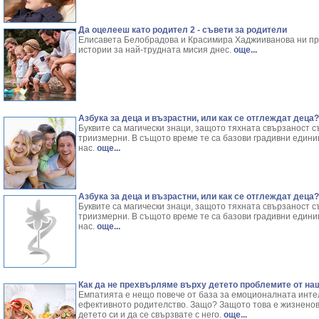
Да оцелееш като родител 2 - съвети за родители
Елисавета Белобрадова и Красимира Хаджииванова ни пр
истории за най-трудната мисия днес.
още...
Азбука за деца и възрастни, или как се отглеждат деца?
Буквите са магически знаци, защото тяхната свързаност с
триизмерни. В същото време те са базови градивни едини
нас.
още...
Азбука за деца и възрастни, или как се отглеждат деца?
Буквите са магически знаци, защото тяхната свързаност с
триизмерни. В същото време те са базови градивни едини
нас.
още...
Как да не прехвърляме върху детето проблемите от на
Емпатията е нещо повече от база за емоционалната интел
ефективното родителство. Защо? Защото това е жизненов
детето си и да се свързвате с него.
още...