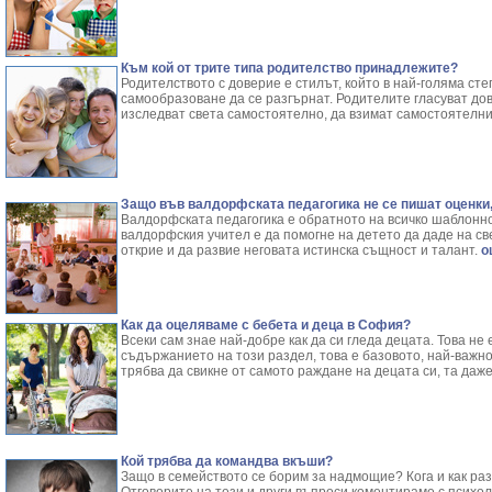
Към кой от трите типа родителство принадлежите?
Родителството с доверие е стилът, който в най-голяма ст
самообразоване да се разгърнат. Родителите гласуват дов
изследват света самостоятелно, да взимат самостоятелн
Защо във валдорфската педагогика не се пишат оценки,
Валдорфската педагогика е обратното на всичко шаблонно
валдорфския учител е да помогне на детето да даде на све
открие и да развие неговата истинска същност и талант.
ощ
Как да оцеляваме с бебета и деца в София?
Всеки сам знае най-добре как да си гледа децата. Това не
съдържанието на този раздел, това е базовото, най-важно
трябва да свикне от самото раждане на децата си, та даже
Кой трябва да командва вкъши?
Защо в семейството се борим за надмощие? Кога и как р