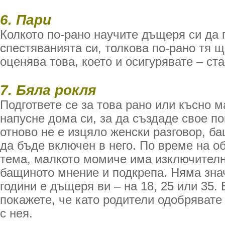
6. Пари
Колкото по-рано научите дъщеря си да
спестяванията си, толкова по-рано тя щ
оценява това, което и осигурявате – ста
7. Бяла рокля
Подгответе се за това рано или късно 
напусне дома си, за да създаде свое по
отново не е изцяло женски разговор, б
да бъде включен в него. По време на о
тема, малкото момиче има изключителн
бащиното мнение и подкрепа. Няма зна
години е дъщеря ви – на 18, 25 или 35.
покажете, че като родители одобрявате 
с нея.