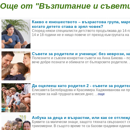
Още от "Възпитание и съвети 
Какво е юношеството – възрастова група, марг
когато детето става в зрял човек?
Според някои специалисти детството продължава до 14-г
14 и 18 години не е нищо повече от преход към групата на в
Съвети за родители и ученици: без неврози, 
Полезните и съвсем конкретни съвети на Анна Бикова – пси
вече добре познати и обикнати от българските родители. ..
Да оцелееш като родител 2 - съвети за родите
Елисавета Белобрадова и Красимира Хаджииванова ни пр
истории за най-трудната мисия днес. ...
още
Азбука за деца и възрастни, или как се отглеж
Буквите са магически знаци, защото тяхната свързаност с
триизмерни. В същото време те са базови градивни единици