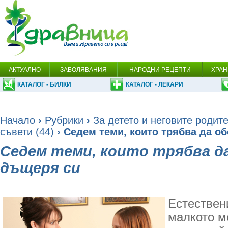
АКТУАЛНО
ЗАБОЛЯВАНИЯ
НАРОДНИ РЕЦЕПТИ
ХРАН
КАТАЛОГ - БИЛКИ
КАТАЛОГ - ЛЕКАРИ
Начало
›
Рубрики
›
За детето и неговите родит
съвети (44)
› Седем теми, които трябва да о
Седем теми, които трябва д
дъщеря си
Естествен
малкото м