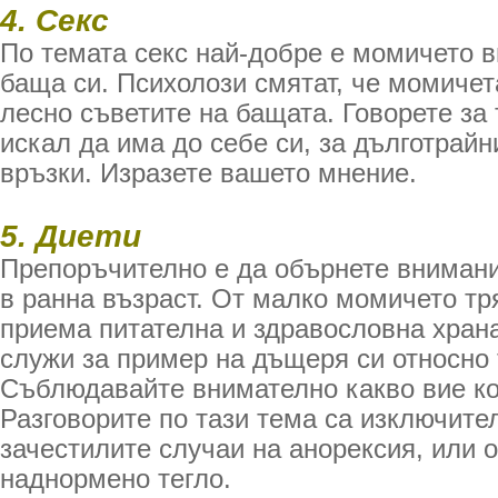
4. Секс
По темата секс най-добре е момичето в
баща си. Психолози смятат, че момичет
лесно съветите на бащата. Говорете за 
искал да има до себе си, за дълготрайн
връзки. Изразете вашето мнение.
5. Диети
Препоръчително е да обърнете внимани
в ранна възраст. От малко момичето тр
приема питателна и здравословна хран
служи за пример на дъщеря си относно 
Съблюдавайте внимателно какво вие к
Разговорите по тази тема са изключите
зачестилите случаи на анорексия, или о
наднормено тегло.