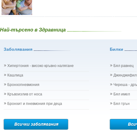
Най-търсено в Здравница
Заболявания
Билки
Хипертония - високо кръвно налягане
Бял равнец
Кашлица
Джинджифил
Бронхопневмония
Череша - др
Кръвоизлив от носа
Бял имел
Бронхит и пневмония при деца
Бял трън