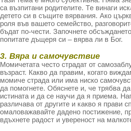
Тази тема е много субективна. Няма зн
са възпитани родителите. Те винаги иск
детето си в същите вярвания. Ако църк
роля във вашето семейство, разговорит
бъдат по-чести. Започнете обсъждането
попитате дъщеря си – вярва ли в Бог.
3. Вяра и самочувствие
Момичетата често страдат от самозабл
възраст. Какво да правим, когато вижд
момиче страда или има ниско самочувс
да помогнете. Обяснете и, че трябва да
истината и да се научи да я приема. На
различава от другите и какво я прави с
омаловажавайте дадено постижение, пр
вдъхнете радост и увереност на малкот