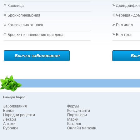
Кашлица
Джинджифил
Бронхопневмония
Череша - др
Кръвоизлив от носа
Бял имел
Бронхит и пневмония при деца
Бял трън
Намери бързо:
Заболявания
Форум
Билки
Консултанти
Народни рецепти
Партньори
Лекари
Марки
Аптеки
Каталог
Рубрики
Онлайн магазин