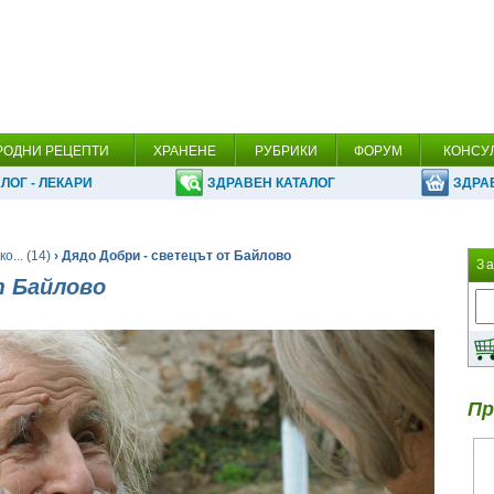
РОДНИ РЕЦЕПТИ
ХРАНЕНЕ
РУБРИКИ
ФОРУМ
КОНСУ
ЛОГ - ЛЕКАРИ
ЗДРАВЕН КАТАЛОГ
ЗДРА
о... (14)
› Дядо Добри - светецът от Байлово
З
т Байлово
Пр