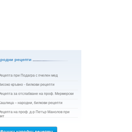
ародни рецепти
Рецепта при Подагра с пчелен мед
Високо кръвно - билкови рецепти
Рецепта за отслабване на проф. Мермерски
Кашлица – народни, билкови рецепти
Рецепта на проф. д-р Петър Манолов при
лит