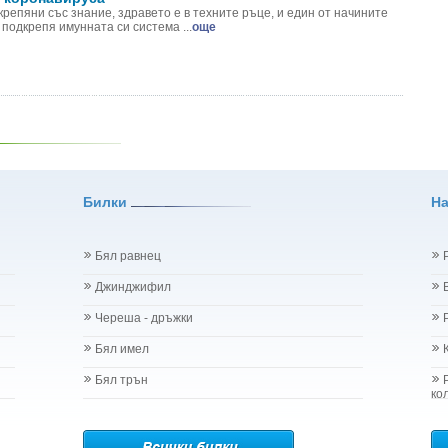
репяни със знание, здравето е в техните ръце, и един от начините
 подкрепя имунната си система ...
още
Билки
Н
Бял равнец
Джинджифил
Череша - дръжки
Бял имел
Бял трън
ко