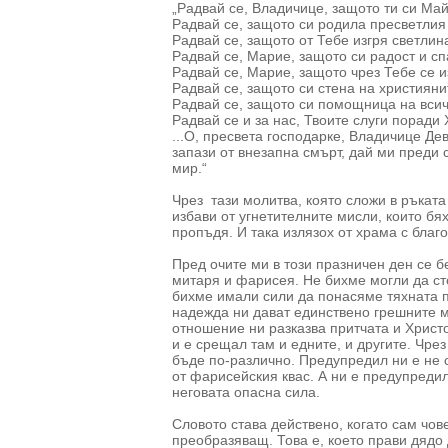
„Радвай се, Владичице, защото ти си Май
Радвай се, защото си родила пресветлия
Радвай се, защото от Тебе изгря светлин
Радвай се, Марие, защото си радост и сп
Радвай се, Марие, защото чрез Тебе се 
Радвай се, защото си стена на християни
Радвай се, защото си помощница на всичк
Радвай се и за нас, Твоите слуги поради 
...О, пресвета господарке, Владичице Д
запази от внезапна смърт, дай ми преди 
мир.“
Чрез тази молитва, която сложи в ръката 
избави от угнетителните мисли, които бя
пропъдя. И така излязох от храма с благо
Пред очите ми в този празничен ден се б
митаря и фарисея. Не бихме могли да с
бихме имали сили да понасяме тяхната пр
надежда ни дават единствено грешните 
отношение ни разказва притчата и Христо
и е срещал там и едните, и другите. Чре
бъде по-различно. Предупредил ни е не с
от фарисейския квас. А ни е предупредил
неговата опасна сила.
Словото става действено, когато сам чов
преобразяващ. Това е, което прави дядо