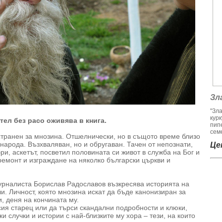
Зл
"Зл
кур
тел без расо оживява в книга.
пип
семе
 странен за мнозина. Отшелнически, но в същото време близо
 народа. Възхваляван, но и обругаван. Тачен от непознати,
Цен
ри, аскетът, посветил половината си живот в служба на Бог и
ремонт и изграждане на няколко български църкви и
журналиста Борислав Радославов възкресява историята на
и. Личност, която мнозина искат да бъде канонизиран за
, деня на кончината му.
сия старец или да търси скандални подробности и клюки,
 случки и истории с най-близките му хора – тези, на които