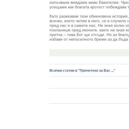
излъчване виждаме живо Евангелие. Чрез
усещаме как благата кротост побеждава
Като разказвам тази обикновена история, 
всичко, което четем в него, се е случило 
пред нас и в самите нас. Не зная колко 
покланяше пред иконите, както не зная 
притча – това Бог ще отсъди. Но аз благ
избави от непосилното бреме аз да бъда
Всички статии в "Прочетено за Вас ..."