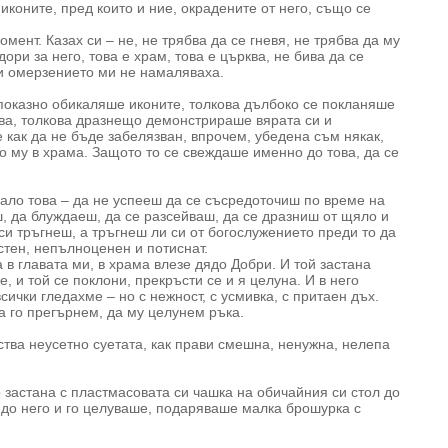
коните, пред които и ние, окрадените от него, също се
омент. Казах си – не, не трябва да се гневя, не трябва да му
ри за него, това е храм, това е църква, не бива да се
и омерзението ми не намаляваха.
показно обикаляше иконите, толкова дълбоко се покланяше
ова, толкова дразнещо демонстрираше вярата си и
 как да не бъде забелязван, впрочем, убедена съм някак,
о му в храма. Защото то се свеждаше именно до това, да се
вало това – да не успееш да се съсредоточиш по време на
, да блуждаеш, да се разсейваш, да се дразниш от щяло и
си тръгнеш, а тръгнеш ли си от богослужението преди то да
стен, непълноценен и потиснат.
 в главата ми, в храма влезе дядо Добри. И той застана
 и той се поклони, прекръсти се и я целуна. И в него
сички гледахме – но с нежност, с усмивка, с притаен дъх.
а го прегърнем, да му целунем ръка.
ства неусетно суетата, как прави смешна, ненужна, нелепа
 застана с пластмасовата си чашка на обичайния си стол до
е до него и го целуваше, подаряваше малка брошурка с