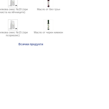
илкова смес №20 (при
Масло от бял трън
киста на яйчниците)
илкова смес №15 (при
Масло от черен кимион
псориазис)
Всички продукти