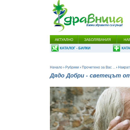
АКТУАЛНО
ЗАБОЛЯВАНИЯ
НА
КАТАЛОГ - БИЛКИ
КАТА
Начало
›
Рубрики
›
Прочетено за Вас ...
›
Накратк
Дядо Добри - светецът о