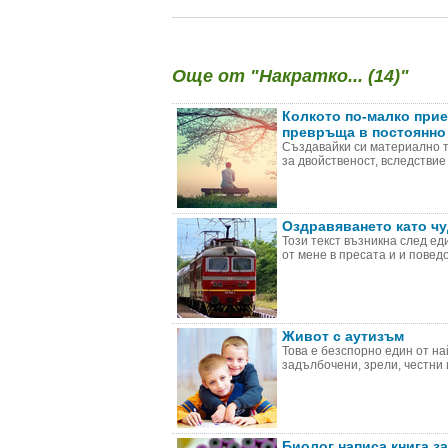
Още от "Накратко... (14)"
Колкото по-малко прие
превръща в постоянно
Създавайки си материално т
за двойственост, вследствие
Оздравяването като ч
Този текст възникна след е
от мене в пресата и и повед
Живот с аутизъм
Това е безспорно един от на
задълбочени, зрели, честни и
Биолог написа книга з