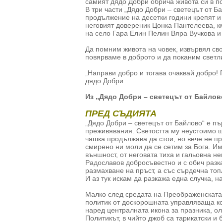
самият дядо Добри обрича живота си в п
В три части „Дядо Добри – светецът от Б
продължение на десетки години крепят и
неговият довереник Цонка Пантелеева, 
на село Гара Елин Пелин Вяра Вучкова и 
Да помним живота на човек, извървял своя
повярваме в доброто и да поканим светл
„Направи добро и тогава очаквай добро! 
дядо Добри
Из „Дядо Добри – светецът от Байло
ПРЕД СЪДИЯТА
„Дядо Добри – светецът от Байлово“ е пъ
преживявания. Светостта му неустоимо щ
чашка продължава да стои, но вече не пр
смирено ни моли да се сетим за Бога. Им
външност, от неговата тиха и гальовна н
Радославов добросъвестно и с обич разка
размахване на пръст, а със сърдечна топ
И аз тук искам да разкажа една случка, н
Малко след средата на Преображенската 
политик от доскорошната управляваща коа
наред централната икона за празника, ол
Политикът, в чийто джоб са тарикатски и