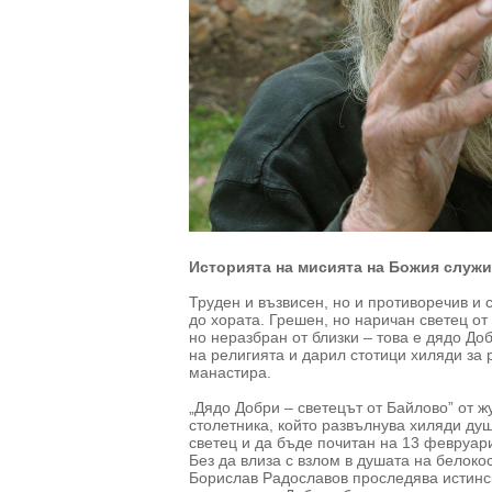
Историята на мисията на Божия служи
Труден и възвисен, но и противоречив и
до хората. Грешен, но наричан светец от
но неразбран от близки – това е дядо Доб
на религията и дарил стотици хиляди за 
манастира.
„Дядо Добри – светецът от Байлово” от 
столетника, който развълнува хиляди душ
светец и да бъде почитан на 13 февруари
Без да влиза с взлом в душата на белоко
Борислав Радославов проследява истински