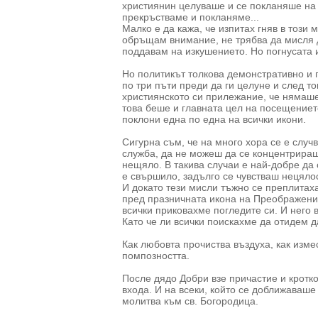
християнин целуваше и се покланяше на и
прекръстваме и покланяме...
Малко е да кажа, че изпитах гняв в този м
обръщам внимание, не трябва да мисля до
поддавам на изкушението. Но погнусата 
Но политикът толкова демонстративно и 
по три пъти преди да ги целуне и след т
християнското си прилежание, че нямаше
това беше и главната цел на посещениет
поклони една по една на всички икони.
Сигурна съм, че на много хора се е случ
служба, да не можеш да се концентрираш
нещяло. В такива случаи е най-добре да 
е свършило, задълго се чувстваш нецяло
И докато тези мисли тъжно се преплитаха
пред празничната икона на Преображение,
всички приковахме погледите си. И него в
Като че ли всички поискахме да отидем д
Как любовта прочиства въздуха, как изме
помпозността.
После дядо Добри взе причастие и кротко
входа. И на всеки, който се доближаваш
молитва към св. Богородица.