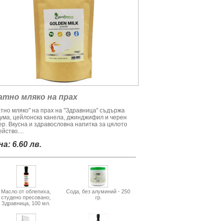
атно мляко на прах
атно мляко" на прах на "Здравница" съдържа
кума, цейлонска канела, джинджифил и черен
ер. Вкусна и здравословна напитка за цялото
йство....
а: 6.60 лв.
Масло от облепиха,
Сода, без алуминий - 250
студено пресовано,
гр.
Здравница, 100 мл.