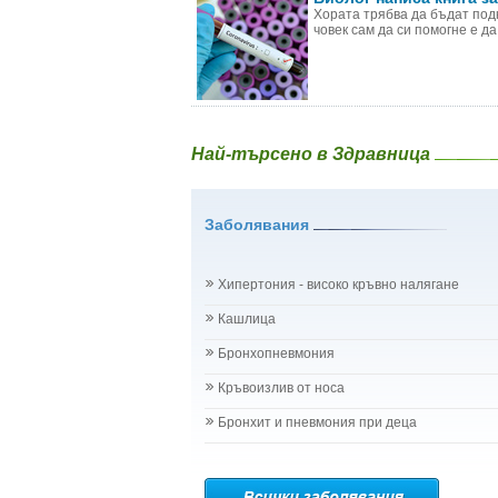
Хората трябва да бъдат подк
човек сам да си помогне е да
Най-търсено в Здравница
Заболявания
Хипертония - високо кръвно налягане
Кашлица
Бронхопневмония
Кръвоизлив от носа
Бронхит и пневмония при деца