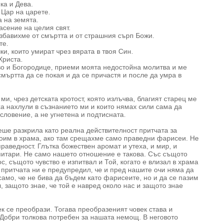
ка и Дева.
 Цар на царете.
а на земята.
асение на целия свят.
избавихме от смъртта и от страшния сърп Божи.
те.
и, които умират чрез вярата в твоя Син.
Христа.
ево и Богородице, приеми моята недостойна молитва и ме
смъртта да се покая и да се причастя и после да умра в
ми, чрез детската кротост, която излъчва, благият старец ме
ха нахлули в съзнанието ми и които нямах сили сама да
словение, а не угнетена и подтисната.
еше разкрила като реална действителност притчата за
тоим в храма, ако там срещахме само праведни фарисеи. Не
аведност. Глътка божествен аромат и утеха, и мир, и
митари. Не само нашето отношение е такова. Със същото
с, същото чувство е изпитвал и Той, когато е влизал в храма
з притчата ни е предупредил, че и пред нашите очи няма да
амо, че не бива да бъдем като фарисеите, но и да се пазим
, защото знае, че той е навред около нас и защото знае
ек се преобрази. Тогава преобразеният човек става и
 Добри толкова потребен за нашата немощ. В неговото