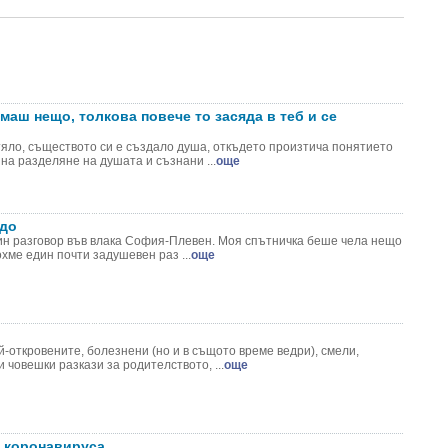
маш нещо, толкова повече то засяда в теб и се
яло, съществото си е създало душа, откъдето произтича понятието
 на разделяне на душата и съзнани ...
още
удо
дин разговор във влака София-Плевен. Моя спътничка беше чела нещо
охме един почти задушевен раз ...
още
й-откровените, болезнени (но и в същото време ведри), смели,
 човешки разкази за родителството, ...
още
а коронавируса