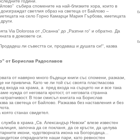
оследните години.
айлово” събира спомените на най-близките хора, които в
 доизграждат светлия образ на светеца от Байлово –
Б
кметицата на село Горно Камарци Мария Гърбова, кметицата
други.
та Via Dolorosa от „Осанна“ до „Разпни го“ и обратно. Да
ината в домовете си.
Б
Продадеш ли съвестта си, продаваш и душата си!“, казва
во” от Борислав Радославов
рвата от навярно много бъдещи книги със спомени, разкази,
е ни привлича. Като че ли той със своята пластмасова
ед входа на храма, а пред входа на сърцето ни и все така
аме нужда от неговата кротост, от неговата странна
енатрапчивост. В този смисъл книгата на Борислав
зва за светеца от Байлово. Разказва без наставления и без
лота.
а която станах свидетел.
служба в храма „Св. Александър Невски“ влезе известен
лиция, започна да се покланя, да се кръсти, да целува
тарните икони, чудотворната икона на Богородица...
 бандитски откраднатите наши пари, като ревностен