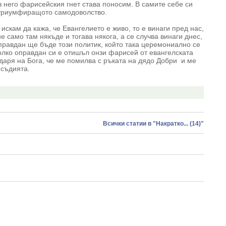
 него фарисейския гнет става поносим. В самите себе си
 триумфиращото самодоволство.
искам да кажа, че Евангелието е живо, то е винаги пред нас,
не само там някъде и тогава някога, а се случва винаги днес,
оправдан ще бъде този политик, който така церемониално се
колко оправдан си е отишъл онзи фарисей от евангелската
одаря на Бога, че ме помилва с ръката на дядо Добри и ме
 съдията.
Всички статии в "Накратко... (14)"