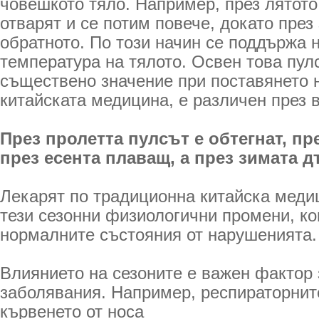
човешкото тяло. Например, през лятото
отварят и се потим повече, докато през
обратното. По този начин се поддържа
температура на тялото. Освен това пулс
съществено значение при поставянето н
китайската медицина, е различен през в
През пролетта пулсът е обтегнат, пр
през есента плаващ, а през зимата д
Лекарят по традиционна китайска меди
тези сезонни физиологични промени, ко
нормалните състояния от нарушенията.
Влиянието на сезоните е важен фактор 
заболявания. Например, респираторнит
кървенето от носа