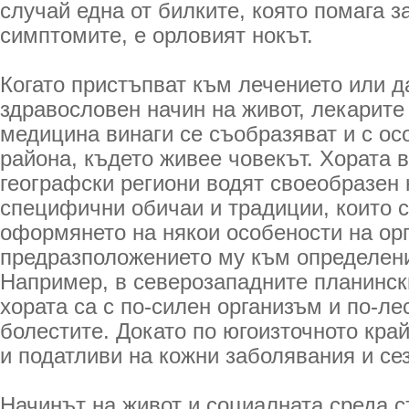
случай една от билките, която помага з
симптомите, е орловият нокът.
Когато пристъпват към лечението или д
здравословен начин на живот, лекарите
медицина винаги се съобразяват и с ос
района, където живее човекът. Хората 
географски региони водят своеобразен 
специфични обичаи и традиции, които с
оформянето на някои особености на ор
предразположението му към определен
Например, в северозападните планинск
хората са с по-силен организъм и по-ле
болестите. Докато по югоизточното кра
и податливи на кожни заболявания и се
Начинът на живот и социалната среда с