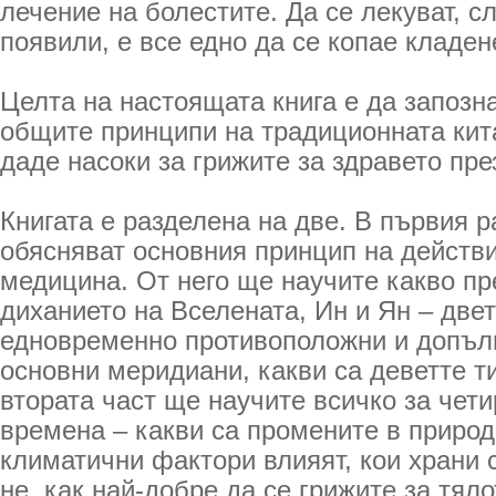
лечение на болестите. Да се лекуват, сл
появили, е все едно да се копае кладен
Целта на настоящата книга е да запозн
общите принципи на традиционната кит
даде насоки за грижите за здравето пре
Книгата е разделена на две. В първия р
обясняват основния принцип на действи
медицина. От него ще научите какво пр
диханието на Вселената, Ин и Ян – две
едновременно противоположни и допълв
основни меридиани, какви са деветте т
втората част ще научите всичко за чет
времена – какви са промените в природ
климатични фактори влияят, кои храни 
не, как най-добре да се грижите за тялот