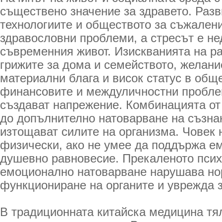
съществено значение за здравето. Разв
технологиите и обществото за съжален
здравословни проблеми, а стресът е не
съвременния живот. Изискванията на ра
грижите за дома и семейството, желани
материални блага и висок статус в общ
финансовите и междуличностни пробле
създават напрежение. Комбинацията от
до допълнително натоварване на съзнан
изтощават силите на организма. Човек 
физически, ако не умее да поддържа е
душевно равновесие. Прекаленото псих
емоционално натоварване нарушава н
функциониране на органите и уврежда 
В традиционната китайска медицина тял