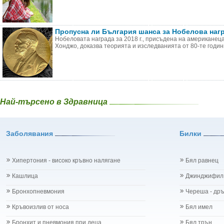
Пропусна ли България шанса за Нобелова нагр
Нобеловата награда за 2018 г., присъдена на американец
Хонджо, доказва теорията и изследванията от 80-те години
Най-търсено в Здравница
Заболявания
Билки
Хипертония - високо кръвно налягане
Бял равнец
Кашлица
Джинджифил
Бронхопневмония
Череша - др
Кръвоизлив от носа
Бял имел
Бронхит и пневмония при деца
Бял трън