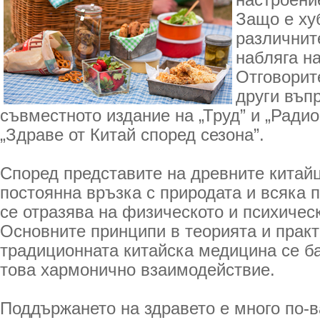
настроени
Защо е ху
различнит
набляга н
Отговорите
други въп
съвместното издание на „Труд” и „Радио
„Здраве от Китай според сезона”.
Според представите на древните китайц
постоянна връзка с природата и всяка
се отразява на физическото и психичес
Основните принципи в теорията и практ
традиционната китайска медицина се б
това хармонично взаимодействие.
Поддържането на здравето е много по-в