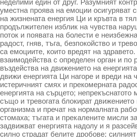
неделими един от друг. Разумният контр
уместна проява на емоции осигуряват 
на жизнената енергия Ци и кръвта в тя
продължителен изблик на чувства нару
поток и появата на болести е неизбежн
радост, гняв, тъга, безпокойство и трево
са емоциите, които вредят на здравето.
взаимодейства с определен орган и по 
въздейства на движението на енергията
движи енергията Ци нагоре и вреди на 
истеричният смях и прекомерната радо
енергията на сърцето; непрекъснатото 
също и тревогата блокират движението 
организма и пречат на нормалната рабо
стомаха; тъгата и прекалените мисли з
задвижват енергията надолу и я разсейва
силно страдат белите дробове; силният