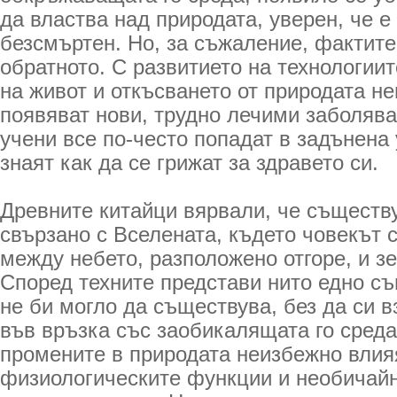
да властва над природата, уверен, че е
безсмъртен. Но, за съжаление, фактите
обратното. С развитието на технологиит
на живот и откъсването от природата н
появяват нови, трудно лечими заболява
учени все по-често попадат в задънена 
знаят как да се грижат за здравето си.
Древните китайци вярвали, че съществ
свързано с Вселената, където човекът 
между небето, разположено отгоре, и зе
Според техните представи нито едно с
не би могло да съществува, без да си в
във връзка със заобикалящата го среда
промените в природата неизбежно влия
физиологическите функции и необичай