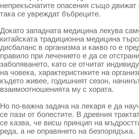
непрекъснатите опасения също движат 
така се увреждат бъбреците.
Докато западната медицина лекува сам
китайската традиционна медицина търс
дисбаланс в организма и какво го е пр
правило при лечението е да се отстран
заболяването, като се отчитат индивид
на човека, характеристиките на организ
където живее, годишният сезон, начинъ
взаимоотношенията му с хората.
Но по-важна задача на лекаря е да нау
се пази от болестите. В древния тракта
се казва, че висш принцип на мъдростт
реда, а не оправянето на безпорядъка.