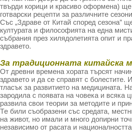
твърди корици и красиво оформена) щ
готварски рецепти за различните сезони
Със „Здраве от Китай според сезона” щ
културата и философията на една мисти
събрания през хилядолетията опит и пр
здравето.
За традиционната китайска 
От древни времена хората търсят начин
здравето и да се справят с болестите. 
тласък за развитието на медицината. На
зародила с появата на човека и всяка 
развила свои теории за методите и при
Те били съобразени със средата, местн
на живот, но имали и много допирни точ
независимо от расата и националността