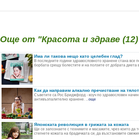
Още от "Красота и здраве (12)
Има ли такова нещо като целебен глад?
В последните години здравословното хранене стана все по
борбата срещу болестите и на ползите от добрата диета въ
Как да направим алкално пречистване на тяло
Съветите са Рос Бриджфорд - коуч по здравословен начин
антивъзпалително хранене. ...
още
Японската революция в грижата за кожата
Ще се запознаете с техниките и масажите, чрез които да т
стегнете кожата на брадичката си, да възстановите свежия 