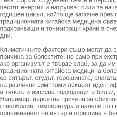
лека форма. Студеният сезон е период, 
пестят енергия и натрупват сили за нач
годишен цикъл, който ще започне през 
традиционната китайска медицина съве
подхранващи и тонизиращи храни в сне
дни.
Климатичните фактори също могат да с
причина за болестите, но само при екс
ако организмът е твърде слаб, за да им
традиционната китайска медицина боле
са вятърът, студът, горещината, влагата
на различни симптоми лекарят иденти
в тялото и изписва подходящите билки, з
Например, вероятна причина за обикно
главоболие, температура и налепи по г
проникването на вятър и горещина в бе