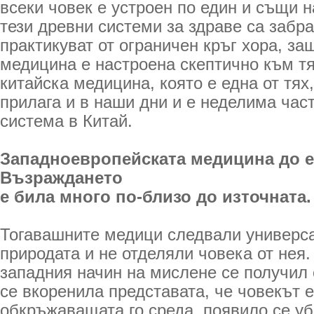
всеки човек е устроен по един и същи н
тези древни системи за здраве са забр
практикуват от ограничен кръг хора, з
медицина е настроена скептично към т
китайска медицина, която е една от тях
прилага и в наши дни и е неделима част
система в Китай.
Западноевропейската медицина до е
Възраждането
е била много по-близо до източната.
Тогавашните медици следвали универса
природата и не отделяли човека от нея.
западния начин на мислене се получил 
се вкоренила представата, че човекът 
обкръжаващата го среда, появило се у