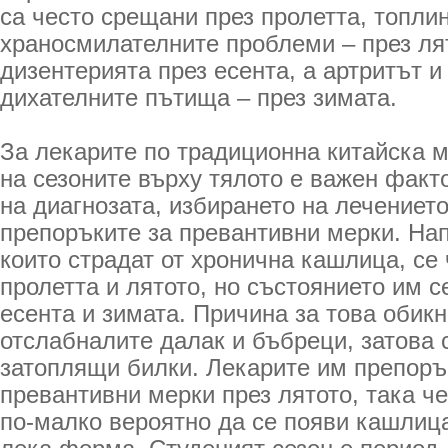
са често срещани през пролетта, топли
храносмилателните проблеми – през ля
дизентерията през есента, а артритът и
дихателните пътища – през зимата.
За лекарите по традиционна китайска 
на сезоните върху тялото е важен факт
на диагнозата, избирането на лечението
препоръките за превантивни мерки. Нап
които страдат от хронична кашлица, се 
пролетта и лятото, но състоянието им 
есента и зимата. Причина за това обик
отслабналите далак и бъбреци, затова 
затоплящи билки. Лекарите им препоръ
превантивни мерки през лятото, така че
по-малко вероятно да се появи кашлица