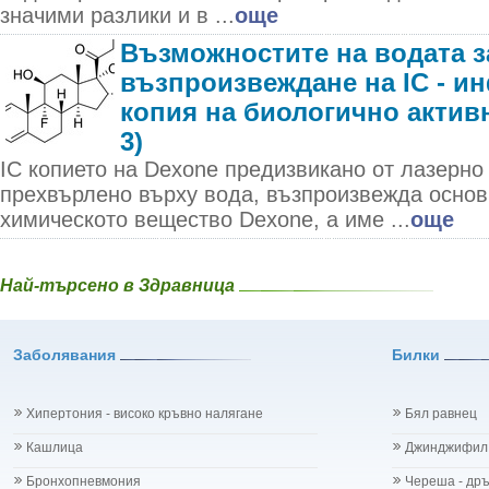
значими разлики и в ...
още
Възможностите на водата з
възпроизвеждане на IC - 
копия на биологично актив
3)
IC копието на Dexone предизвикано от лазерно
прехвърлено върху вода, възпроизвежда основ
химическото вещество Dexone, а име ...
още
Най-търсено в Здравница
Заболявания
Билки
Хипертония - високо кръвно налягане
Бял равнец
Кашлица
Джинджифил
Бронхопневмония
Череша - др