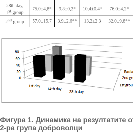
28th day,
75,0±4,8*
9,8±0,2*
10,4±0,4*
76,0±4,2*
st
1
group
nd
57,0±15,7
3,9±2,6**
13,2±2,3
32,0±9,8**
2
group
Фигура 1. Динамика на резултатите о
2-ра група доброволци