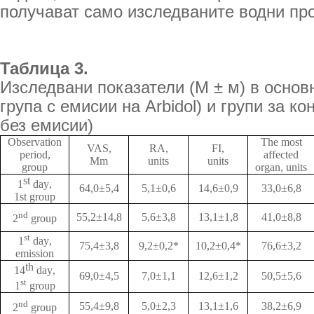
получават само изследваните водни пр
Таблица 3.
Изследвани показатели (М ± м) в основн
група с емисии на Arbidol) и групи за ко
без емисии)
Observation
The most
VAS
,
RA
,
FI
,
period
,
affected
Mm
units
units
group
organ, units
st
1
day
,
64,0±5,4
5,1±0,6
14,6±0,9
33,0±6,8
1
st
group
nd
55,2±14,8
5,6±3,8
13,1±1,8
41,0±8,8
2
group
st
1
day
,
75,4±3,8
9,2±0,2*
10,2±0,4*
76,6±3,2
emission
th
14
day
,
69,0±4,5
7,0±1,1
12,6±1,2
50,5±5,6
st
1
group
nd
55,4±9,8
5,0±2,3
13,1±1,6
38,2±6,9
2
group