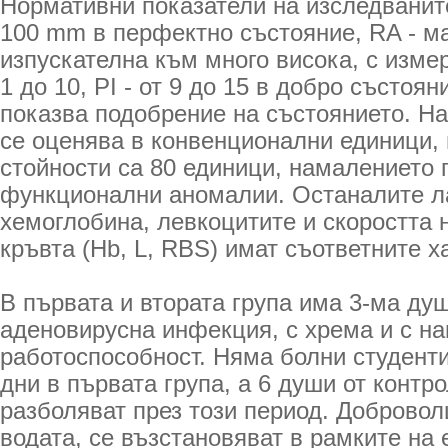
Нормативни показатели на изследванит
100 mm в перфектно състояние, RA - м
изпускателна към много висока, с изме
1 до 10, PI - от 9 до 15 в добро състоя
показва подобрение на състоянието. На
се оценява в конвенционални единици,
стойности са 80 единици, намалението 
функционални аномалии. Останалите л
хемоглобина, левкоцитите и скоростта 
кръвта (Hb, L, RBS) имат съответните х
В първата и втората група има 3-ма душ
аденовирусна инфекция, с хрема и с н
работоспособност. Няма болни студенти
дни в първата група, а 6 души от контро
разболяват през този период. Добровол
водата, се възстановяват в рамките на 