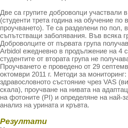
Две са групите доброволци участвали в
(студенти трета година на обучение по 
проучването). Те са разделени по пол, в
съпътстващи заболявания. Във всяка г
Доброволците от първата група получав
Arbidol ежедневно в продължение на 4 
студентите от втората група не получав
Проучването е проведено от 29 септемвр
октомври 2011 г. Методи за мониторинг:
здравословното състояние чрез VAS (в
скала), проучване на нивата на адаптац
на фотоните (PI) и определяне на най-з
анализ на урината и кръвта.
Резултати