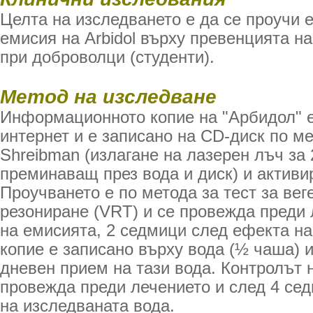
Целта на изследването е да се проучи 
емисия на Arbidol върху превенцията н
при доброволци (студенти).
Метод на изследване
Информационното копие на "Арбидол" е
интернет и е записано на CD-диск по м
Shreibman (излагане на лазерен лъч за 
преминаващ през вода и диск) и активи
Проучването е по метода за тест за вег
резониране (VRT) и се провежда преди 
на емисията, 2 седмици след ефекта на
копие е записано върху вода (½ чаша) 
дневен прием на тази вода. Контролът н
провежда преди лечението и след 4 се
на изследваната вода.