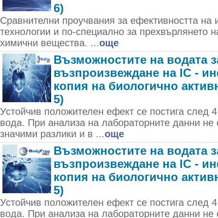
6)
Сравнителни проучвания за ефективността на
технологии и по-специално за прехвърлянето н
химични вещества. ...
още
Възможностите на водата з
възпроизвеждане на IC - 
копия на биологично актив
5)
Устойчив положителен ефект се постига след 
вода. При анализа на лабораторните данни не 
значими разлики и в ...
още
Възможностите на водата з
възпроизвеждане на IC - 
копия на биологично актив
5)
Устойчив положителен ефект се постига след 
вода. При анализа на лабораторните данни не 