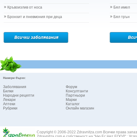
Кръвоизлив от носа
Бял имел
Бронхит и пневмония при деца
Бял трън
Намери бързо:
Заболявания
Форум
Билки
Консултанти
Народни рецепти
Партньори
Лекари
Марки
Аптеки
Каталог
Рубрики
Онлайн магазин
Copyright © 2006-2022 Zdravnitza.com Всички права запа
Zdravnitza.com е собственост на "Ню Ес Нет ЕООД" :
Усло