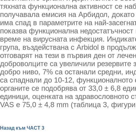
тяхната функционална активност се наб
получавала емисия на Арбидол, докато 
има спад в параметрите на най-засегнат
показва функционална недостатъчност 
време на вирусната инфекция. Индикат
група, въздействана с Arbidol в продъл
отговарят на тези в първия ден от лече
доброволците са увеличили резервите 
добро ниво, 7% са останали средни, ин
са спаднали до 10-12, функционалното 
органите се подобрява от 33,0 ± 6,8 един
единици, оценката на здравословното 
VAS е 75,0 ± 4,8 mm (таблица 3, фигури 
Назад към ЧАСТ 3