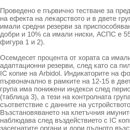
Проведено е първично тестване за пре
на ефекта на лекарството и в двете гру
имали средни резерви за приспособява
добри и 10% са имали ниски, АСПС е 55
фигура 1 и 2).
Осемдесет процента от хората са имал
адаптационни резерви, след като са пи
IC копие на Arbidol. Индикаторите на ф
първоначално в рамките на 12-15 в две
група има понижени индекси след пери
(таблица 3), а тези на контролната груп
съответствие с данните на устройството
Възстановяването на клетъчния имунит
наблюдава след въздействието с IC коп
засегнатите органи и дори пълното въз