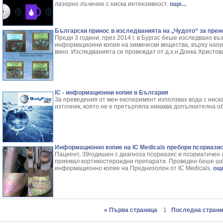
лазерно лъчение с ниска интензивност.
още...
Български принос в изследванията на „Чудото“ за прен
Преди 3 години, през 2014 г. в Бургас беше изследвано въ
информационни копия на химически вещества, върху напит
вино. Изследванията се провеждат от д.х.н.Донка Христов
IC - информационни копия в България
За преведения от мен експеримент използвах вода с нис
източник, която не е претърпяла никаква допълнителна об
Информационно копие на IC Medicals пребори псориазис
Пациент, 39годишен с диагноза псориазис и псориатичен а
приемал кортикостероидни препарати. Проведен беше шес
информационно копие на Преднизолон от IC Medicals.
още
« Първа страница
1
Последна страни