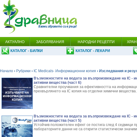
АКТУАЛНО
ЗАБОЛЯВАНИЯ
НАРОДНИ РЕЦЕПТИ
ХРАН
КАТАЛОГ - БИЛКИ
КАТАЛОГ - ЛЕКАРИ
Начало
›
Рубрики
›
IC Medicals- Информационни копия
› Изследвания и резу
Възможностите на водата за възпроизвеждане на IC - 
активни вещества (част 6)
Сравнителни проучвания за ефективността на информаци
прехвърлянето на IC копия на отделни химични вещества.
Възможностите на водата за възпроизвеждане на IC - 
активни вещества (част 5)
Устойчив положителен ефект се постига след 4 седмици п
лабораторните данни не са открити статистически значими