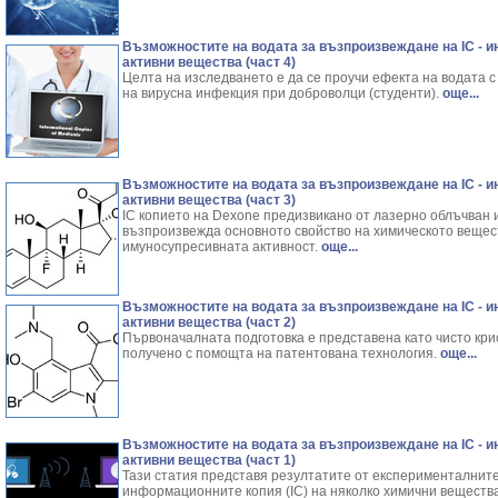
Възможностите на водата за възпроизвеждане на IC - 
активни вещества (част 4)
Целта на изследването е да се проучи ефекта на водата с
на вирусна инфекция при доброволци (студенти).
още...
Възможностите на водата за възпроизвеждане на IC - 
активни вещества (част 3)
IC копието на Dexone предизвикано от лазерно облъчван 
възпроизвежда основното свойство на химическото вещест
имуносупресивната активност.
още...
Възможностите на водата за възпроизвеждане на IC - 
активни вещества (част 2)
Първоначалната подготовка е представена като чисто крист
получено с помощта на патентована технология.
още...
Възможностите на водата за възпроизвеждане на IC - 
активни вещества (част 1)
Тази статия представя резултатите от експерименталните
информационните копия (IC) на няколко химични вещества