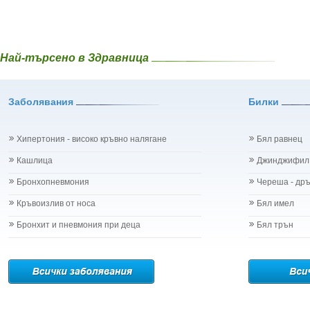
Най-търсено в Здравница
Заболявания
Билки
Хипертония - високо кръвно налягане
Бял равнец
Кашлица
Джинджифил
Бронхопневмония
Череша - др
Кръвоизлив от носа
Бял имел
Бронхит и пневмония при деца
Бял трън