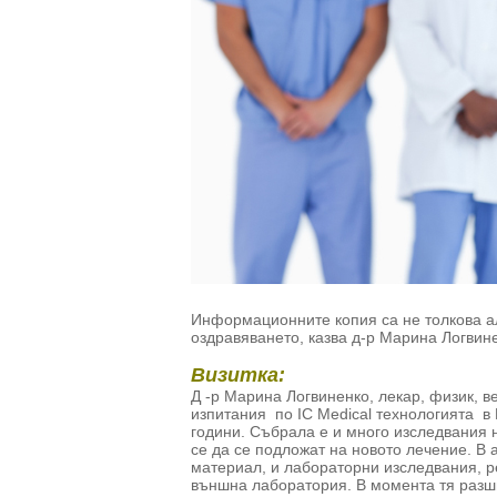
Информационните копия са не толкова ал
оздравяването, казва д-р Марина Логвин
Визитка:
Д -р Марина Логвиненко, лекар, физик, в
изпитания по IC Medical технологията в 
години. Събрала е и много изследвания 
се да се подложат на новото лечение. В 
материал, и лабораторни изследвания, р
външна лаборатория. В момента тя разш