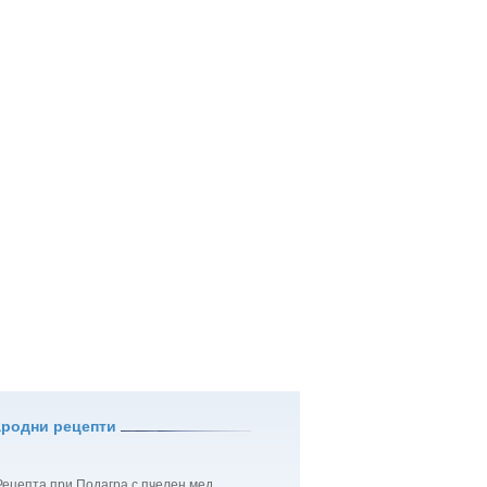
ародни рецепти
Рецепта при Подагра с пчелен мед