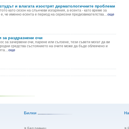
 студът и влагата изострят дерматологичните проблеми
ото като сезон на слънчеви изгаряния, а есента - като време за
 е, че именно есента е период на сериозни предизвикателства....
още
и за раздразнени очи
с за зачервени очи, парене или сълзене, тези съвети могат да ви
иродни средства състоянието на очите може да бъде облекчено и
а....
още
Билки
Н
Бял равнец