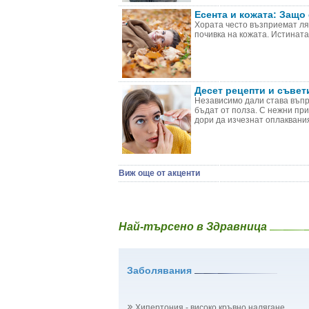
Есента и кожата: Защо
Хората често възприемат лят
почивка на кожата. Истината
Десет рецепти и съвет
Независимо дали става въпро
бъдат от полза. С нежни пр
дори да изчезнат оплакваният
Виж още от акценти
Най-търсено в Здравница
Заболявания
Хипертония - високо кръвно налягане