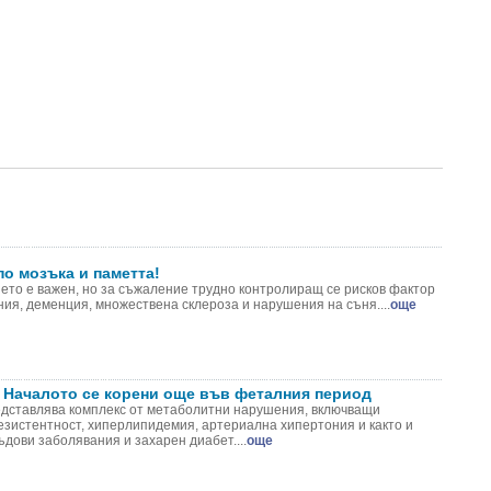
по мозъка и паметта!
ето е важен, но за съжаление трудно контролиращ се рисков фактор
ия, деменция, множествена склероза и нарушения на съня....
още
 Началото се корени още във феталния период
дставлява комплекс от метаболитни нарушения, включващи
езистентност, хиперлипидемия, артериална хипертония и както и
дови заболявания и захарен диабет....
още