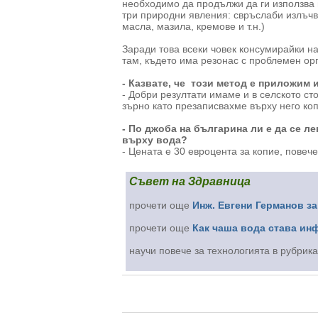
необходимо да продължи да ги използва 
три природни явления: свръслаби излъчв
масла, мазила, кремове и т.н.)
Заради това всеки човек консумирайки н
там, където има резонас с проблемен ор
- Казвате, че този метод е приложим 
- Добри резултати имаме и в селското ст
зърно като презаписвахме върху него коп
- По джоба на българина ли е да се л
върху вода?
- Цената е 30 евроцента за копие, повеч
Съвет на Здравница
прочети още
Инж. Евгени Германов за
прочети още
Как чаша вода става ин
научи повече за технологията в рубрик