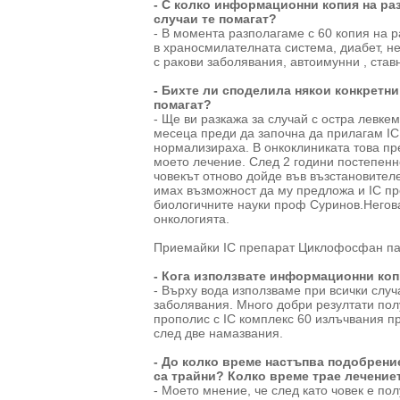
- С колко информационни копия на ра
случаи те помагат?
- В момента разполагаме с 60 копия на 
в храносмилателната система, диабет, н
с ракови заболявания, автоимунни , ставн
- Бихте ли споделила някои конкретни
помагат?
- Ще ви разкажа за случай с остра левке
месеца преди да започна да прилагам IC 
нормализираха. В онкоклиниката това пр
моето лечение. След 2 години постепенн
човекът отново дойде във възстановителен
имах възможност да му предложа и IC пр
биологичните науки проф Суринов.Негова
онкологията.
Приемайки IC препарат Циклофосфан пац
- Кога използвате информационни копи
- Върху вода използваме при всички слу
заболявания. Много добри резултати пол
прополис с IC комплекс 60 излъчвания п
след две намазвания.
- До колко време настъпва подобрени
са трайни? Колко време трае лечение
- Моето мнение, че след като човек е по