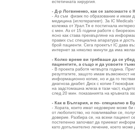
естетичната хирургия.
- Д-р Логвиненко, как се запознахте с 
- Аз съм физик по образование и имам д
медицина (иглотерапевт). За IC Medicals
колежка от Урал.Тя е постигнала интерес
с мен. Аз от 15 години работя с биорезо
ясно как става прехвърляне на информац
правих със специална апаратура и достъ
брой пациенти. Сега проектът IC дава въ
интернет за няколко минути да има жела
- Колко време ви трябваше да се убед
пациентите, а също и да усвоите тънк
- В проекта работя четвърта година. При
резултатите, защото имам възможност н
информационно копие, но и да го тества
диагноза диабет. Диск с копие Глюкофаж
на задстомашна жлеза в тази част, къдет
след 20 мин. показанията на кръвната за
- Как в България, и по- специално в Б
- Хората, които имат недоверие може би 
от любопитство, но повлиявайки се, полу
доверие. Разбира се, на всеки пациент с
постепенно започват да приемат информ
като допълнително лечение, което може 