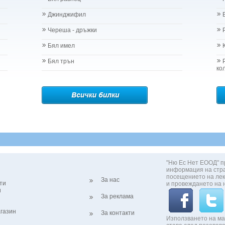
Джинджифил
Череша - дръжки
Бял имел
Бял трън
ко
"Ню Ес Нет ЕООД" п
информация на стр
посещението на лек
За нас
ти
и провеждането на 
и
За реклама
газин
За контакти
Използването на ма