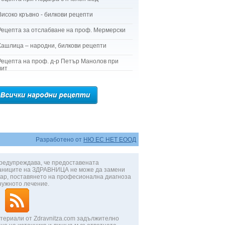
Високо кръвно - билкови рецепти
Рецепта за отслабване на проф. Мермерски
Кашлица – народни, билкови рецепти
Рецепта на проф. д-р Петър Манолов при
лит
Разработено от
НЮ ЕС НЕТ ЕООД
редупреждава, че предоставената
аниците на ЗДРАВНИЦА не може да замени
ар, поставянето на професионална диагноза
нужното лечение.
териали от Zdravnitza.com задължително