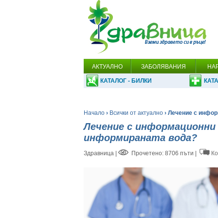
АКТУАЛНО
ЗАБОЛЯВАНИЯ
НА
КАТАЛОГ - БИЛКИ
КАТА
Начало
›
Всички от актуално
› Лечение с инфор
Лечение с информационни к
информираната вода?
Здравница
|
Прочетено: 8706 пъти |
Ко