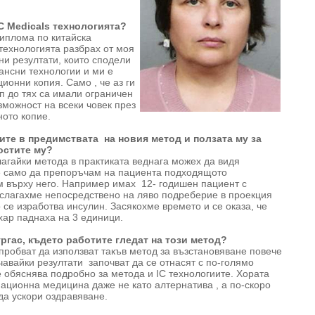
IC Medicals технологията?
иплома по китайска
 технологията разбрах от моя
ни резултати, които сподели
нансни технологии и ми е
ионни копия. Само , че аз ги
п до тях са имали ограничен
зможност на всеки човек през
ното копие.
ите в предимствата на новия метод и ползата му за
остите му?
лагайки метода в практиката веднага можех да видя
е само да препоръчам на пациента подходящото
м върху него. Например имах 12- годишен пациент с
 слагахме непосредствено на ляво подреберие в проекция
о се изработва инсулин. Засякохме времето и се оказа, че
хар паднаха на 3 единици.
ургас, където работите гледат на този метод?
пробват да използват такъв метод за възстановяване повече
чавайки резултати започват да се отнасят с по-голямо
е обяснява подробно за метода и IC технологиите. Хората
ационна медицина даже не като алтернатива , а по-скоро
да ускори оздравяване.