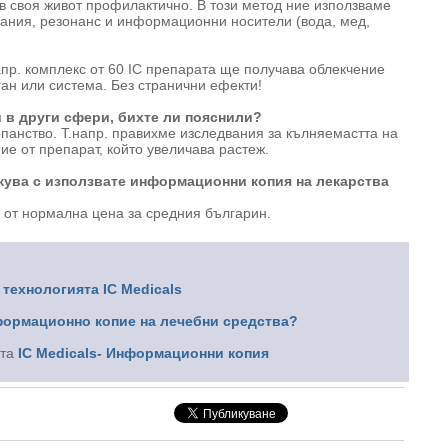
в своя живот профилактично. В този метод ние използваме
ания, резонанс и информационни носители (вода, мед,
апр. комплекс от 60 IC препарата ще получава облекчение
ган или система. Без странични ефекти!
и в други сфери, бихте ли пояснили?
опанство. Т.напр. правихме изследвания за кълняемастта на
ие от препарат, който увеличава растеж.
екува с използвате информационни копия на лекарства
е от нормална цена за средния българин.
 технологията IC Medicals
формационно копие на лечебни средства?
ата
IC Medicals- Информационни копия