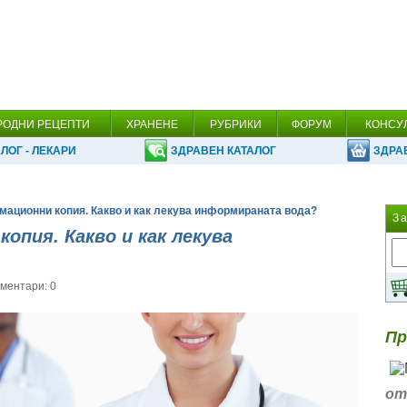
РОДНИ РЕЦЕПТИ
ХРАНЕНЕ
РУБРИКИ
ФОРУМ
КОНСУ
ЛОГ - ЛЕКАРИ
ЗДРАВЕН КАТАЛОГ
ЗДРА
мационни копия. Какво и как лекува информираната вода?
З
опия. Какво и как лекува
ментари: 0
Пр
от