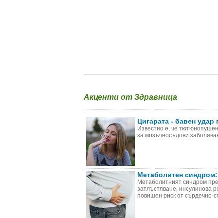
Акценти от Здравница
Цигарата - бавен удар 
Известно е, че тютюнопушен
за мозъчносъдови заболяван
Метаболитен синдром:
Метаболитният синдром пре
затлъстяване, инсулинова р
повишен риск от сърдечно-съ