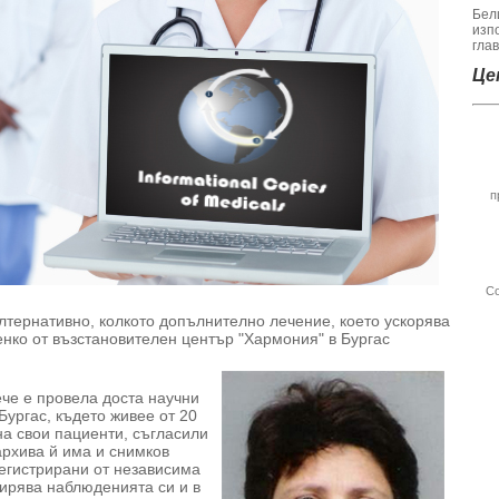
Бел
изп
гла
Цен
п
Со
тернативно, колкото допълнително лечение, което ускорява
енко от възстановителен център "Хармония" в Бургас
ече е провела доста научни
Бургас, където живее от 20
на свои пациенти, съгласили
архива й има и снимков
егистрирани от независима
ирява наблюденията си и в