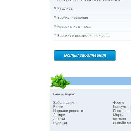
Кашлица
Бронхопневмония
Кръвоизлив от носа
Бронхит и пневмония при деца
Намери бързо:
Заболявания
Форум
Билки
Консултан
Народни рецепти
Партньор
Лекари
Марки
Аптеки
Каталог
Рубрики
Онлайн ма