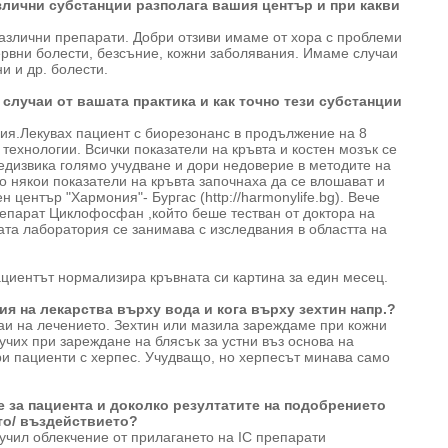
злични субстанции разполага вашия център и при какви
различни препарати. Добри отзиви имаме от хора с проблеми
ервни болести, безсъние, кожни заболявания. Имаме случаи
и и др. болести.
 случаи от вашата практика и как точно тези субстанции
мия.Лекувах пациент с биорезонанс в продължение на 8
технологии. Всички показатели на кръвта и костен мозък се
едизвика голямо учудване и дори недоверие в методите на
о някои показатели на кръвта започнаха да се влошават и
 център "Хармония"- Бургас (http://harmonylife.bg). Вече
епарат Циклофосфан ,който беше тестван от доктора на
та лаборатория се занимава с изследвания в областта на
иентът нормализира кръвната си картина за един месец.
я на лекарства върху вода и кога върху зехтин напр.?
чаи на лечението. Зехтин или мазила зареждаме при кожни
учих при зареждане на блясък за устни въз основа на
ри пациенти с херпес. Учудващо, но херпесът минава само
е за пациента и доколко резултатите на подобрението
то/ въздействието?
лучил облекчение от прилагането на IC препарати