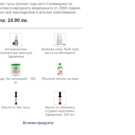
ият трън (познат още като Силимарин) се
олзва в народната медицината от 2000 години,
вно при чернодробни и жлъчни заболявания....
а: 14.90 лв.
Безалкохолна
Билкова смес №20 (при
рополисова тинктура -
киста на яйчниците)
Здравница
да, без алуминий - 250
Ябълков пектин на прах
гр.
Масло от бял трън
Масло от облепиха,
студено пресовано,
Здравница, 100 мл.
Всички продукти