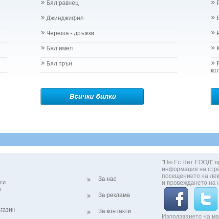
Бял равнец
Джинджифил
Череша - дръжки
Бял имел
Бял трън
ко
"Ню Ес Нет ЕООД" п
информация на стр
посещението на лек
За нас
ти
и провеждането на 
и
За реклама
газин
За контакти
Използването на ма