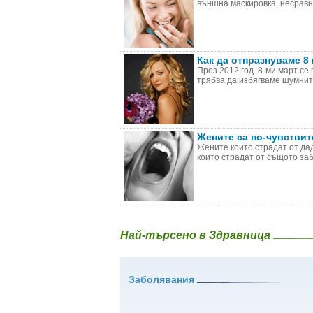
външна маскировка, несравни
Как да отпразнуваме 8
През 2012 год. 8-ми март се 
трябва да избягваме шумните
Жените са по-чувствит
Жените които страдат от да
които страдат от същото забо
Най-търсено в Здравница
Заболявания