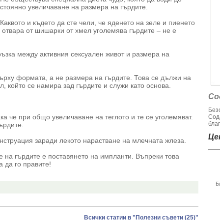
стоянно увеличаване на размера на гърдите.
Каквото и където да сте чели, че яденето на зеле и пиенето
 отвара от шишарки от хмел уголемява гърдите – не е
зка между активния сексуален живот и размера на
ърху формата, а не размера на гърдите. Това се дължи на
л, който се намира зад гърдите и служи като основа.
Со
Без
ка че при общо увеличаване на теглото и те се уголемяват.
Сод
благ
ърдите.
Цен
нструация заради лекото нарастване на млечната жлеза.
 на гърдите е поставянето на импланти. Въпреки това
а да го правите!
Б
Всички статии в "Полезни съвети (25)"