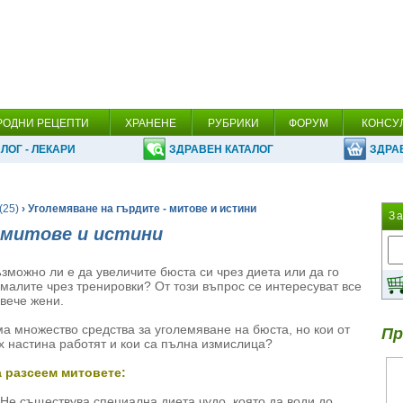
РОДНИ РЕЦЕПТИ
ХРАНЕНЕ
РУБРИКИ
ФОРУМ
КОНСУ
ЛОГ - ЛЕКАРИ
ЗДРАВЕН КАТАЛОГ
ЗДРА
(25)
› Уголемяване на гърдите - митове и истини
З
 митове и истини
зможно ли е да увеличите бюста си чрез диета или да го
малите чрез тренировки? От този въпрос се интересуват все
вече жени.
а множество средства за уголемяване на бюста, но кои от
Пр
х настина работят и кои са пълна измислица?
 разсеем митовете:
Не съществува специална диета чудо, която да води до