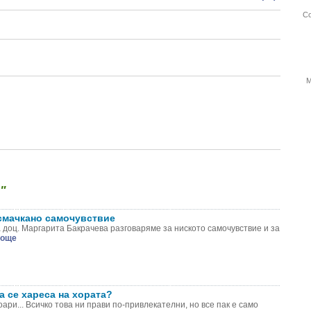
Со
М
"
 смачкано самочувствие
 доц. Маргарита Бакрачева разговаряме за ниското самочувствие и за
още
а се хареса на хората?
оари... Всичко това ни прави по-привлекателни, но все пак е само