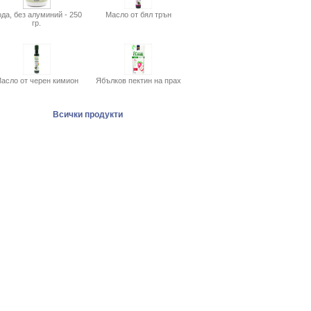
да, без алуминий - 250
Масло от бял трън
гр.
асло от черен кимион
Ябълков пектин на прах
Всички продукти