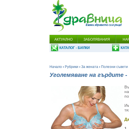
АКТУАЛНО
ЗАБОЛЯВАНИЯ
НА
КАТАЛОГ - БИЛКИ
КАТА
Начало
›
Рубрики
›
За жената
›
Полезни съвети 
Уголемяване на гърдите -
Въ
на
по
Им
тя
Да
1.