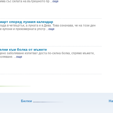
ма със силата на вътрешното пр ...
още
 март според лунния календар
пада в четвъртък, а луната е в Дева. Това означава, че на този ден
 купони и прекомерната употр ...
още
елни към болка от мъжете
дено заболяване изпитват доста по-силна болка, спрямо мъжете,
ляване. ...
още
Билки
Н