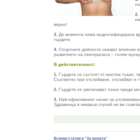
по
2.
на
вярно!
3.
До момента няма индентифицирана връ
гърдите.
4.
Спортните дейности оказват влияние в
развитието на пекторалиса – голям муску
В действителност:
1.
Гърдите се състоят от мастна тъкан, та
Съответно при отслабване, отслабват и г
2.
Гърдите се увеличават точно преди ме
3.
Най-ефективният начин за уголемяване
Здравница в никакъв случай не ви съветв
Всички статии в "За жената"