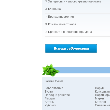
Хипертония - високо кръвно налягане
Кашлица
Бронхопневмония
Кръвоизлив от носа
Бронхит и пневмония при деца
Намери бързо:
Заболявания
Форум
Билки
Консултан
Народни рецепти
Партньор
Лекари
Марки
Аптеки
Каталог
Рубрики
Онлайн ма