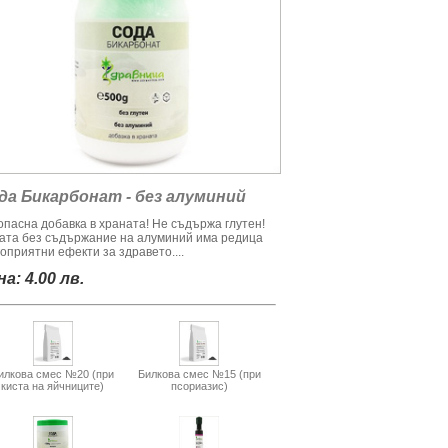
да Бикарбонат - без алуминий
опасна добавка в храната! Не съдържа глутен!
ата без съдържание на алуминий има редица
оприятни ефекти за здравето....
а: 4.00 лв.
илкова смес №20 (при
Билкова смес №15 (при
киста на яйчниците)
псориазис)