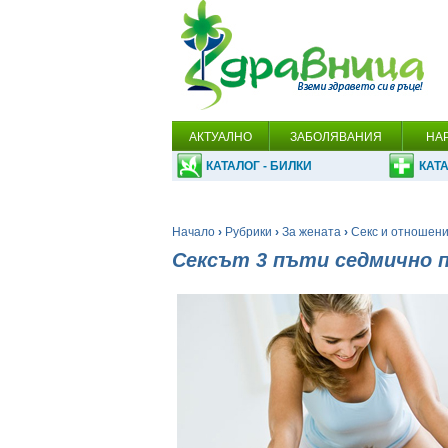
АКТУАЛНО
ЗАБОЛЯВАНИЯ
НА
КАТАЛОГ - БИЛКИ
КАТА
Начало
›
Рубрики
›
За жената
›
Секс и отношени
Сексът 3 пъти седмично п