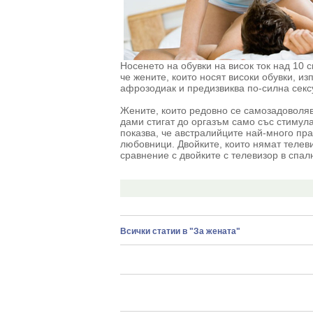
Носенето на обувки на висок ток над 10 
че жените, които носят високи обувки, и
афрозодиак и предизвиква по-силна секс
Жените, които редовно се самозадоволява
дами стигат до оргазъм само със стимула
показва, че австралийците най-много пра
любовници. Двойките, които нямат телевиз
сравнение с двойките с телевизор в спал
Всички статии в "За жената"