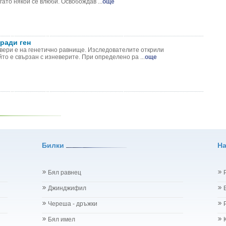
гато някой се влюби. Освобождав ...
още
ради ген
вери е на генетично равнище. Изследователите открили
то е свързан с изневерите. При определено ра ...
още
Билки
Н
Бял равнец
Джинджифил
Череша - дръжки
Бял имел