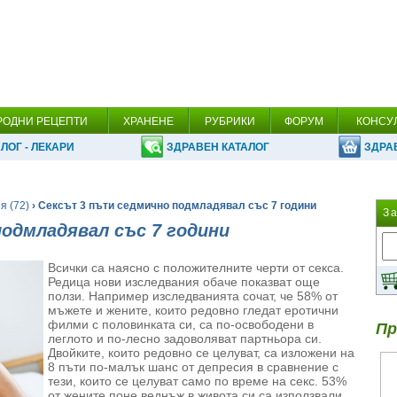
РОДНИ РЕЦЕПТИ
ХРАНЕНЕ
РУБРИКИ
ФОРУМ
КОНСУ
ЛОГ - ЛЕКАРИ
ЗДРАВЕН КАТАЛОГ
ЗДРА
я (72)
› Сексът 3 пъти седмично подмладявал със 7 години
З
одмладявал със 7 години
Всички са наясно с положителните черти от секса.
Редица нови изследвания обаче показват още
ползи. Например изследванията сочат, че 58% от
мъжете и жените, които редовно гледат еротични
филми с половинката си, са по-освободени в
Пр
леглото и по-лесно задоволяват партньора си.
Двойките, които редовно се целуват, са изложени на
8 пъти по-малък шанс от депресия в сравнение с
тези, които се целуват само по време на секс. 53%
от жените поне веднъж в живота си са използвали