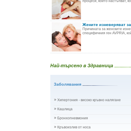
процеси, които настъпват, ко
Жените изневеряват за
Причината за женските изне
специфичния ген AVPRIA, кой
Най-търсено в Здравница
Заболявания
Хипертония - високо кръвно налягане
Кашлица
Бронхопневмония
Кръвоизлив от носа