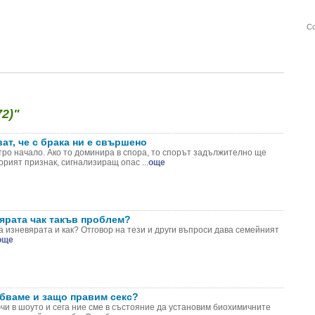
Со
2)"
ат, че с брака ни е свършено
стро начало. Ако то доминира в спора, то спорът задължително ще
орият признак, сигнализиращ опас ...
още
ярата чак такъв проблем?
 изневярата и как? Отговор на тези и други въпроси дава семейният
още
бваме и защо правим секс?
чи в шоуто и сега ние сме в състояние да установим биохимичните