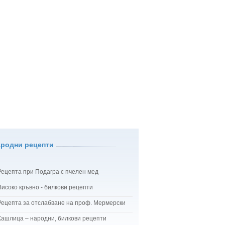
ародни рецепти
Рецепта при Подагра с пчелен мед
Високо кръвно - билкови рецепти
Рецепта за отслабване на проф. Мермерски
Кашлица – народни, билкови рецепти