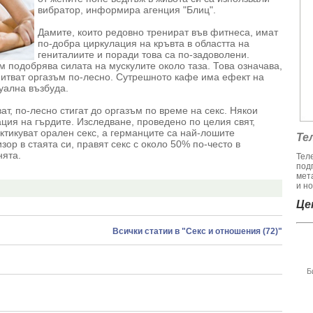
вибратор, информира агенция "Блиц".
Дамите, които редовно тренират във фитнеса, имат
по-добра циркулация на кръвта в областта на
гениталиите и поради това са по-задоволени.
см подобрява силата на мускулите около таза. Това означава,
зпитват оргазъм по-лесно. Сутрешното кафе има ефект на
уална възбуда.
т, по-лесно стигат до оргазъм по време на секс. Някои
ция на гърдите. Изследване, проведено по целия свят,
ктикуват орален секс, а германците са най-лошите
Те
ор в стаята си, правят секс с около 50% по-често в
нята.
Тел
под
мет
и но
Цен
Всички статии в "Секс и отношения (72)"
Б