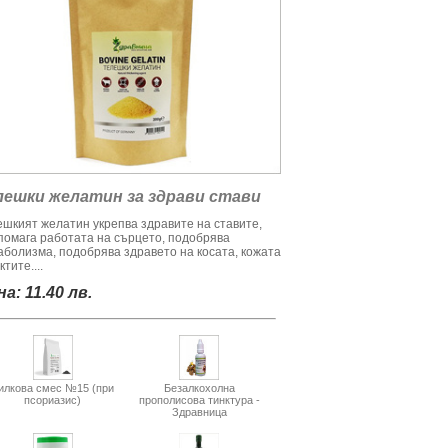
лешки желатин за здрави стави
ешкият желатин укрепва здравите на ставите,
помага работата на сърцето, подобрява
аболизма, подобрява здравето на косата, кожата
ктите....
а: 11.40 лв.
илкова смес №15 (при
Безалкохолна
псориазис)
прополисова тинктура -
Здравница