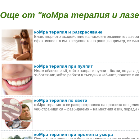
Още от "коМра терапия и лазер
коМра терапия и разкрасяване
Благотворното въздействие на нискоинтензивните лазери 
ефективността им в лекуването на рани, например, се счита
коМра терапия при пулпит
Имам облечен зъб, който направи пулпит: болки, не дава д
зъботехник, който работи в съседния кабинет, понеже е люб
коМра терапия по света
коМра терапията се разпространява на практика по целия 
уеб-страници са – разбираемо – на местния език, поради ко
коМра терапия при пролетна умора