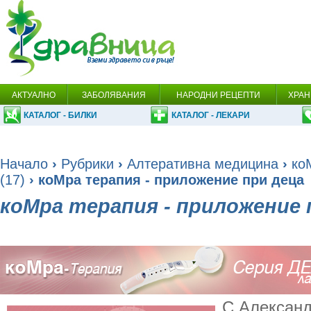
АКТУАЛНО
ЗАБОЛЯВАНИЯ
НАРОДНИ РЕЦЕПТИ
ХРАН
КАТАЛОГ - БИЛКИ
КАТАЛОГ - ЛЕКАРИ
Начало
›
Рубрики
›
Алтеративна медицина
›
ко
(17)
› коМра терапия - приложение при деца
коМра терапия - приложение 
С Александ