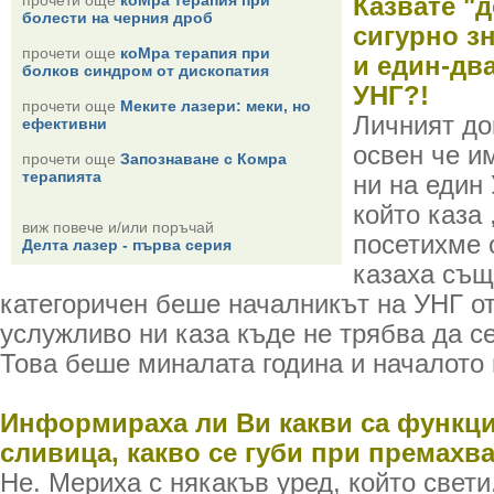
прочети още
коМра терапия при
Казвате "д
болести на черния дроб
сигурно з
прочети още
коМра терапия при
и един-дв
болков синдром от дископатия
УНГ?!
прочети още
Меките лазери: меки, но
Личният до
ефективни
освен че и
прочети още
Запознаване с Комра
терапията
ни на един
който каза 
виж повече и/или поръчай
посетихме 
Делта лазер - първа серия
казаха същ
категоричен беше началникът на УНГ от
услужливо ни каза къде не трябва да с
Това беше миналата година и началото 
Информираха ли Ви какви са функци
сливица, какво се губи при премахв
Не. Мериха с някакъв уред, който свет