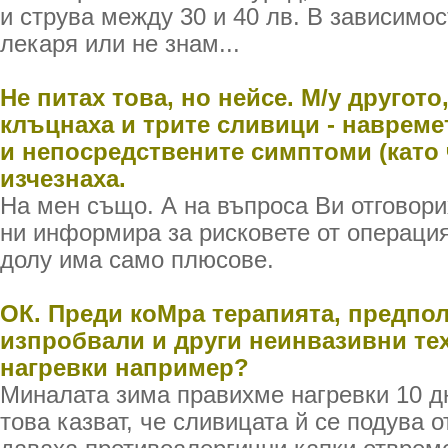
и струва между 30 и 40 лв. В зависимос
лекаря или не знам...
Не питах това, но нейсе. М/у другото
клъцнаха и трите сливици - навреме
и непосредствените симптоми (като 
изчезнаха.
На мен също. А на въпроса Ви отговорих
ни информира за рисковете от операцият
долу има само плюсове.
ОК. Преди коМра терапията, предпол
изпробвали и други неинвазивни те
нагревки например?
Миналата зима правихме нагревки 10 д
това казват, че сливицата й се подува о