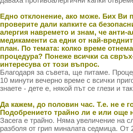
даваха противоалергични капки отврем
Едно отклонение, ако може. Бих Ви 
проверите дали капките са безопасн
алергия навремето и знам, че анти-
медикаменти са едни от най-вредни
план. По темата: колко време отнем
процедура? Понеже всички са свръх-
интересува от този въпрос.
Благодаря за съвета, ще питаме. Проце
10 минути вечерно време с всички приг
знаете - дете е, някой път се глези и так
Да кажем, до половин час. Т.е. не е 
Подобрението трайно ли е или още н
Засега е трайно. Няма увеличение на с
разболя от грип миналата седмица. От 