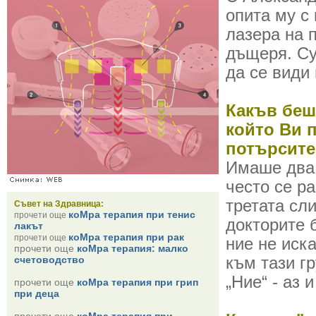
опита му с
лазера на 
дъщеря. Су
да се види
Какъв беш
който Ви 
потърсите
Имаше два 
често се ра
третата сл
Съвет на Здравница:
коМра терапия при тенис
прочети още
докторите 
лакът
коМра терапия при рак
прочети още
ние не иск
прочети още
коМра терапия: малко
счетоводство
към тази г
„Ние“ - аз 
прочети още
коМра терапия при грип
при деца