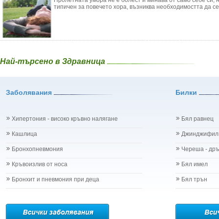
Пролетната умора не е болест и минава от само себе си, 
типичен за повечето хора, възниква необходимостта да се 
Най-търсено в Здравница
Заболявания
Билки
Хипертония - високо кръвно налягане
Бял равнец
Кашлица
Джинджифил
Бронхопневмония
Череша - др
Кръвоизлив от носа
Бял имел
Бронхит и пневмония при деца
Бял трън