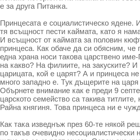
е за друга Питанка.
Принцесата е социалистическо ядене. И
тя всъщност пести каймата, като я нама
И всъщност от каймата за половин кюфт
принцеса. Как обаче да си обясним, че 
една храна носи такова царствено име
на какво? На филиите, на закуските? И 
царицата, кой е царят? А и принцеса не
много западно е. Тук дъщерите на царя 
Обърнете внимание как е преди 9 септ
царското семейство са такива титлите, 
Райна княгиня. Това принцеса ни е чужд
Как така изведнъж през 60-те някой ре
по такъв очевидно несоциалистически 