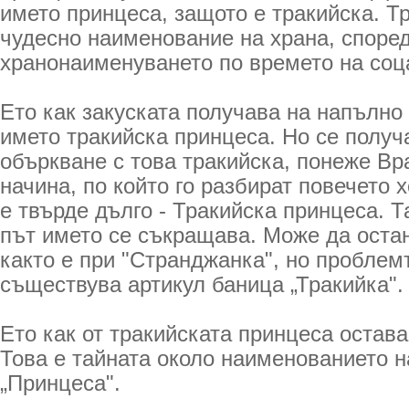
името принцеса, защото е тракийска. Т
чудесно наименование на храна, според
хранонаименуването по времето на соц
Ето как закуската получава на напълно
името тракийска принцеса. Но се получ
объркване с това тракийска, понеже Вра
начина, по който го разбират повечето х
е твърде дълго - Тракийска принцеса. Т
път името се съкращава. Може да остан
както е при "Странджанка", но проблемъ
съществува артикул баница „Тракийка".
Ето как от тракийската принцеса остав
Това е тайната около наименованието н
„Принцеса".