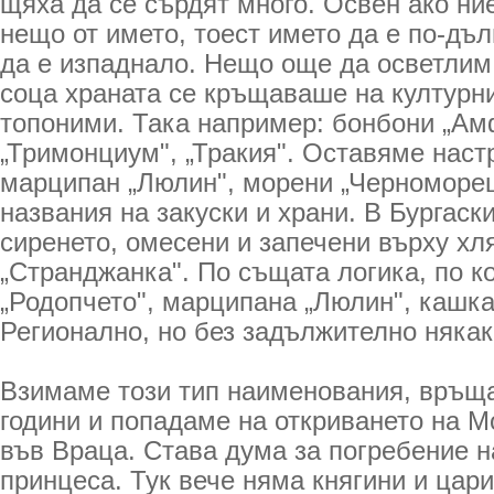
щяха да се сърдят много. Освен ако ни
нещо от името, тоест името да е по-дълг
да е изпаднало. Нещо още да осветлим
соца храната се кръщаваше на културн
топоними. Така например: бонбони „Ам
„Тримонциум", „Тракия". Оставяме наст
марципан „Люлин", морени „Черноморец
названия на закуски и храни. В Бургаск
сиренето, омесени и запечени върху хл
„Странджанка". По същата логика, по к
„Родопчето", марципана „Люлин", кашк
Регионално, но без задължително някак
Взимаме този тип наименования, връща
години и попадаме на откриването на М
във Враца. Става дума за погребение н
принцеса. Тук вече няма княгини и цар