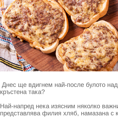
Днес ще вдигнем най-после булото над
кръстена така?
Най-напред нека изясним няколко важн
представлява филия хляб, намазана с 