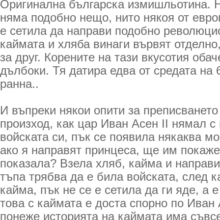
Оригинална българска измишльотина. Н
няма подобно нещо, нито някоя от евро
е сетила да направи подобно революци
каймата и хляба винаги вървят отделно
за друг. Корените на тази вкусотия обач
дълбоки. Тя датира едва от средата на 6
ранна..
И въпреки някои опити за преписването
произход, как цар Иван Асен II нямал с
войската си, пък се появила някаква мо
ако я направят принцеса, ще им покаже
показала? Взела хляб, кайма и направи
тъпа трябва да е била войската, след к
кайма, пък не се е сетила да ги яде, а е
това с каймата е доста спорно по Иван
понеже историята на каймата има съвсе