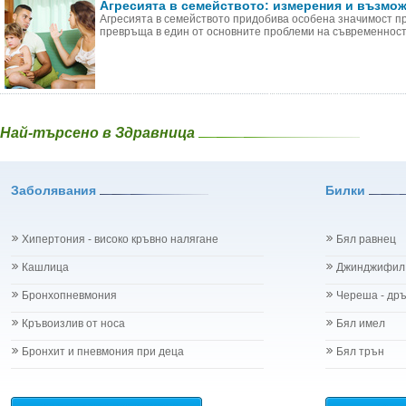
Агресията в семейството: измерения и възмо
Агресията в семейството придобива особена значимост п
превръща в един от основните проблеми на съвременността
Най-търсено в Здравница
Заболявания
Билки
Хипертония - високо кръвно налягане
Бял равнец
Кашлица
Джинджифил
Бронхопневмония
Череша - др
Кръвоизлив от носа
Бял имел
Бронхит и пневмония при деца
Бял трън